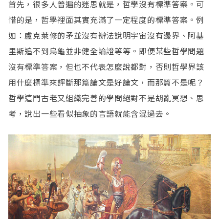
首先，很多人普遍的迷思就是，哲學沒有標準答案。可
惜的是，哲學裡面其實充滿了一定程度的標準答案。例
如：盧克萊修的矛並沒有辦法說明宇宙沒有邊界、阿基
里斯追不到烏龜並非健全論證等等。即便某些哲學問題
沒有標準答案，但也不代表怎麼說都對，否則哲學界該
用什麼標準來評斷那篇論文是好論文，而那篇不是呢？
哲學這門古老又組織完善的學問絕對不是胡亂冥想、思
考，說出一些看似抽象的言語就能含混過去。