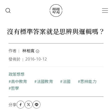
移至主內容
搜尋
沒有標準答案就是思辨與邏輯嗎？
作者
林柏寬
｜
expand_circle_down
發佈於
2016-10-12
｜
作者台灣師大數學系、台南大學教育研究所畢業。自
我期許為一個「操縱文字的數學藝術家」、「教育實
踐者」，不打教育高空，針對社會不公現象抒發見
政策想想
解。
關鍵字
高中教育
法國教育
法國
思辨能力
哲學