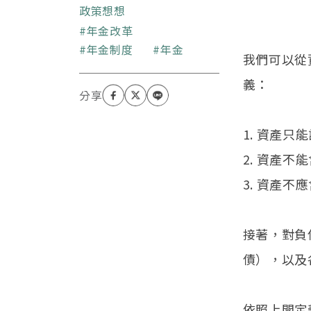
政策想想
關鍵字
年金改革
年金制度
年金
我們可以從
義：
1. 資產
2. 資產
3. 資產
接著，對負
債），以及
依照上開定