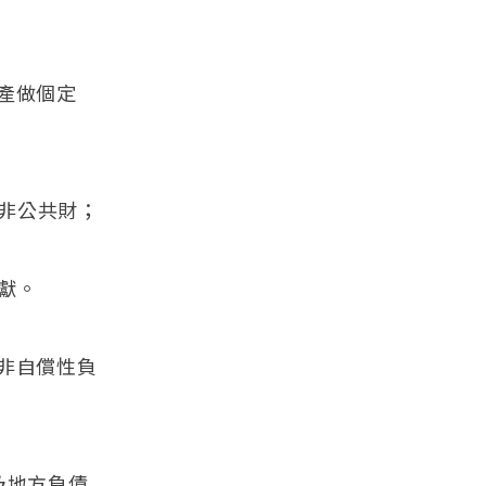
產做個定
並非公共財；
獻。
非自償性負
及地方負債