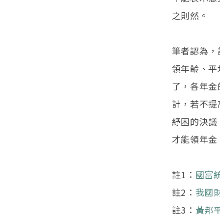
之則然。
筆者認為，
領年齡、平
了，各年金
計，若不提
紓困的決議
才能領年金
註1：
國富
註2：
我國
註3：
黃邦平