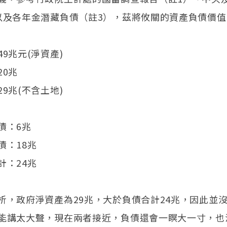
以及各年金潛藏負債（註3），茲將攸關的資產負債價
9兆元(淨資產)
20兆
9兆(不含土地)
債：6兆
債：18兆
計：24兆
析，政府淨資產為29兆，大於負債合計24兆，因此並
能講太大聲，現在兩者接近，負債還會一瞑大一寸，也