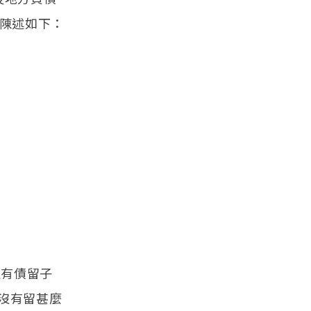
值陳述如下：
沒有債留子
沒有留甚麼