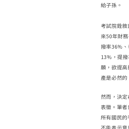
給子孫。
考試院銓敘
來50年財
撥率36%
13%，提
願，欲提高
產是必然的
然而，決定
表徵。筆者
所有國民的
不能表示意