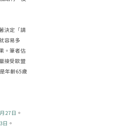
著決定「請
就容易多
果。筆者估
臘接受歐盟
是年齡65歲
月27日
。
3日
。