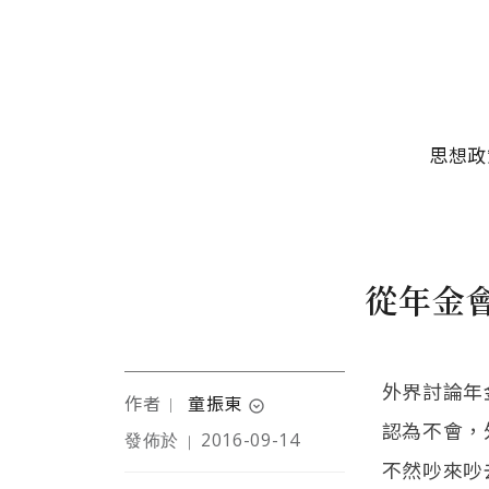
移至主內容
主選單
思想政
從年金
外界討論年
作者
童振東
｜
expand_circle_down
認為不會，
發佈於
2016-09-14
｜
作者為企業顧問，關心
不然吵來吵
台灣弱勢及公義