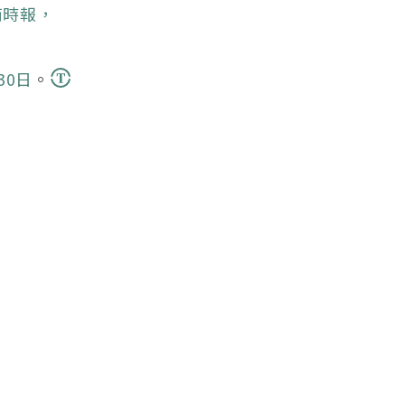
商時報，
30日
。