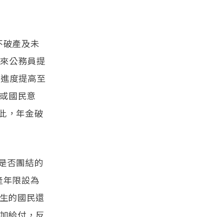
不破產及未
未來公務員提
按進度提高至
算或國民意
此，年金破
是否團結的
產年限設為
出生的國民還
增加給付，反