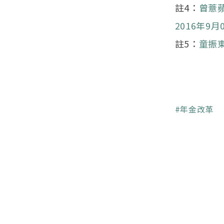
註4：
曾薏
2016年9月
註5：
童振東
關鍵字
年金改革
頁尾選單