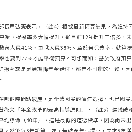
部長周弘憲表示，（註4）根據最新精算結果，為維持
務平衡，提撥率要大幅提升，從目前12%提升三倍多，
、教育人員41%、軍職人員38%。至於勞保費率，就算
撥率也要到27%才能平衡預算。可想而知，基於政府預
提撥率或是足額調降年金給付，都是不可能的任務，因
。
在哪個時間點破產，是全體國民的價值選擇，也是國民
曾為文「年金改革的最高指導原則」，（註5）建議破
平均餘命（40年），這是最低的道德標準，因為尚未
見。然後每5年設算一次，若破產年限提高，未來5年