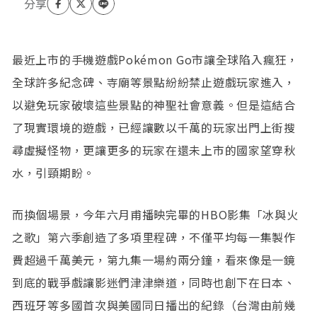
最近上市的手機遊戲Pokémon Go市讓全球陷入瘋狂，
全球許多紀念碑、寺廟等景點紛紛禁止遊戲玩家進入，
以避免玩家破壞這些景點的神聖社會意義。但是這結合
了現實環境的遊戲，已經讓數以千萬的玩家出門上街搜
尋虛擬怪物，更讓更多的玩家在還未上市的國家望穿秋
水，引頸期盼。
而換個場景，今年六月甫播映完畢的HBO影集「冰與火
之歌」第六季創造了多項里程碑，不僅平均每一集製作
費超過千萬美元，第九集一場約兩分鐘，看來像是一鏡
到底的戰爭戲讓影迷們津津樂道，同時也創下在日本、
西班牙等多國首次與美國同日播出的紀錄（台灣由前幾