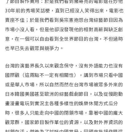
了節目製作費用：於是我們看到豬哥亮的電影還在炒他
30年前的秀場笑話梗，直到已經沒人笑得出來，電影也
賣座不佳；於是我們看到吳宗憲抱怨台灣綜藝節目因為
市場小沒人看，但是他卻沒發現他的相對高薪與缺乏創
意，在一個可以自由看到全世界節目的台灣，不但過時
也早已失去觀眾與競爭力。
台灣的演藝界長久以來觀念保守，沒有外語能力也沒有
國際觀（這兩點不一定有相關性），講到市場只看中國
或是華人市場，所以自然而然在台灣市場被眾多外來的
日本韓國美國甚至歐洲的綜藝戲劇節目，以及從慢跑動
畫漫畫電玩到實況主各種多樣性的娛樂休閒方式瓜分
時，很多人只能走向中國的閉鎖市場，靠著中國的龐大
觀眾群，國家節目製作單位的資源，以及對外界資訊的
封鎖存活，然後為了討好中國當局，回頭來批評作賤這