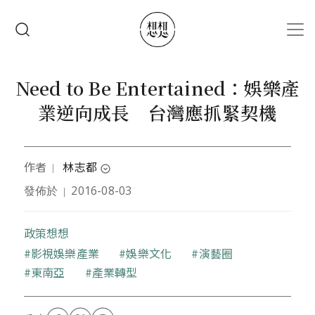
移至主內容
搜尋
Need to Be Entertained：娛樂產
業逆向成長 台灣應抓緊契機
作者
林志都
｜
expand_circle_down
發佈於
2016-08-03
｜
譯者與商業外文教育工作者、業餘跨文化研究愛好
者，曾居住拉丁美洲多年。
個人外語教育與文化討論臉書專頁：
政策想想
西班牙語教室 La Clase de Español。
關鍵字
影視娛樂產業
娛樂文化
演藝圈
東南亞
產業轉型