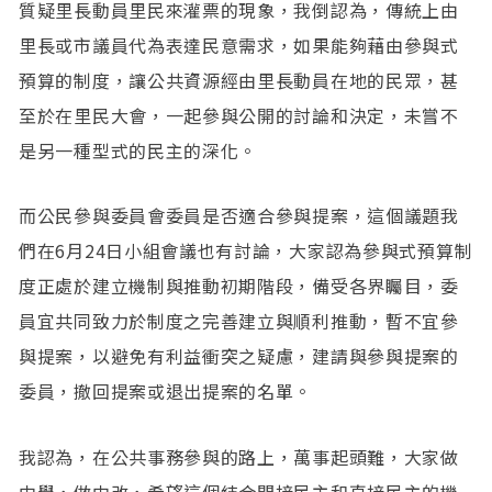
質疑里長動員里民來灌票的現象，我倒認為，傳統上由
里長或市議員代為表達民意需求，如果能夠藉由參與式
預算的制度，讓公共資源經由里長動員在地的民眾，甚
至於在里民大會，一起參與公開的討論和決定，未嘗不
是另一種型式的民主的深化。
而公民參與委員會委員是否適合參與提案，這個議題我
們在6月24日小組會議也有討論，大家認為參與式預算制
度正處於建立機制與推動初期階段，備受各界矚目，委
員宜共同致力於制度之完善建立與順利推動，暫不宜參
與提案，以避免有利益衝突之疑慮，建請與參與提案的
委員，撤回提案或退出提案的名單。
我認為，在公共事務參與的路上，萬事起頭難，大家做
中學，做中改，希望這個結合間接民主和直接民主的機