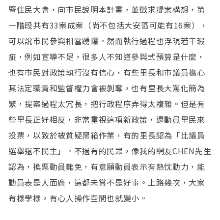
暨住民大會，向市民說明本計畫，並徵求提案構想，第
一階段共有33案成案（尚不包括大安區可能有16案），
可以說市民參與相當踴躍。然而執行過程也浮現若干瑕
疵，例如宣導不足，很多人不知道參與式預算是什麼，
也有市民對政策執行沒有信心，有些里長和市議員擔心
其法定職責和監督權力會被剝奪，也有里長大罵化簡為
繁，提案過程太冗長，把行政程序弄得太複雜。但是有
些里長正好相反，非常重視這項新政策，還動員里民來
投票，以致於被質疑黑箱作業，有的里長認為「比議員
選舉還不民主」。不過有的民眾，像我的網友CHEN先生
認為，換票動員難免，有意願動員表示有熱忱動力，能
動員表是人面廣，這都未嘗不是好事。上路幾次，大家
有樣學樣，有心人操作空間也就變小。