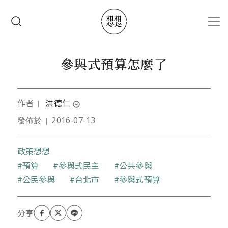
移至主內容
搜尋
參與式預算怎麼了
作者
洪德仁
｜
expand_circle_down
發佈於
2016-07-13
｜
作者為中華民國醫師公會全國聯合會理事。
1973年畢業於台北醫學院醫學系，並在2003年台北藝
政策想想
術大學藝術管理研究所，1986年在家鄉擔任社區醫
師，這是他從小生涯的理想。
關鍵字
預算
參與式民主
公共參與
他天性好奇，對新奇的東西充滿興趣，喜歡用細膩的
公民參與
台北市
參與式預算
角度觀察人生百態。在偶然的機緣中，一份古蹟保存
的陳情書，開啟了對於社區公共事務的學習。對於疾
病或是社會問題，他總是喜歡用整體的角度構思，持
續關心與堅毅不懈的行動。