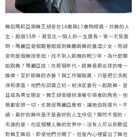
舞后瑪莉亞與舞王胡安在14歲與17歲時相遇，共舞的人
生，超過55年，甚至比一個人的一生還長。第一次見面
時，瑪麗亞是個跟著姐姐到舞廳跳舞的羞澀少女，而胡
安則是個舞技笨拙，找不到人跳舞的輕少年。為什麼開
始跳舞？瑪麗亞說：在那個年代，跳舞是窮女孩的唯一
娛樂。至於跳舞的衣著？與工作服無異，只是把它洗乾
淨和燙直。他們在認識之初，就決定要在一起跳舞，並
且成為男女朋友。舞王胡安總扮演著引領者的角色，他
規劃安排一切，也敦促瑪麗亞進修，讓她自我提升。不
過，最好的舞伴是不是最好的人生伴侶？顯然不是的。
弔詭的是，在這個雙人舞的世界中，沒有人可以拆散這
對舞王舞后，即使他們分開了，但是內心裡留出了舞池