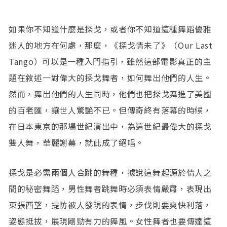
活》。
如果你不知道什麼是探戈，或者你不知道這種舞蹈優雅
迷人的地方在何處，那麼，《探戈情未了》（Our Last
Tango）可以是一種入門指引，雖然這部電影真正的主
題在敘述一對偉大的探戈舞者，如何舞出他們的人生。
然而，舞出他們的人生同時，他們也把探戈舞進了美國
的百老匯，讓世人驚艷不已。但傳奇終有落幕的時候，
在日本東京的那場世紀演出中，為這世紀最偉大的探戈
雙人舞，華麗謝幕，就此成了絕唱。
探戈是必需兩個人合跳的舞種，據說這舞起源於情人之
間的秘密舞蹈，男性舞者跳舞時必須表情嚴肅，表現出
東張西望，提防被人發現的表情，步伐則要爽快利落，
姿態挺拔，展現剛勁有力的舞風。女性舞者也要傳達這