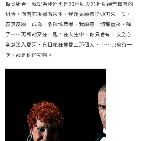
探戈組合，我認為我們也是20世紀與21世紀絕無僅有的
組合。倘若死後還有來生，我還是願意從頭再來一次，
義無反顧，成為一名探戈舞者，我願意一切都重來，除
了⋯⋯再和胡安在一起。在人生中，你只會有一次全心
⋯⋯
全意墜入愛河，盲目瘋狂地愛上那個人，
只會有一
次，那是你的初戀。