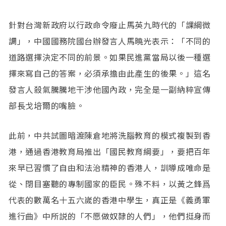
針對台灣新政府以行政命令廢止馬英九時代的「課綱微
調」，中國國務院國台辦發言人馬曉光表示：「不同的
道路選擇決定不同的前景。如果民進黨當局以後一種選
擇來寫自己的答案，必須承擔由此產生的後果。」這名
發言人殺氣騰騰地干涉他國內政，完全是一副納粹宣傳
部長戈培爾的嘴臉。
此前，中共試圖暗渡陳倉地將洗腦教育的模式複製到香
港，通過香港教育局推出「國民教育綱要」，要把百年
來早已習慣了自由和法治精神的香港人，訓導成唯命是
從、閉目塞聽的專制國家的臣民。殊不料，以黃之鋒爲
代表的數萬名十五六嵗的香港中學生，真正是《義勇軍
進行曲》中所説的「不愿做奴隸的人們」，他們挺身而