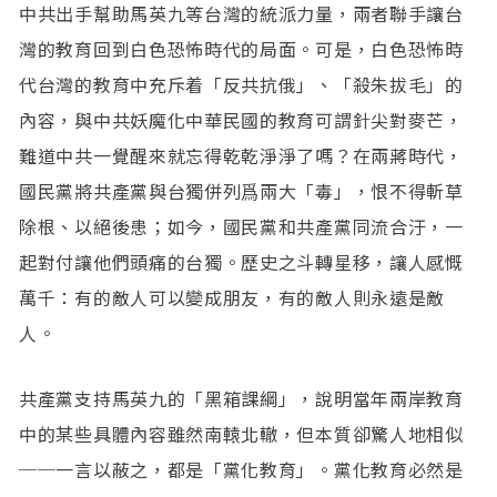
中共出手幫助馬英九等台灣的統派力量，兩者聯手讓台
灣的教育回到白色恐怖時代的局面。可是，白色恐怖時
代台灣的教育中充斥着「反共抗俄」、「殺朱拔毛」的
內容，與中共妖魔化中華民國的教育可謂針尖對麥芒，
難道中共一覺醒來就忘得乾乾淨淨了嗎？在兩蔣時代，
國民黨將共產黨與台獨併列爲兩大「毒」，恨不得斬草
除根、以絕後患；如今，國民黨和共產黨同流合汙，一
起對付讓他們頭痛的台獨。歷史之斗轉星移，讓人感慨
萬千：有的敵人可以變成朋友，有的敵人則永遠是敵
人。
共產黨支持馬英九的「黑箱課綱」，說明當年兩岸教育
中的某些具體內容雖然南轅北轍，但本質卻驚人地相似
──一言以蔽之，都是「黨化教育」。黨化教育必然是