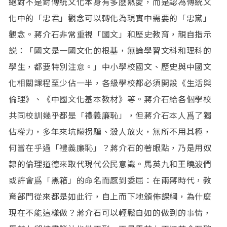
絕對不是對傳統文化本身有多麽熱愛，而是認為傳統文
化中的「忠君」觀念可以轉化為現實中需要的「忠黨」
觀念。蔣介石非常重視「國文」和歷史教育，親自指示
説：「國文是一國文化的根基，無論學習文科和理科的
學生，都要特別注意。」中小學校國文、歷史與中國文
化相關課程至少佔一半，各級學校都必須開設《生活與
倫理》、《中國文化基本教材》等。蔣介石給各個學校
共同校訓幾乎都是「禮義廉恥」，但蔣介石本人爲了獨
佔權力，多年來坑矇拐騙、殺人放火，無所不用其極，
何嘗在乎過「禮義廉恥」？蔣介石的著眼點，乃是用奴
隸的倫理道德來取代現代公民意識。馬英九和王曉波們
或許會爲「黑箱」的命名而感到委屈：在兩蔣時代，教
育部門從來都是如此行，自上而下地頒佈課綱，為什麼
現在不能這樣做？蔣介石可以輕鬆自如的做到的事情，