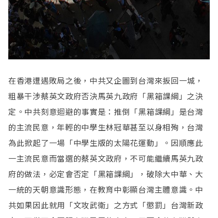
在香港遭遇敗局之後，中共又企圖到台灣來扳回一城，
粗暴干涉蔡英文政府否決馬英九政府「黑箱課綱」之決
定。中共刻意迴避的事實是：推倒「黑箱課綱」是台灣
的主流民意，年輕的中學生林冠華甚至以身相殉，台灣
為此掀起了一場「中學生版的太陽花運動」。因順應此
一主流民意而當選的蔡英文政府，不可能繼續馬英九政
府的做法，必定會否定「黑箱課綱」，破除大中華、大
一統的天朝意識形態，在教育中彰顯台灣主體意識。中
共如果因此就用「文攻武衛」之方式「懲罰」台灣新政