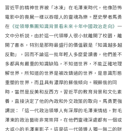
習近平的精神世界被「冰凍」在毛澤東時代，他像恐怖
電影中的喪屍一樣以吞噬人的靈魂為樂。歷史學者馬勇
在
《從領導集團知識背景看未來十年中國政治走向》
一
文中分析説，由於這一代領導人很小就離開了校園，離
開了書本，特別是那時最盛行的價值觀是「知識越多越
反動」，因而不論這一批年輕人多麼愛讀書，他們差不
多都具有嚴重的知識缺陷，不知道世界，不能正確地理
解世界，所知道的世界是被改鑄過的世界，是意識形態
重塑的世界，而且具有濃厚的蘇俄傾向。親蘇俄的同
時，當然是反美和反西方。習近平的教育背景和文化素
養，直接決定了他的內政和外交政策的取向。馬勇更強
調説：「這一代政治領導人有深厚的毛澤東情結，對毛
澤東的政治藝術非常崇拜，在他們靈魂深處都有一個或
大或小的毛澤東影子。這是這一代領導人獨一無二的財