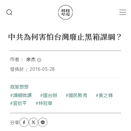
移至主內容
搜尋
中共為何害怕台灣廢止黑箱課綱？
作者
余杰
｜
expand_circle_down
發佈於
2016-05-28
｜
中國旅美作家
政策想想
關鍵字
課綱微調
國台辦
國民教育
黃之鋒
習近平
林冠華