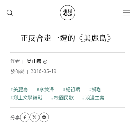
移至主內容
搜尋
正反合走一遭的《美麗島》
作者
晏山農
｜
expand_circle_down
發佈於
2016-05-19
｜
台灣嘉義市人。走在四年級與五年級之間；法律系畢
業，立即改念歷史。先後任職於出版社、雜誌社、報
社。為人作嫁、自己筆耕皆已逾二十年，或可以藏經
關鍵字
美麗島
李雙澤
楊祖珺
鄉愁
閣裡的掃地僧自況吧！熱愛棒球、歡喜讀史、以文學
鄉土文學論戰
校園民歌
浪漫主義
為娛、好哲學宗教淺探、社會學踏勘。最不愛政治，
政治若談的多皆因「予豈好辯哉？予不得已也」。著
有《島嶼浮光》、《學術台灣人》、《這不是太陽花
學運──三一八運動全記錄》（後兩本與人合著）。
個人部落格為「山農木屋」，網址：
blog.roodo.com/chita