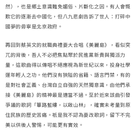
然），也是鄉土意識難免媚俗、片斷化之因。有人會慨
歎它的逐漸去中國化，但八九悲劇告訴了世人：打碎中
國夢的毋寧是北京政府。
再回到蔡英文的就職典禮要大合唱《美麗島》，看似突
兀的背後，吾人不必把焦點聚於民進黨新貴與獨派力
量，這歌曲得以傳唱不絕應視為新世紀以來，投身社學
運年輕人之功。他們沒有狹隘的省籍、語言門禁，有的
是對社會正義、台灣自立自強的天然獨意識，由他們承
接《美麗島》的精神最是適當不過。至於近來該曲引發
爭議的歌詞「篳路藍縷，以啟山林」，確實未考量到原
住民族的歷史苦痛。祇是我不認為要改歌詞，留下不完
美以供後人警惕，可能更有實效。