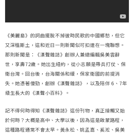
《美麗島》的詞曲擺脫不掉彼時民歌的中國鄉愁，但它
又深植斯土，這和近日一則新聞似可扣連在一塊聯想。
那則新聞是：《漢聲雜誌》創辦人兼總編輯吳美雲辭
世，享壽72歲。她出生紐約，從小志願是帶兵打仗、保
衛台灣。回台後，台海關係和緩，保家衛國的前提消
失。她憑著傻勁，創辦《漢聲雜誌》，以及陪伴 6、7年
級生長大的《漢聲小百科》。
記不得何時得知《漢聲雜誌》這份刊物，真正接觸又始
於何時？大概是高中、大學以後，因為這是啟蒙路程，
這種路程通常不會太早。黃永松、姚孟嘉、奚淞、吳美