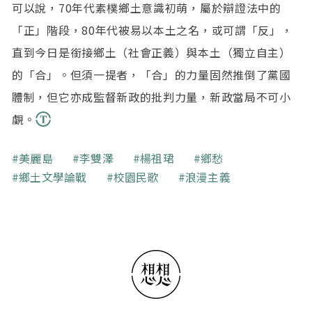
可以說，70年代素樸鄉土意識初萌，屬於辯證法中的
「正」階段，80年代被易以本土之名，或可謂「反」，
直到今日是銜接鄉土（社會正義）與本土（獨立自主）
的「合」。但須一提者，「合」的力量固然推倒了黨國
體制，但它亦成監督新政的批判力量，新政當局不可小
覷。
關鍵字
美麗島
李雙澤
楊祖珺
鄉愁
鄉土文學論戰
校園民歌
浪漫主義