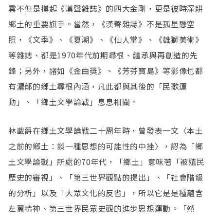
雲不但是撐起《漢聲雜誌》的四大金剛，更是彼時深耕
鄉土的重要旗手。當然，《漢聲雜誌》不是孤星懸空
照，《文季》、《夏潮》、《仙人掌》、《雄獅美術》
等雜誌、都是1970年代前期尋根、繼承與再創造的先
鋒；另外，諸如《金曲獎》、《芳芬寶島》等影像也都
有濃郁的鄉土尋根內涵，凡此都與其後的「民歌運
動」、「鄉土文學論戰」息息相關。
林載爵在鄉土文學論戰二十周年時，曾發表一文〈本土
之前的鄉土：談一種思想的可能性的中挫〉，認為「鄉
土文學論戰」所處的70年代，「鄉土」意味著「被殖民
歷史的審視」、「第三世界觀點的提出」、「社會階級
的分析」以及「大眾文化的反省」，所以它是是種蘊含
左翼精神、第三世界民眾史觀的進步思想運動。「然