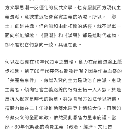
方文學思潮一反僵化的反共文學，也有厭膩西方現代主
義流派，意欲重返社會寫實主義的吶喊。所以，「鄉
土」雖是共識，但內涵和由此拓闢的路徑，就不是單一
面向所能解說。《夏潮》和《漢聲》都是這時代產物，
卻不能說它們意向一致，其理在此。
何以左右翼在70年代如車之雙輪，奮力在顛簸道途上緩
步推進，到了80年代突然右輪獨行呢？因為作為血祭的
「美麗島事件」，鋃鐺入獄的主力是政治自由派、憲政
主義者，傾向社會主義路線的祇有王拓一人入獄，於是
反抗入獄就是時代的勳章，群眾會想方設法予以補償，
這股力道在二十年後推動陳水扁登上總統大位，再到如
今蔡英文的全面執政，依然受此恩蔭力量來庇護。當
然，80年代興起的消費主義（政治、經濟、文化皆