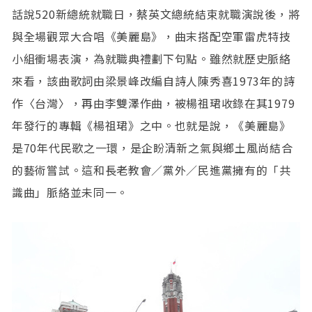
話說520新總統就職日，蔡英文總統結束就職演說後，將
與全場觀眾大合唱《美麗島》，曲末搭配空軍雷虎特技
小組衝場表演，為就職典禮劃下句點。雖然就歷史脈絡
來看，該曲歌詞由梁景峰改編自詩人陳秀喜1973年的詩
作〈台灣〉，再由李雙澤作曲，被楊祖珺收錄在其1979
年發行的專輯《楊祖珺》之中。也就是說，《美麗島》
是70年代民歌之一環，是企盼清新之氣與鄉土風尚結合
的藝術嘗試。這和長老教會／黨外／民進黨擁有的「共
識曲」脈絡並未同一。