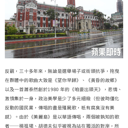
反觀，三十多年來，無論是選舉場子或街頭抗爭，拖曳
在群體中的歌曲大致是《望你早歸》、《黃昏的故鄉》
以及一首蕭泰然創於1980 年的《咱要出頭天》，悲情、
激憤集於一身，政治美學是少了多元細緻（但彼時僵化
反動的國民黨，傳唱的盡是殭屍歌，祇有腐臭沒有美
感）。由於《美麗島》是以華語傳唱，兩個被孰知的歌
者──楊祖珺、胡德夫似乎被視為站在獨派的對岸，所