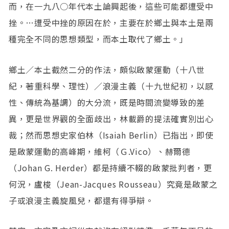
而，在一九八○年代本土論興起後，這些可能都遭受中
挫。…遭受中挫的原因在於，主要在於鄉土與本土是兩
種完全不同的思想類型，而本土取代了鄉土。」
鄉土／本土截然二分的作法，頗似啟蒙運動（十八世
紀，著重科學、理性）／浪漫主義（十九世紀初，以感
性、傳統為基調）的大分流，既是時間流變導致的差
異，更是世界觀的全面歧出，林載爵的提法確實別出心
裁；然而思想史家伯林（Isaiah Berlin）已指出，即使
是啟蒙運動的高峰期，維柯（Ｇ.Vico）、赫爾德
（Johan G. Herder）都是持續不輟的啟蒙批判者，更
何況，盧梭（Jean-Jacques Rousseau）究竟是啟蒙之
子或浪漫主義旋風兒，都還有得爭辯。