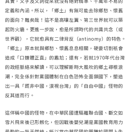
其實，文字及文詞從來就沒有絕對精準、千萬年不易的
定義和內涵。所以，「鄉土」有無可能去除鄉愁、懷舊
的面向？難矣哉！這不是高嚷左翼、第三世界就可以築
起防火牆。更進一步說，愈是所謂時代的共識共念（或
世界觀），它就愈具有二律背反（antinomy）的特色。
「鄉土」原本就與鄉愁、懷舊息息相關，硬要切割祇會
造成「口嫌體正直」的尷尬；還有，若就1970年代台灣
的政經脈絡來解讀，可以理解斯時大風吹的鄉土尋根浪
潮，完全係針對黨國體制在白色恐怖全面鎖國下，塑造
出一具「既非中國，漠視台灣」的「自由中國」怪物的
反其道而行。
這佯稱中國的怪物，在中華民國遭驅離聯合國、斷交如
雪片飛來後已形骸化，但因戰後嬰兒潮是黨國教育用力
最勤的一批天然統，所以當中華民國的圖騰於國際上失