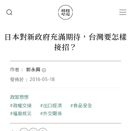
移至主內容
搜尋
日本對新政府充滿期待，台灣要怎樣
接招？
作者
郭永興
｜
expand_circle_down
發佈於
2016-05-18
｜
作者為臺中科技大學國貿系副教授
政策想想
關鍵字
政權交接
出口經濟
食品安全
福島核災
外交關係