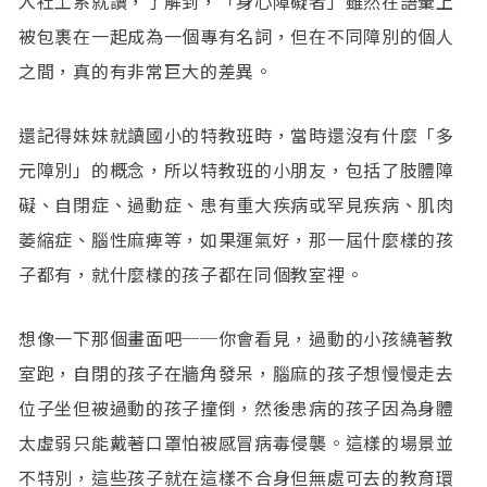
入社工系就讀，了解到，「身心障礙者」雖然在語彙上
被包裹在一起成為一個專有名詞，但在不同障別的個人
之間，真的有非常巨大的差異。
還記得妹妹就讀國小的特教班時，當時還沒有什麼「多
元障別」的概念，所以特教班的小朋友，包括了肢體障
礙、自閉症、過動症、患有重大疾病或罕見疾病、肌肉
萎縮症、腦性麻痺等，如果運氣好，那一屆什麼樣的孩
子都有，就什麼樣的孩子都在同個教室裡。
想像一下那個畫面吧──你會看見，過動的小孩繞著教
室跑，自閉的孩子在牆角發呆，腦麻的孩子想慢慢走去
位子坐但被過動的孩子撞倒，然後患病的孩子因為身體
太虛弱只能戴著口罩怕被感冒病毒侵襲。這樣的場景並
不特別，這些孩子就在這樣不合身但無處可去的教育環