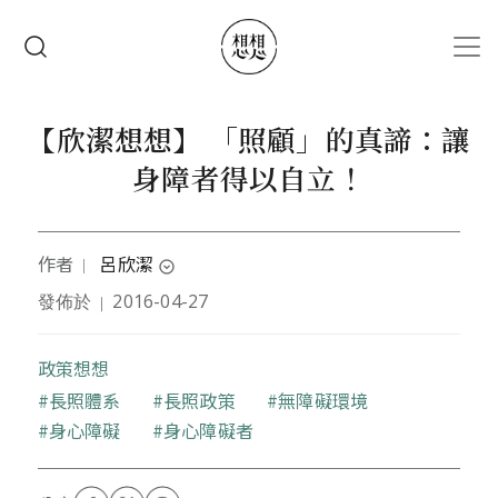
移至主內容
搜尋
【欣潔想想】 「照顧」的真諦：讓
身障者得以自立！
作者
呂欣潔
｜
expand_circle_down
發佈於
2016-04-27
｜
作者為台北人社工魂，喜歡了解世界上各種的性別與
生命故事。同志運動做了12年後，深感台灣政治腐
敗，導致進步價值難以推動，因此選擇親身投入改
政策想想
變，望透過參政讓新政治趕快到來，讓有愛之人皆能
關鍵字
長照體系
長照政策
無障礙環境
在家鄉成家、養育下一代、安心終老。現在正一手做
身心障礙
身心障礙者
同志運動，一手投身政治工作，同時和老婆和一狗二
貓居於台北近郊。