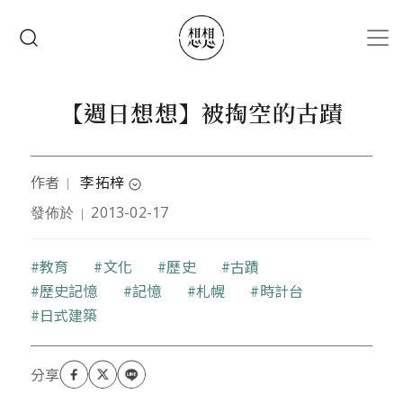
移至主內容
搜尋
【週日想想】被掏空的古蹟
作者
李拓梓
｜
expand_circle_down
發佈於
2013-02-17
｜
本文作者被學術界認為是政治人物，被政治圈說是讀
太多書頭殼壞去，想當作家但是藝文界覺得他沒有才
華，因此只好繼續在學術與政治之間流浪，並嘗試寫
關鍵字
教育
文化
歷史
古蹟
一些風花雪月文章來野人獻曝。
歷史記憶
記憶
札幌
時計台
部落格：
http://blog.roodo.com/aswing1978
日式建築