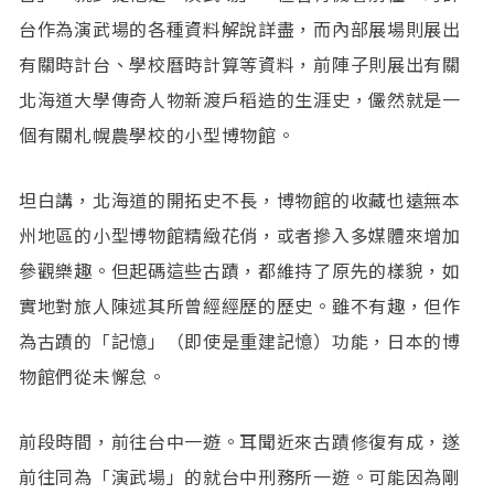
台作為演武場的各種資料解說詳盡，而內部展場則展出
有關時計台、學校曆時計算等資料，前陣子則展出有關
北海道大學傳奇人物新渡戶稻造的生涯史，儼然就是一
個有關札幌農學校的小型博物館。
坦白講，北海道的開拓史不長，博物館的收藏也遠無本
州地區的小型博物館精緻花俏，或者摻入多媒體來增加
參觀樂趣。但起碼這些古蹟，都維持了原先的樣貌，如
實地對旅人陳述其所曾經經歷的歷史。雖不有趣，但作
為古蹟的「記憶」（即使是重建記憶）功能，日本的博
物館們從未懈怠。
前段時間，前往台中一遊。耳聞近來古蹟修復有成，遂
前往同為「演武場」的就台中刑務所一遊。可能因為剛