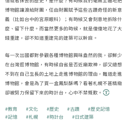
憶或者抹去的歷史，是什麼？有時候我們毫無主體地把
博物館讓渡給財團，任由財團賦予這些古蹟奇怪的新意
義（比如台中的宮原眼科）；有時候又會刻意地拆除什
麼、留下什麼。而當然更多的時候，就是傻傻地花了大
錢重建，卻不知道重建完的建築可以幹麻。
每一次出國都對參觀各種博物館興味盎然的我，卻鮮少
在台灣逛博物館，有時候自省是否近廟欺神，卻又總想
不到在自己生長的土地上走進博物館的理由，難道走進
博物館，會是為了買一盒鳳梨酥嗎？看著札幌不甚精緻
卻被努力保留下來的時計台，心中不禁慨歎。
關鍵字
教育
文化
歷史
古蹟
歷史記憶
記憶
札幌
時計台
日式建築