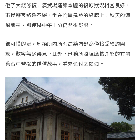
砸了大錢修復，演武場建築本體的復原狀況相當良好，
市民遊客絡繹不絕，坐在附屬建築的緣廊上，秋天的涼
風襲來，即使是中午十分仍然很舒服。
很可惜的是，刑務所內所有建築內部都僅接受預約開
放，散客無緣得見。此外，刑務所照理應該介紹的有關
舊台中監獄的種種故事，看來也付之闕如。