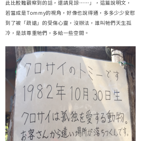
此比較難觀察到的話，還請見諒⋯⋯」，這篇說明文，
若當成是Tommy的視角，好像也說得通，多多少少安慰
到了被「疏遠」的受傷心靈，沒辦法，誰叫牠們天生孤
冷，是該尊重牠們，多給一些空間。