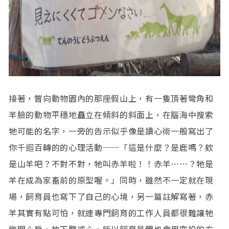
接著，瞥向動物園內的那座假山上，有一隻頂著彎角和
羊臉的動物平穩地矗立在傾斜的斜面上，在腦海中搜索
牠可能的名字，一旁的告示似乎像是讀心術一般寫出了
你千迴百轉的的心理活動──「這是什麼？是鹿嗎？欸
是山羊吧？不對不對，牠叫赤羊啦！！赤羊⋯⋯？牠是
羊在成為家畜前的原型喔。」同時，雖然不一定就在現
場，飼育員也寫下了自己的心境，另一篇註解寫著，赤
羊其實有點可怕，就連專門飼育的工作人員都很難讓牠