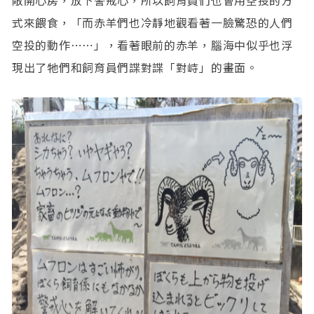
敞開心房，放下警戒心，所以飼育員們也會用空投的方
式來餵食，「而赤羊們也冷靜地觀看著一臉驚恐的人們
空投的動作⋯⋯」，看著眼前的赤羊，腦海中似乎也浮
現出了牠們和飼育員們諜對諜「對峙」的畫面。