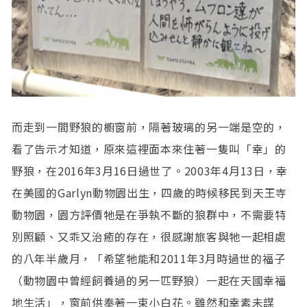
而走到一間野狼的櫥窗前，隔著玻璃的另一端是空的，
看了告示才知道，原來這裡面本來住著一隻叫「幸」的
野狼，在2016年3月16日過世了。2003年4月13日，幸
在美國的Garlyn動物園出生，四歲的時候移民到天王寺
動物園，園方評價牠是在爭執不斷的狼群中，不需要特
別照顧、又乖又治癒的存在，很感謝旅客與牠一起相處
的八年半歲月，「希望牠能和2011年3月時過世的福子
（動物園中曾經飼養過的另一匹野狼）一起在天國幸福
地生活」，窗前供奉著一束小白花。雖然和幸素未謀