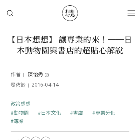
移至主內容
搜尋
【日本想想】 讓專業的來！──日
本動物園與書店的超貼心解說
作者
陳怡秀
｜
expand_circle_down
發佈於
2016-04-14
｜
曾任影音記者、文字記者，現暫居日本，立志以浪漫
不失務實，隨意不失細緻的方式，進行生活觀察。
政策想想
關鍵字
動物園
日本文化
書店
專業分化
專業