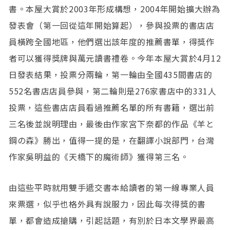
書。本屋大賞於2003年形成構想，2004年開始擴大辦為
發表會（第一回從這年開始算起），參與投票的書店店
員橫跨全國地區，他們選出該年度的推薦書單，得獎作
者可以獲得獎牌與萬元讀書禮卷。今年本屋大賞於4月12
日發表結果，投票分兩輪，第一輪由全國435間書店的
552名書店店員參與，第二輪則是276家書店中的331人
投票，這些書店店員看過推薦名單的所有書籍，選出前
三名後並說明理由，最後由作家宮下奈都的作品《羊と
鋼の森》勝出，值得一提的是，在翻譯小說部門，台灣
作家吳明益的《天橋下的魔術師》獲得第三名。
由這些平時就用雙手遞交書本給讀者的第一線專業人員
來票選，似乎也格外具有說服力，因此每次得獎的書
單，都會造成搶購，引起話題，有別於日本文學界最高