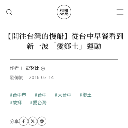
移至主內容
搜尋
【開往台灣的慢船】從台中早餐看到
新一波「愛鄉土」運動
作者
史努比
｜
expand_circle_down
發佈於
2016-03-14
｜
本文作者為前媒體工作者，相信慢經常比快還好一點
點，相信真理經常在兩端之中靠左一點點，相信台灣
人只要努力多一點點。
關鍵字
台中市
台中
大台中
鄉土
故鄉
愛台灣