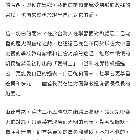
的東西。即使在異鄉，我們愈來愈能感受到那股故鄉的
召喚，也愈來愈勇於說出自己對它的愛。
這一切由何而來？在於台灣人在學習面對和處理自己沈
重的歷史與傷痛之餘，也透過已完全不同於以往大中國
史觀的學校教育紮根和社會討論等途徑，無形中慢慢的
朝民進黨最初打出的「愛鄉土」口號和境界持續邁進
著，更能愛自己的過去、自己從何而來，也學著更尊重
差異和多元──儘管我們在這方面勢必還有很長很長的
路要走。
由此看來，這些三不五時就在網路上蔓延、讓大家吵翻
天的討論，其實帶有深層而光明的意義。帶著點幽默、
自嘲和無奈，卻有著更多的自豪和驕傲，不知不覺的，