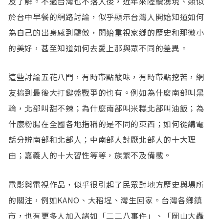
及了解。不過台灣也不落人後，近年來陸續湧現、類似
於台中早餐的網路討論，似乎顯示台灣人開始知道如何
為自己的出身感到驕傲，開始重視家鄉的歷史和那微小
的美好，甚至知道如何去愛上那與眾不同的差異。
這些討論五花八門，有時帶點酸味，有時帶點挖苦，網
友搞到最後大打鍵盤戰爭的也有。例如為什麼南部叫黑
輪，北部叫甜不辣；為什麼南部叫米糕北部叫油飯；為
什麼粉腸在全國各地指稱的是不同的東西；如何從講電
話分辨南部和北部人；中南部人討厭北部人的十大理
由；嘉義人的十大習性等等，族繁不及備載。
電影與電視作品，似乎很引起了民眾對地方歷史與場所
的關注，例如KANO、大稻埕、灣生回家。台灣各鄉鎮
市，也有更多人加入諸如「二二八事件」、「岡山大轟