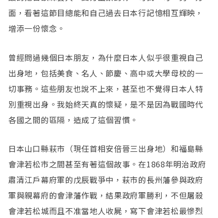
面，看著這節目總能和自己過去日本行記憶相互輝映，
增添一份懷念。
曾經問過幾個日本朋友，為什麼日本人似乎很重視自己
出身地，包括美食、名人、節慶、高中或大學母校的一
切事務。這些朋友也說不上來，甚至也不覺得日本人特
別重視出身。我始終天真的懷疑，是不是因為戰國時代
各國之間的區隔，造成了這個習慣。
日本山口縣萩市（現任首相安倍晉三出身地）和福島縣
會津若松市之間甚至有著這個故事。在1868年明治政府
肅清江戶幕府軍的戊辰戰爭中，萩市的長州藩參與政府
軍與親幕府的會津藩作戰，結果政府軍勝利，不但屠殺
會津若松城而且不准當地人收屍，寫下會津若松最慘烈