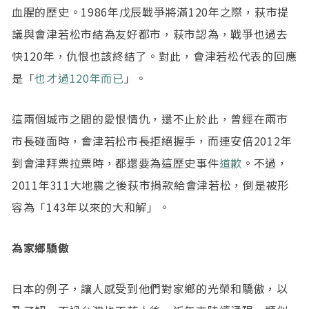
血腥的歷史。1986年戊辰戰爭將滿120年之際，萩市提
議與會津若松市結為友好都市，萩市認為，戰爭也過去
快120年，仇恨也該終結了。對此，會津若松代表的回應
是「
也才過120年而已
」。
這兩個城市之間的愛恨情仇，還不止於此，曾經在兩市
市長碰面時，會津若松市長拒絕握手，而連安倍2012年
到會津拜票拉票時，都還要為這歷史事件
道歉
。不過，
2011年311大地震之後萩市捐款給會津若松，倒是被形
容為「143年以來的大和解」。
為家鄉驕傲
日本的例子，讓人感受到他們對家鄉的光榮和驕傲，以