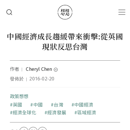
移至主內容
搜尋
中國經濟成長趨緩帶來衝擊:從英國
現狀反思台灣
作者
Cheryl Chen
｜
expand_circle_down
發佈於
2016-02-20
｜
作者出生於台灣，主修新聞學，現居英國，長期為網
站及報章雜誌寫稿。希望能透過文章改變社會，認為
新聞是喚醒大眾的工具，理想的媒體是監督與捍衛的
政策想想
高潔工作。
關鍵字
英國
中國
台灣
中國經濟
經濟全球化
經濟發展
區域經濟