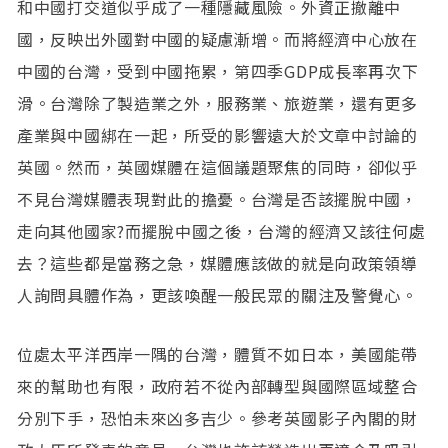
和中國打交道似乎成了一種隱藏風險。外資正撤離中
國，反映出外國對中國的疑慮漸增。而將經濟中心放在
中國的台灣，受到中國拖累，第四季GDP成長率再次下
滑。台灣除了製造業之外，服務業、旅遊業，還有更多
產業與中國綁在一起，所受的影響遠大於文章中討論的
英國。然而，英國媒體在這個議題聚焦的同時，卻似乎
不見台灣媒體表現對此的擔憂。台灣是否該擺脫中國，
走向其他國家?而擺脫中國之後，台灣的經濟又該往何處
去？這些都是當務之急，媒體應該做的就是向政策領導
人詢問具體作為，更該喚醒一般民眾的關注及警覺心。
位處太平洋西岸一隅的台灣，體質不如日本，美國能帶
來的幫助也有限，政府若不從內部轉型與國際區域整合
分別下手，恐怕未來凶多吉少。參考英國影子內閣的財