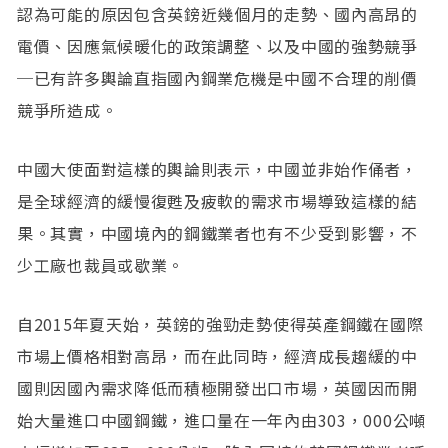
認為可能的原因包含英鎊近幾個月的走勢、國內高昂的
電價、因應氣候暖化的政策調整、以及中國的強勢競爭
─已有許多輿論直指國內鋼業危機是中國不合理的削價
競爭所造成。
中國大使面對這樣的輿論則表示，中國並非始作俑者，
是全球經濟的緩慢復甦及疲軟的需求市場導致這樣的結
果。其實，中國境內的鋼鐵業者也有不少受到影響，不
少工廠也裁員或歇業。
自2015年夏天始，英鎊的強勁走勢使得英產鋼鐵在國際
市場上價格相對高昂，而在此同時，經濟成長趨緩的中
國則因國內需求降低而積極開發出口市場，英國因而開
始大量進口中國鋼鐵，進口量在一年內由303，000公噸