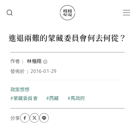
移至主內容
搜尋
進退兩難的蒙藏委員會何去何從？
作者
林楷翔
｜
expand_circle_down
發佈於
2016-01-29
｜
作者為政治大學歷史學系畢業，目前從事藏文以及佛
學翻譯。常被朋友們戲稱為佛家法西斯，但實際上其
實是以慈悲、希望、愛為基底的進步本土。現旅居印
政策想想
度。
關鍵字
蒙藏委員會
西藏
馬政府