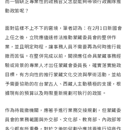
而一個缺乏專業性的政務官又怎麼能夠帶領行政團隊推
動政策呢？
面對這樣不上不下的窘境，筆者認為：在2月1日新國會
上任之後，立院應儘速修法推動蒙藏委員會的整併作
業，並且明定時程，讓事務人員不需要再為何時進行裁
撤而苦惱。在整併完成以前，閣揆應任命具蒙藏事務經
驗或背景的專業人才出任蒙藏會委員長，確實落實施政
目標，有方向性的推行蒙藏文化交流與學術活動，並給
予需要協助的在台蒙古人、西藏人主動積極的支援，根
據現有的預算以及時限重新規劃可執行的政策。
作為待裁撤機關，應著手進行業務交接規劃，但蒙藏委
員會的業務範圍與外交部、文化部、教育部、內政部等
多少都有所重疊，對於之後如何劃分應該要進行協商作