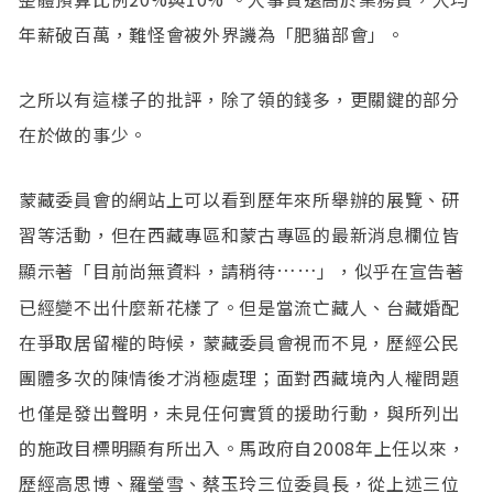
年薪破百萬，難怪會被外界譏為「肥貓部會」。
之所以有這樣子的批評，除了領的錢多，更關鍵的部分
在於做的事少。
蒙藏委員會的網站上可以看到歷年來所舉辦的展覽、研
習等活動，但在西藏專區和蒙古專區的最新消息欄位皆
……
顯示著「目前尚無資料，請稍待
」，似乎在宣告著
已經變不出什麼新花樣了。但是當流亡藏人、台藏婚配
在爭取居留權的時候，蒙藏委員會視而不見，歷經公民
團體多次的陳情後才消極處理；面對西藏境內人權問題
也僅是發出聲明，未見任何實質的援助行動，與所列出
的施政目標明顯有所出入。馬政府自2008年上任以來，
歷經高思博、羅瑩雪、蔡玉玲三位委員長，從上述三位