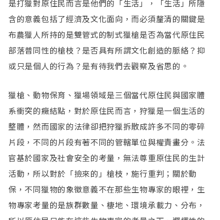
是打獵對原住民而言是他們的「生活」，「生活」所隱
含的意義包括了經濟及文化面向，而必須釐清的關鍵是
布農獵人所持的是雙管式的制式獵槍是否為當代原住民
部落普同性的槍枝？是否具有所謂文化創造的脈絡？抑
或只是個人的行為？是有待我們去觀察及省思的。
獵槍、動物保育、獵場領域是三個當代原住民與國家體
系衝突的癥結點，對於原住民而言，狩獵是一個生活的
整體，然而國家的法律卻把狩獵拆散成許多不同的零碎
片段，不同的片段有著不同的管轄單位與權責畫分。法
官基於國家及社會安全的考量，無法尊重原住民的生計
活動，所以對於「撿來的」槍枝，施行重判；關於動
保，不同獵物的象徵意義不在那些生物專家的眼裡，生
物專家考量的是族群數量、棲地、環境承載力、分布，