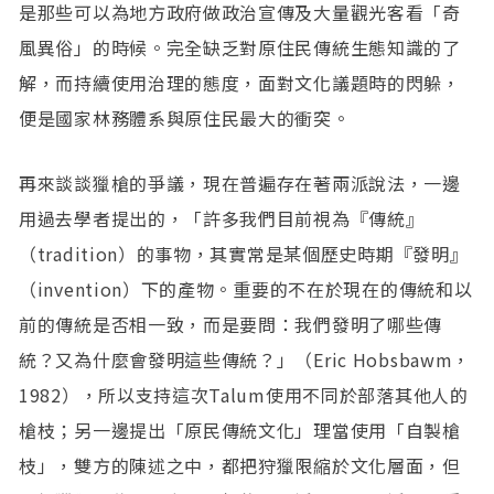
是那些可以為地方政府做政治宣傳及大量觀光客看「奇
風異俗」的時候。完全缺乏對原住民傳統生態知識的了
解，而持續使用治理的態度，面對文化議題時的閃躲，
便是國家林務體系與原住民最大的衝突。
再來談談獵槍的爭議，現在普遍存在著兩派說法，一邊
用過去學者提出的，「許多我們目前視為『傳統』
（tradition）的事物，其實常是某個歷史時期『發明』
（invention）下的產物。重要的不在於現在的傳統和以
前的傳統是否相一致，而是要問：我們發明了哪些傳
統？又為什麼會發明這些傳統？」（Eric Hobsbawm，
1982），所以支持這次Talum使用不同於部落其他人的
槍枝；另一邊提出「原民傳統文化」理當使用「自製槍
枝」，雙方的陳述之中，都把狩獵限縮於文化層面，但