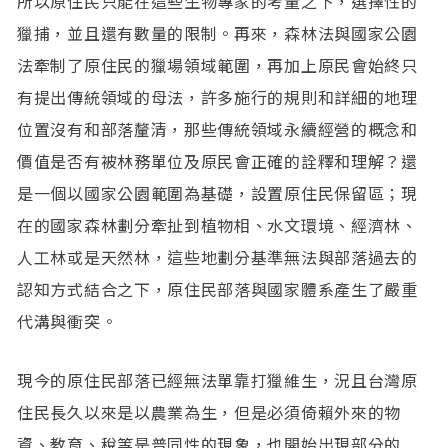
所以原住民只能在這些生物專家的考量之下，選擇性的
獵捕，並且還有數量的限制。再來，森林法與國家公園
法牽制了原住民的獵場領域範圍，再加上原民會始終只
有提出傳統領域的母法，許多施行的規則和詳細的地理
位置沒有和部落釐清，那些傳統領域永續經營的概念和
價值是否有被林務單位及原民會正確的詮釋和理解？還
是一個以國家公園範圍為基礎，設置原住民保留區；現
在的國家森林劃分牽扯到植物相、水文環境、經濟林、
人工林或是天然林，這些地劃分基準無法與部落過去的
認知方式結合之下，原住民部落與國家體系產生了嚴重
代溝與衝突。
現今的原住民部落已經無法單靠打獵維生，況且台灣原
住民長久以來是以農業為生，但是必須倚賴外來的物
資、教育、稅等是普同性的現象，也開始出現部分的