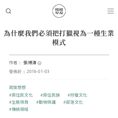
移至主內容
搜尋
為什麼我們必須把打獵視為一種生業
模式
作者
張博濤
｜
expand_circle_down
發佈於
2016-01-03
｜
作者為台灣大學森林環境暨資源學系三年級學生
政策想想
關鍵字
原住民文化
原住民族
狩獵文化
生態保育
動物保護
部落文化
傳統領域