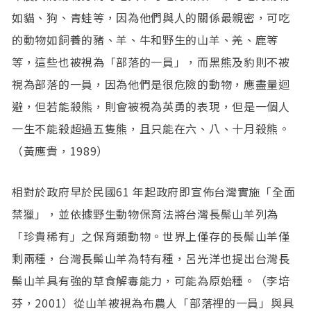
如貓、狗、青蛙等，因為他們與人的關係最親密，可吃
的動物如飼養的豬、羊、牛和野生的山羊、羌、鹿等
等，這些也被視為「部落的一員」，而黑熊及豹則不被
視為部落的一員，因為他們是很危險的動物，應盡量迴
避，但若能殺熊，則會被視為英勇的表現，但是一個人
一生不能殺超過五隻熊，且只能在六、八、十月殺熊。
（黃應貴，1989）
相對於政府早於民國61 年起政府即宣佈台灣實施「全面
禁獵」，並依據野生動物保育法將台灣長鬃山羊列為
「珍貴稀有」之保育類動物。世界上僅存的長鬃山羊僅
剩兩種，台灣長鬃山羊為特有種，呂光洋也提出台灣長
鬃山羊具有強的草食解毒能力，可能為原始種。（李培
芬，2001）從山羊被視為布農人「部落裡的一員」與具