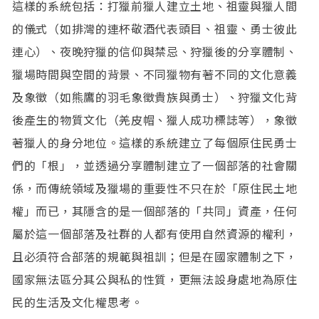
這樣的系統包括：打獵前獵人建立土地、祖靈與獵人間
的儀式（如排灣的連杯敬酒代表頭目、祖靈、勇士彼此
連心）、夜晚狩獵的信仰與禁忌、狩獵後的分享體制、
獵場時間與空間的背景、不同獵物有著不同的文化意義
及象徵（如熊鷹的羽毛象徵貴族與勇士）、狩獵文化背
後產生的物質文化（羌皮帽、獵人成功標誌等），象徵
著獵人的身分地位。這樣的系統建立了每個原住民勇士
們的「根」，並透過分享體制建立了一個部落的社會關
係，而傳統領域及獵場的重要性不只在於「原住民土地
權」而已，其隱含的是一個部落的「共同」資產，任何
屬於這一個部落及社群的人都有使用自然資源的權利，
且必須符合部落的規範與祖訓；但是在國家體制之下，
國家無法區分其公與私的性質，更無法設身處地為原住
民的生活及文化權思考。