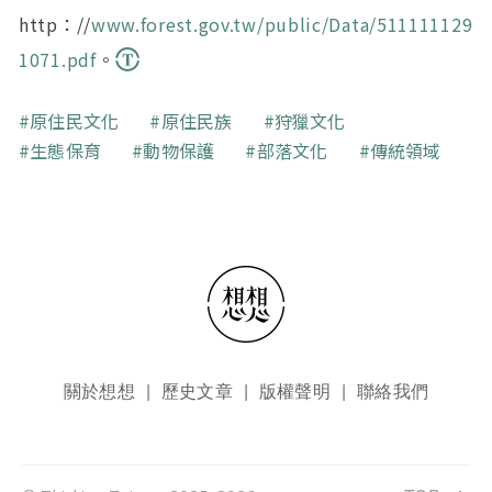
http：//
www.forest.gov.tw/public/Data/511111129
1071.pdf
。
關鍵字
原住民文化
原住民族
狩獵文化
生態保育
動物保護
部落文化
傳統領域
頁尾選單
關於想想
歷史文章
版權聲明
聯絡我們