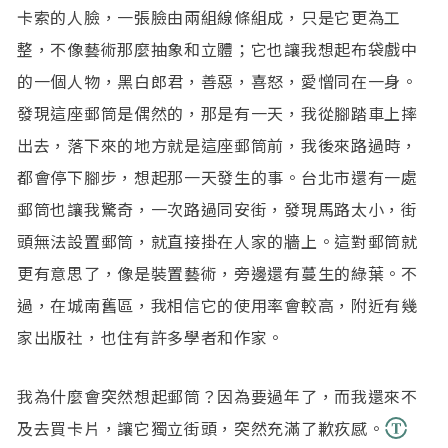
卡索的人臉，一張臉由兩組線條組成，只是它更為工
整，不像藝術那麼抽象和立體；它也讓我想起布袋戲中
的一個人物，黑白郎君，善惡，喜怒，愛憎同在一身。
發現這座郵筒是偶然的，那是有一天，我從腳踏車上摔
出去，落下來的地方就是這座郵筒前，我後來路過時，
都會停下腳步，想起那一天發生的事。台北市還有一處
郵筒也讓我驚奇，一次路過同安街，發現馬路太小，街
頭無法設置郵筒，就直接掛在人家的牆上。這對郵筒就
更有意思了，像是裝置藝術，旁邊還有蔓生的綠葉。不
過，在城南舊區，我相信它的使用率會較高，附近有幾
家出版社，也住有許多學者和作家。
我為什麼會突然想起郵筒？因為要過年了，而我還來不
及去買卡片，讓它獨立街頭，突然充滿了歉疚感。