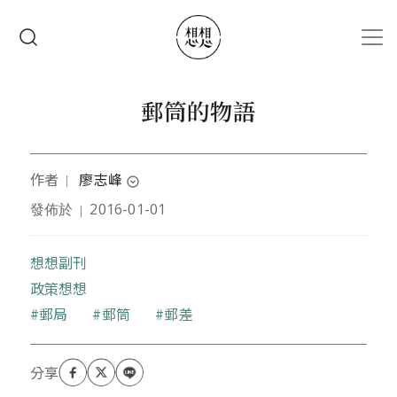
移至主內容
搜尋
郵筒的物語
作者
廖志峰
｜
expand_circle_down
發佈於
2016-01-01
｜
出生地台北市，居住地基隆市。淡江大學中文
系畢，國立師範大學教育學分班結業，曾任廣
想想副刊
告公司文案、國會助理、編輯，現任允晨文化
政策想想
發行人。喜歡旅遊、看電影、漫步和攝影。於
《文訊》撰寫專欄「書時間」（二○一二~二○
關鍵字
郵局
郵筒
郵差
一四），文章、隨筆散見報章雜誌。著有
《書，記憶著時光》、《流光——我的中年生
活》。