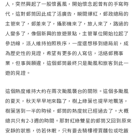
人，突然興起了一股懷舊風，開始懷念起曾有的手寫時
代，這對郵筒因此成了活廣告，瞬間爆紅，郵政總局的
主管來了，郵差來了，攝影機來了，旅人來了，路過的
人變多了，像個新興的旅遊景點，主管單位開始拉起了
參訪線，派人維持拍照秩序，一度還想移到總局前，成
為歷史性的見證，希望有更多的人寫信，活絡郵務事
業，但事與願違，這個郵筒最終只是颱風和旅客到此一
遊的見證。
這個熱度維持大約在兩次颱風襲台的間隙。這個多颱風
的夏天，秋天早早地來臨了，樹上綠葉也提早地飄落，
樹葉落到一半的時候，郵筒的熱度就已經過去了。大概
總共只有2-3週的時間。那對紅綠雙星的郵筒又回到原來
安靜的狀態，彷若休眠，只有要去騎樓裡買麵包或吃飯