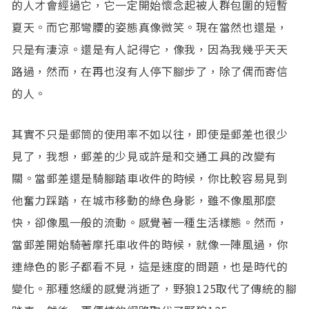
的人才會經過它，它一定開始懷念起被人群包圍的短暫
夏天。而它那彎腰的姿態真像微笑。現在當然也還是，
只是有淒涼。還是有人記得它，像我，因為我幾乎天天
路過，然而，在再也沒有人停下腳步了，除了偶而寄信
的人。
其實不只是郵筒的使用率不如以往，即使是郵差也很少
見了，我想，郵差的少見或許是和交通工具的改變有
關。當郵差還是騎腳踏車收件的時候，你比較容易見到
他奮力踩踏，在城市移動的綠色身影，雖不像風那麼
快，卻像風一般的流動。感覺著一種生活樣態。然而，
當郵差開始騎著摩托車收件的時候，就像一陣風過，你
連綠色的影子都看不見，這是速度的問題，也是時代的
變化。那種悠緩的感覺消逝了，野狼125取代了傳統的腳