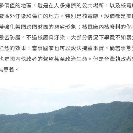
擊價值的地區，還是在人多擁擠的公共場所，以及核電
廠區外汙染和傷亡的地方。特別是核電廠，設備都是美
帶強化美國跨國財團的惡劣形象；核電廠內核廢料的儲
嚴密防護。不過核廢料汙染，大部分情況下畢竟不如暴
強烈的效果，當事國家也可以設法掩蓋事實。倘若事態
也是國內執政者的聲望甚至政治生命。但是台灣執政者
並無意義。