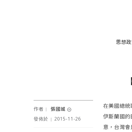
移至主內容
主選單
思想政
在美國總統
作者
張國城
｜
expand_circle_down
伊斯蘭國的
發佈於
2015-11-26
｜
作者為台北醫學大學通
意，台灣會
識中心副教授