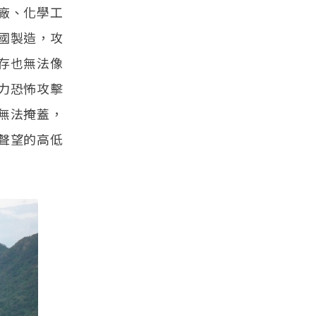
廠、化學工
國製造，攻
存也無法像
力恐怖攻擊
無法掩蓋，
聲望的高低