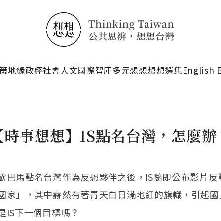
搜尋
策
地緣政經
社會人文
國際智庫
多元想想
想想選集
English 
【時事想想】IS點名台灣，怎麼辦
歐巴馬點名台灣作為反恐夥伴之後，IS隨即公布影片反
國家」，其中赫然有著青天白日滿地紅的旗幟，引起國
是IS下一個目標嗎？