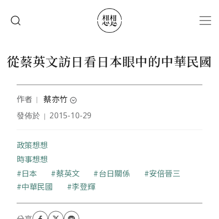
移至主內容
搜尋
從蔡英文訪日看日本眼中的中華民國
作者
蔡亦竹
｜
expand_circle_down
發佈於
2015-10-29
｜
日本筑波大學歷史人類學博士，實踐大學日文系助理
教授。
政策想想
時事想想
關鍵字
日本
蔡英文
台日關係
安倍晉三
中華民國
李登輝