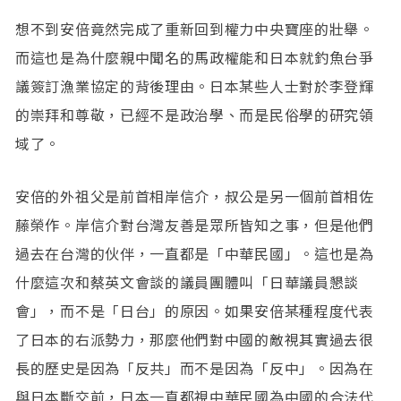
想不到安倍竟然完成了重新回到權力中央寶座的壯舉。
而這也是為什麼親中聞名的馬政權能和日本就釣魚台爭
議簽訂漁業協定的背後理由。日本某些人士對於李登輝
的崇拜和尊敬，已經不是政治學、而是民俗學的研究領
域了。
安倍的外祖父是前首相岸信介，叔公是另一個前首相佐
藤榮作。岸信介對台灣友善是眾所皆知之事，但是他們
過去在台灣的伙伴，一直都是「中華民國」。這也是為
什麼這次和蔡英文會談的議員團體叫「日華議員懇談
會」，而不是「日台」的原因。如果安倍某種程度代表
了日本的右派勢力，那麼他們對中國的敵視其實過去很
長的歷史是因為「反共」而不是因為「反中」。因為在
與日本斷交前，日本一直都視中華民國為中國的合法代