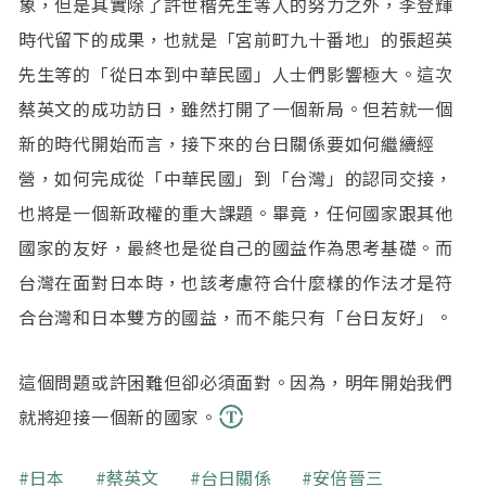
象，但是其實除了許世楷先生等人的努力之外，李登輝
時代留下的成果，也就是「宮前町九十番地」的張超英
先生等的「從日本到中華民國」人士們影響極大。這次
蔡英文的成功訪日，雖然打開了一個新局。但若就一個
新的時代開始而言，接下來的台日關係要如何繼續經
營，如何完成從「中華民國」到「台灣」的認同交接，
也將是一個新政權的重大課題。畢竟，任何國家跟其他
國家的友好，最終也是從自己的國益作為思考基礎。而
台灣在面對日本時，也該考慮符合什麼樣的作法才是符
合台灣和日本雙方的國益，而不能只有「台日友好」。
這個問題或許困難但卻必須面對。因為，明年開始我們
就將迎接一個新的國家。
關鍵字
日本
蔡英文
台日關係
安倍晉三