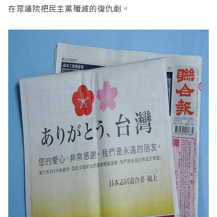
在眾議院把民主黨殲滅的復仇劇。