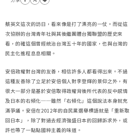
蔡英文這次的訪日，看來像是打了漂亮的一仗。而從這
次協辦的台灣青年社與其後繼團體台獨聯盟的歷史來
看，的確這個曾經統治台灣五十年的國家，也與台灣的
民主化進程息息相關。
安倍政權對台灣的友善，相信許多人都看得出來。不過
這種友善除了立足於安倍個人對李登輝的景仰之外，有
很大一部分是基於安倍取得政權背後所代表的反中感情
及日本的右傾化──雖然「右傾化」這個說法本身就充
滿爭議。安倍在2012年的自民黨選舉標語就是「重新取
回日本」，除了對過去經濟強盛日本的回歸訴求外，或
許也帶了一點點國粹主義的味道。