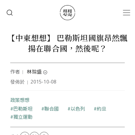
移至主內容
搜尋
【中東想想】 巴勒斯坦國旗昂然飄
揚在聯合國，然後呢？
作者
林琮盛
｜
expand_circle_down
發佈於
2015-10-08
｜
政治大學國家發展研究所博士生
政策想想
關鍵字
巴勒斯坦
聯合國
以色列
約旦
獨立運動