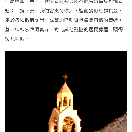
但歷經逾一甲子，別隻青蛙卻只能不斷告訴這隻可憐青
蛙：「撐下去，我們會支持你」，進而捐獻鉅額資金，
用於各種政府支出，或幫助巴勒斯坦這隻可憐的青蛙，
蓋一棟棟宏偉清真寺。對比其他殘破的居民房屋，顯得
突兀刺眼。