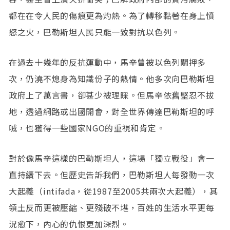
都在在令人民的傷痕更為灼熱。為了轉移黏著在身上憤
怒之火，巴勒斯坦人民只能一致對抗以色列。
在過去十幾年的反抗運動中，馬辛曾被以色列關押多
次，仍澆不熄身為知識份子的熱情。他多次向巴勒斯坦
政府上了萬言書，卻甚少被理睬。但馬辛依舊堅忍不拔
地，透過網路或出國開會，對全世界傳達巴勒斯坦的呼
喊，也獲得一些國家NGO的重視和肯定。
對於像馬辛這樣的巴勒斯坦人，這場「獨立戰役」會一
直持續下去。但歷史告訴我們，巴勒斯坦人每發動一次
大起義（intifada，從1987至2005共兩次大起義），其
領土反而更被壓縮、更殘破不堪，百姓的生活水平更每
況愈下，內心的仇恨更加深烈。