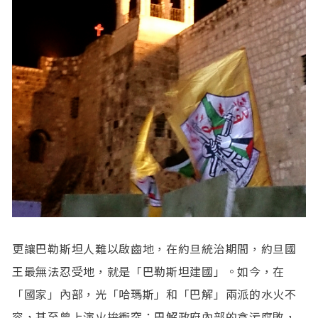
更讓巴勒斯坦人難以啟齒地，在約旦統治期間，約旦國
王最無法忍受地，就是「巴勒斯坦建國」。如今，在
「國家」內部，光「哈瑪斯」和「巴解」兩派的水火不
容，甚至曾上演火拚衝突；巴解政府內部的貪污腐敗，