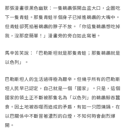
那張漫畫很黑色幽默：一隻鵜鶘張開血盆大口，企圖吃
下一隻青蛙。那隻青蛙半個身子已掉進鵜鶘的大嘴中。
但青蛙卻死掐著鵜鶘的脖子不放。「你這隻鵜鶘想吃掉
我，沒那麼簡單！」漫畫旁的旁白如此寫著。
馬辛苦笑說：「巴勒斯坦就是那隻青蛙；那隻鵜鶘就是
以色列」。
巴勒斯坦人的生活過得極為艱辛。但幾乎所有的巴勒斯
坦人民早已認定，自己就是一個「國家」。只是，這個
國家的領土正不斷被那隻名為「以色列」的鵜鶘鯨吞蠶
食。因土地被吞噬而造成的矛盾，有如一只悶燒鍋，在
以巴關係中不斷冒著濃烈的白煙，不知何時會劇烈爆
開。