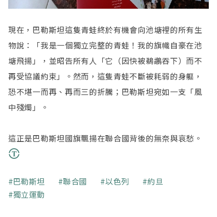
現在，巴勒斯坦這隻青蛙終於有機會向池塘裡的所有生
物說：「我是一個獨立完整的青蛙！我的旗幟自豪在池
塘飛揚」，並昭告所有人「它（因快被鵜鶘吞下）而不
再受協議約束」。然而，這隻青蛙不斷被耗弱的身軀，
恐不堪一而再、再而三的折騰；巴勒斯坦宛如一支「風
中殘燭」。
這正是巴勒斯坦國旗飄揚在聯合國背後的無奈與哀愁。
關鍵字
巴勒斯坦
聯合國
以色列
約旦
獨立運動