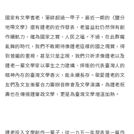
國家有文學耆老，筆耕超過一甲子，最近一期的《鹽分
地帶文學》還有鍾老的近作發表，老當益壯仍然保有創
作續航力，確為國家之寶、人民之福。不過，在此群魔
亂舞的時代，我們不敢期待像鍾老這樣的國之瑰寶，得
到普遍的重視，甚至只是正視，我們只祈求像鍾老以及
鍾老一輩文學家以畢生之力建構、捍衛的代表臺灣人的
精神內在的臺灣文學香火，能永續長存。敬愛鍾老的文
友們及文友後輩合力籌辦音樂會及文學演講，為鍾老祝
壽也在傳揚鍾肇政文學，更是為臺灣文學增溫加熱。
鍾老投入文學創作一輩子，從一九五一年發表第一篇作