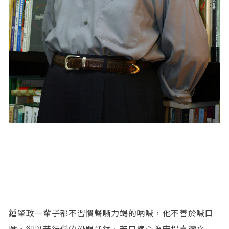
鍾肇政一輩子都不習慣聲嘶力竭的吶喊，他不善於喊口
號，卻以苦行僧的沿門託鉢、苦口婆心為宏揚臺灣文