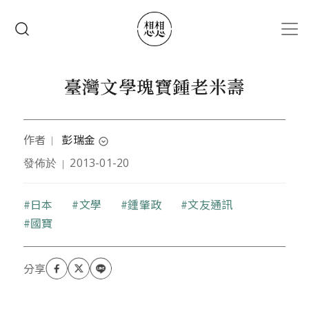
移至主內容
搜尋
臺灣文學瑰寶鍾老米壽
作者
彭瑞金
｜
expand_circle_down
發佈於
2013-01-20
｜
本文作者一九四七年出生於新竹縣，畢業於高雄師範
大學國文系，現任靜宜大學台灣文學系教授、台灣筆
會會長、文學台灣基金會常務理事、文學台灣雜誌社
關鍵字
日本
文學
鍾肇政
文友通訊
主編。著有：《葉石濤評傳》、《鍾肇政文學評
國寶
傳》、《高雄市文學史》、《台灣文學步道》、《台
灣文學50家》、《台灣新文學運動40年》、《驅除迷
霧 找回祖靈》、《台灣文學史論集》等。