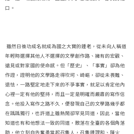
口。
雖然日後功成名就成為國之大寶的鍾老，從未向人稱道
年輕時選擇其他人不選擇的文學創作路、擁有的宏觀、
遠見或對家國的使命感。但「歷史」、「事實」卻為他
作證，證明他的文學路走得坎坷、崎嶇，卻從未畏難、
退怯，一路堅定地走下來的不爭事實，就足以肯定他內
心裡一定有他的堅持，而且一定是明確而嚴肅的寫作信
念。他投入寫作之路不久，便發現自己的文學路幾乎都
在踽踽獨行，也許道上雖熱鬧卻罕見同道，因此，當他
知道也有和他想法一致的同道，散落在全臺的各個角落
時，他立刻自告奮勇當起召集人，召集鍾理和、陳火