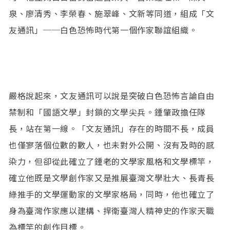
泉、廖清秀、李榮春、施翠峰、文新等同道，組成「文
友通訊」──白色恐怖時代第一個作家聯誼組織。
嚴格說起來，文友通訊可以說是突破白色恐怖言論自由
禁制和「國語文學」封鎖的文學尖兵。鍾肇政擔任隊
長，站在第一線。「文友通訊」存在的時間不長，成員
也僅寥落個位數的數人，也未對外公開、沒有及時的感
染力，但卻從此確立了鍾老的文學家風格和文學標竿，
確立他既是文學創作家又是推展臺灣文學壯大、長青長
綠推手的文學運動家的文學家格局，同時，他也確立了
身為臺灣作家應以建構、捍衛臺灣人精神史的作家天職
為標竿的創作目標。