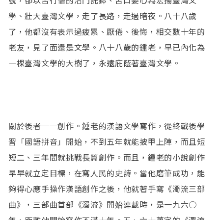
學、壯大臺灣文學，走了長路，走過暗夜。八十八歲
了，他都沒有表示過疲累、厭倦、後悔，相交數十年的
老友，見了面還是文學。八十八歲的鍾老，早已內化為
一棵臺灣文學的大樹了，永遠庇蔭著臺灣文學。
關於後者──創作。鍾老的漢語文學寫作，從終戰後學
習「國語拼音」開始，不到五年就能披甲上陣，而且短
短二、三年間就挑戰長篇創作。而且，鍾老的小說創作
早早就立定目標，在寫人民的史詩。當他磨筆成功，能
夠得心應手操作漢語創作之後，他就著手寫《濁流三部
曲》，三部曲首部《濁流》開始連載時，是一九六○
年，距離他開始寫作不滿十年。五、六十萬字的《濁流