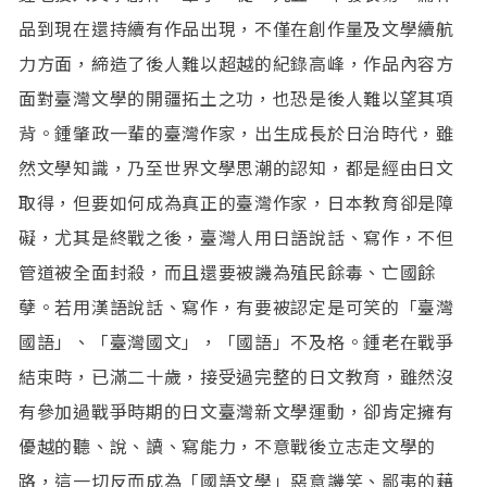
品到現在還持續有作品出現，不僅在創作量及文學續航
力方面，締造了後人難以超越的紀錄高峰，作品內容方
面對臺灣文學的開疆拓土之功，也恐是後人難以望其項
背。鍾肇政一輩的臺灣作家，出生成長於日治時代，雖
然文學知識，乃至世界文學思潮的認知，都是經由日文
取得，但要如何成為真正的臺灣作家，日本教育卻是障
礙，尤其是終戰之後，臺灣人用日語說話、寫作，不但
管道被全面封殺，而且還要被譏為殖民餘毒、亡國餘
孽。若用漢語說話、寫作，有要被認定是可笑的「臺灣
國語」、「臺灣國文」，「國語」不及格。鍾老在戰爭
結束時，已滿二十歲，接受過完整的日文教育，雖然沒
有參加過戰爭時期的日文臺灣新文學運動，卻肯定擁有
優越的聽、說、讀、寫能力，不意戰後立志走文學的
路，這一切反而成為「國語文學」惡意譏笑、鄙夷的藉