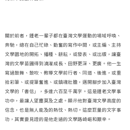
關於前者，鍾老一輩子都在臺灣文學運動的場域呼喚、
奔馳，總在自己忙碌、勤奮的寫作中間，或主編、主持
文學園地的開拓、播種、耕耘，或發表、或出版，讓臺
灣的文學苗圃得到澆灌成長、田野更深、更廣。他一生
寫過鼓舞、鼓吹、教導文學前行者、同道、後進，或重
拾彩筆、或提筆奮進、或鎮魂壯膽，邁開腳步加入臺灣
文學的「書信」，多達六百至千萬字。這是鍾老文學事
功中，最讓人望塵莫及之處。顯示他對臺灣文學高度的
信念，也是無人能及的熱忱、熱切。這麼巨量的文字事
功，其實要見證的是他走過的文學路崎嶇和艱辛。