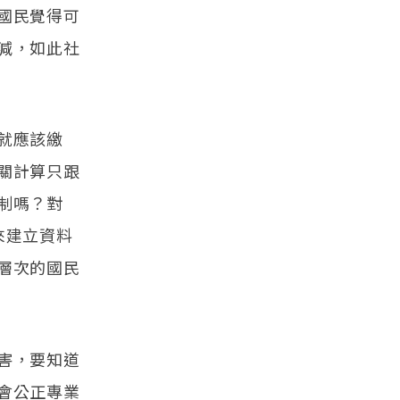
國民覺得可
減，如此社
就應該繳
關計算只跟
制嗎？對
來建立資料
層次的國民
害，要知道
會公正專業