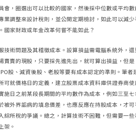
員會，圈選出可以比較的國家，然後採中位數或平均數
專業調整來設計稅則，並公開定期檢討，如此可以減少
。國家財政或年金改革何嘗不能如此？
服技術問題及其稽徵成本。設算損益需電腦系統外，還
場賣賣的現股，只要採先進先出，就可算出損益，但是
IPO股、減資後股、老股等要有成本認定的準則。筆者建
所可就價格日的定義，建立股票成本資料庫供證券商使
實施日之前某段長期間的平均數作為成本，例如三至七
於被外界詬病的填息價差，也應反應在持股成本，才可
入綜所稅的爭議。總之，計算技術不困難，但需要一些
上架。