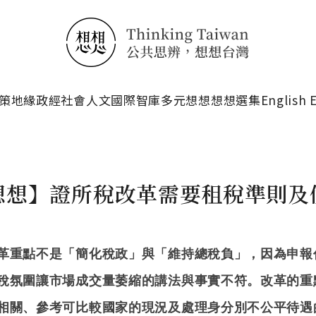
搜尋
策
地緣政經
社會人文
國際智庫
多元想想
想想選集
English 
想想】證所稅改革需要租稅準則及
革重點不是「簡化稅政」與「維持總稅負」，因為申報
稅氛圍讓市場成交量萎縮的講法與事實不符。改革的重
相關、參考可比較國家的現況及處理身分別不公平待遇