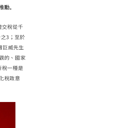
推動。
證交稅從千
分之3；至於
曾巨威先生
觀的、國家
所稅一種是
化稅政意