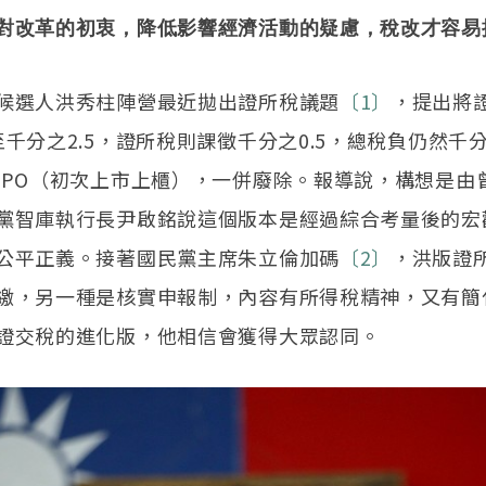
對改革的初衷，降低影響經濟活動的疑慮，稅改才容易
候選人洪秀柱陣營最近拋出證所稅議題
〔1〕
，提出將
至千分之2.5，證所稅則課徵千分之0.5，總稅負仍然千
IPO（初次上市上櫃），一併廢除。報導說，構想是由
黨智庫執行長尹啟銘說這個版本是經過綜合考量後的宏
公平正義。接著國民黨主席朱立倫加碼
〔2〕
，洪版證
繳，另一種是核實申報制，內容有所得稅精神，又有簡
證交稅的進化版，他相信會獲得大眾認同。