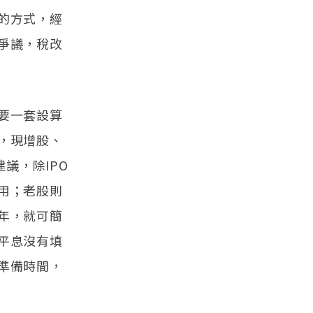
的方式，經
爭議，稅改
要一套設算
，現增股、
議，除IPO
用；老股則
年，就可簡
平息沒有填
準備時間，