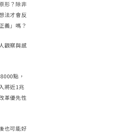
原形？除非
想法才會反
正義」嗎？
人觀察與感
000點，
入將近1兆
改革優先性
後也可能好