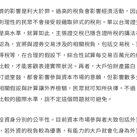
濟的影響是利大於弊。過高的稅負會影響經濟活動，因
則理性的民眾不會接受殺雞取卵式的稅則。單以台灣證交
是高水準，就算如此，主張證交稅已隱含證所稅的講法
認為，宜將與證券交易涉及的相關稅負，包括交易稅、
得稅等，在合理的假設下，綜合性試算每交易百萬元的
比較，才能客觀表達實際狀況。再者，大戶怕財產露白，
打退堂鼓，都會影響參與資本市場的意願，但影響數多
相關假設與計算讓外界檢驗，民眾就可知所抉擇。不過
比較的國際水準，說不定這個問題就可避免。
投資身分別的公平性。目前資本市場參與者大致包括外
，若外資的稅負較為優惠，有能力的大戶就會化身為外