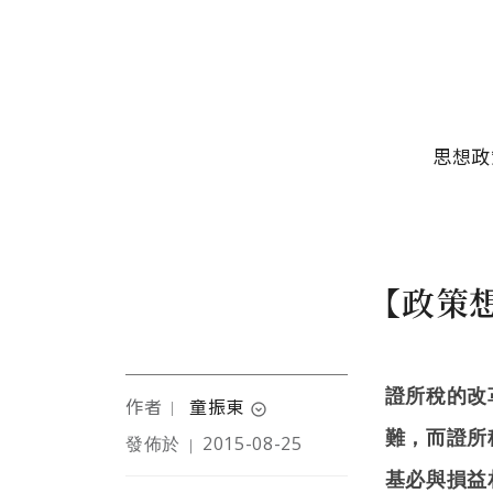
移至主內容
主選單
思想政
【政策
證所稅的改
作者
童振東
｜
expand_circle_down
難，而證所
發佈於
2015-08-25
｜
作者為企業顧問，關心
基必與損益
台灣弱勢及公義