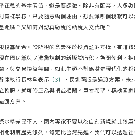
平正義的基本價值，還是要課徵。除非有配套，大多數
則有樣學樣，只要隨意編個理由，想要減哪個稅就可以
差距嗎？又如何對認真繳稅的納稅人交代呢？
跟稅基配合。證所稅的意義在於投資盈虧互抵，有賺錢
現在國民黨與民進黨規劃的新版證所稅，為圖便利，相
關，與交易損益無關，如此牛頭不對馬嘴是現代化的稅
智庫執行長林全表示
〔3〕
，民進黨版是過渡方案，未
立軟體，就可修正為與損益相關。筆者希望，標榜國家
過渡方案。
際水準差異不大。國內專家不要以為自創新規就比較厲
相關制度歷史悠久，肯定比台灣先進。我們可以透過社