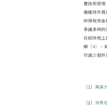
實技術受限
需維持外資
所得稅依金
爭議多時的
在綜所稅上
解
〔4〕
，
可減少假外
〔1〕
馬英
〔2〕
洪秀