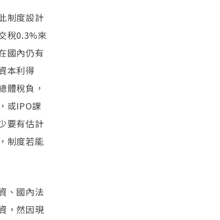
此制度設計
稅0.3%來
在國內仍有
資本利得
總體稅負，
或IPO課
少要有估計
，制度若能
資、國內法
資，然因現