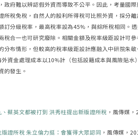
，政府難以辨認假外資而導致不公平。因此，考量國際
證所稅免稅，自然人的股利所得稅可比照外資，採分離
額訂分級稅率，最高稅率設為45%，與綜所稅相同。透
兩稅合一也可研究廢除。相關金額及稅率級距設計可參
的分布情形，但較高的稅率級距設計應融入中研院朱敬
海外資金處理成本以10%計（包括設籍成本與風險貼水
資的發生。
九、蔡英文都被打到 洪秀柱提出新版證所稅
，風傳媒，20
柱版證所稅 朱立倫力挺：會獲得大眾認同
，風傳媒，2015