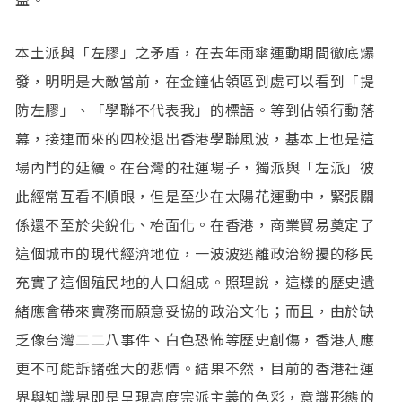
本土派與「左膠」之矛盾，在去年雨傘運動期間徹底爆
發，明明是大敵當前，在金鐘佔領區到處可以看到「提
防左膠」、「學聯不代表我」的標語。等到佔領行動落
幕，接連而來的四校退出香港學聯風波，基本上也是這
場內鬥的延續。在台灣的社運場子，獨派與「左派」彼
此經常互看不順眼，但是至少在太陽花運動中，緊張關
係還不至於尖銳化、枱面化。在香港，商業貿易奠定了
這個城市的現代經濟地位，一波波逃離政治紛擾的移民
充實了這個殖民地的人口組成。照理說，這樣的歷史遺
緒應會帶來實務而願意妥協的政治文化；而且，由於缺
乏像台灣二二八事件、白色恐怖等歷史創傷，香港人應
更不可能訴諸強大的悲情。結果不然，目前的香港社運
界與知識界即是呈現高度宗派主義的色彩，意識形態的