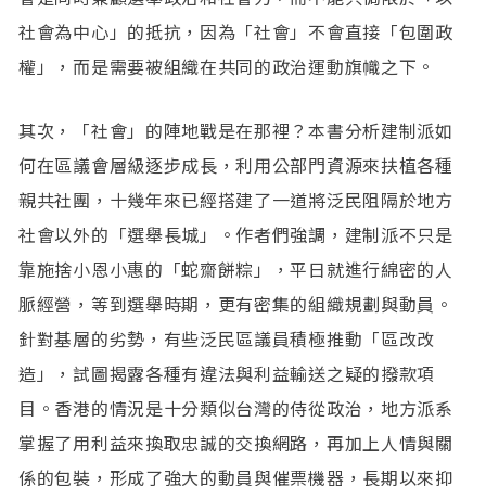
社會為中心」的抵抗，因為「社會」不會直接「包圍政
權」，而是需要被組織在共同的政治運動旗幟之下。
其次，「社會」的陣地戰是在那裡？本書分析建制派如
何在區議會層級逐步成長，利用公部門資源來扶植各種
親共社團，十幾年來已經搭建了一道將泛民阻隔於地方
社會以外的「選舉長城」。作者們強調，建制派不只是
靠施捨小恩小惠的「蛇齋餅粽」，平日就進行綿密的人
脈經營，等到選舉時期，更有密集的組織規劃與動員。
針對基層的劣勢，有些泛民區議員積極推動「區改改
造」，試圖揭露各種有違法與利益輸送之疑的撥款項
目。香港的情況是十分類似台灣的侍從政治，地方派系
掌握了用利益來換取忠誠的交換網路，再加上人情與關
係的包裝，形成了強大的動員與催票機器，長期以來抑