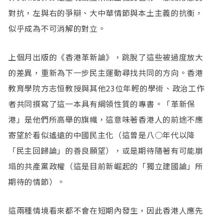
對抗，左與右的爭辯、大中華情節與本土主義的抗衡，
似乎成為不可消解的對立。
上個月出版的《香港革新論》，跳脫了這些被過度放大
的差異，重新為下一步民主運動尋找共同的方向。香港
教育學院方志恒教授與其他23位年輕的學術、政治工作
者共同撰寫了這一本具有綱領性質的專書。「革新保
港」是他們所高舉的旗幟，這意味著香港人的前途不應
寄望於看似遙遠的中國民主化（這曾是八○年代以降
「民主回歸論」的善良願望），或是期待隨著有可能崩
塌的共產黨政權（這是目前新崛起的「獨立建國論」所
期待的情節）。
這兩種情境看來都不會在短期內發生，因此香港人應先