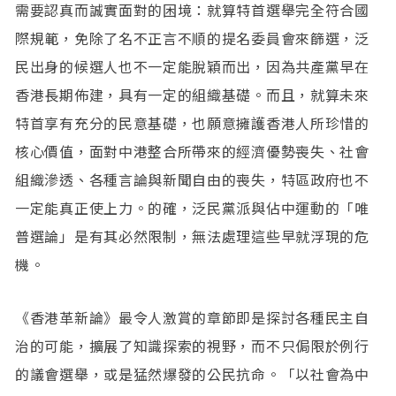
需要認真而誠實面對的困境：就算特首選舉完全符合國
際規範，免除了名不正言不順的提名委員會來篩選，泛
民出身的候選人也不一定能脫穎而出，因為共產黨早在
香港長期佈建，具有一定的組織基礎。而且，就算未來
特首享有充分的民意基礎，也願意擁護香港人所珍惜的
核心價值，面對中港整合所帶來的經濟優勢喪失、社會
組織滲透、各種言論與新聞自由的喪失，特區政府也不
一定能真正使上力。的確，泛民黨派與佔中運動的「唯
普選論」是有其必然限制，無法處理這些早就浮現的危
機。
《香港革新論》最令人激賞的章節即是探討各種民主自
治的可能，擴展了知識探索的視野，而不只侷限於例行
的議會選舉，或是猛然爆發的公民抗命。「以社會為中