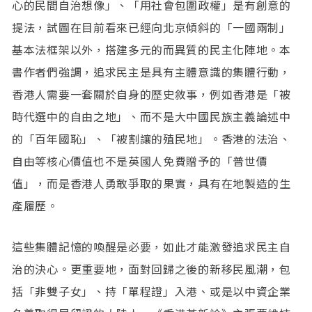
心的民間自治想像」、「用社會包圍政權」是有創意的
提法，試圖在目前看來已經向北京傾斜的「一國兩制」
基本法框架以外，搭建多元的而異質的民主化陣地。本
書作者們強調，追求民主是具有主體意識的集體行動，
香港人需要一套關於自身的歷史敘事，例如香港是「被
時代選中的自由之地」、而不是大中國民族主義論述中
的「百年國恥」、「被割讓的殖民地」。香港的法治、
自由等核心價值也不是英國人免費贈予的「普世價
值」，而是香港人勇敢爭取的果實，具有在地製造的生
產履歷。
這些集體記憶的喚醒是必要，如此才能激發追求民主自
治的決心。更重要地，面對回歸之後的新移民風潮，包
括「非雙子女」、持「單程證」入港、或是以中資企業