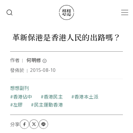
移至主內容
搜尋
革新保港是香港人民的出路嗎？
作者
何明修
｜
expand_circle_down
發佈於
2015-08-10
｜
國立台灣大學社會學系教授
想想副刊
關鍵字
香港佔中
香港民主
香港本土派
左膠
民主運動香港