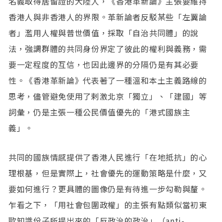
名義取得居留證的大陸人，《香港革新論》主張要維持
香港人與非香港人的界限。革新論者反駁某些「左翼論
者」濫用人權與普世價值，採取「自治共同體」的說
法，強調群體的共同身份界定了彼此的權利與義務，需
要一定程度的互信，也因此邊界的分隔仍是有其必要
性。《香港革新論》代表著了一種溫和本土主義路線的
思考，儘管避免使用了剌激北京「獨立」、「建國」等
詞彙，仍是主張一種公民價值優先的「港式國族主
義」。
共同的國族情感提供了香港人民進行「在地抵抗」的心
理根基，但是實際上，社會優先的運動策略是什麼，又
要如何進行？更具體的圖像仍是有待進一步勾勒與釐。
乍看之下，「用社會包圍政權」的主張有點類似當初東
歐知識份子所提出來的「反政治的政治」（anti-