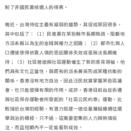
制了非國民黨候選人的得票。
晚近，台灣侍從主義有減弱的趨勢，其促成原因很多，
其中包括了：（1）民進黨在某些縣市長期執政，阻斷地
方派系賴以為生的金錢與權力之迴路；（2）都市化與人
口遷徙使得依靠人情的恩庇關係失效或是無法長期維
持；（3）社區營造與社區運動催生了新的意見領袖，他
們具有文化正當性，與既有的派系菁英形成某種抗衡的
關係。香港沒有地方自治，因此泛民就算掌握某些區議
會，也只能發揮有限的作用。或許，香港目前由反拆遷
與社區保存運動者所發起的「社區公民約章」運動，比
較接近台灣的經驗，有潛力搭建一道從基層組織通往選
舉政治的橋樑，只不過，這需要密集的人力與熱情投
注，而且短期內不一定能看到成效。