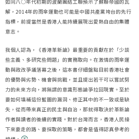
如同八○年代初期的波蘭團結工聯預示了蘇聯帝國的瓦
解，2014年的雨傘運動也可能是中國共產黨垮台的先行
指標，前提當然是香港人能持續展現出愛熱自由的集體
意志。
我個人認為，《香港革新論》最重要的貢獻在於「少談
些主義、多研究些問題」的實務取向。在激情的雨傘運
動與政改爭議落幕之後，這本書仔細盤點目前香港社會
的優勢與劣勢、機會與挑戰，並且提出若干可以嘗試努
力的未來方向，將無謂的意識形態論爭拉回現實。至於
要如何填補這份藍圖的漏洞、修正其中的不一致或是缺
失，從而帶來真正的民主與自治，那就得取決於革新論
作者與讀者的後續的實踐。對於台灣而言，香港人民接
下來要走的路、要採取的策略，都會是值得認真參考的