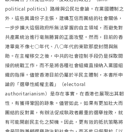
political politics）路線與公民社會論。在黨國體制之
外，這些異識份子主張，建構互信而團結的社會關係，
一步步擴大這個政府所無法掌握的自主領域，而避免對
共產黨統治進行毫無勝算的正面攻堅。然而，目前的香
港畢竟不像七○年代、八○年代的東歐那麼封閉與無
助。在主權移交之後，中共的社會控制手段仍是採取間
接的統戰工作，而不是將各種社會組織直接納入黨國組
織的指揮。儘管香港目前仍屬於半民主體制，本書所申
論的「選舉性威權主義」（electoral
authoritarianism）是存在事實，在香港也展現出其韌
性，有獲得鞏固的跡象。儘管如此，如果有更加壯大而
團結的反對黨，有辦法促成執政者嚴重的選舉挫敗，就
有可能開創民主化之契機。因此，更有效的抵抗策略將
會是同時兼顧選舉政治和社會力，而不能只侷限於「以