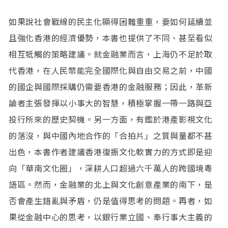
如果說社會戰線的民主化顯得困難重重，要如何延續並
且強化香港的經濟優勢，本書也提供了不同、甚至看似
相互牴觸的策略建議。就金融業而言，上海仍不足於取
代香港，在人民幣能完全國際化與自由交易之前，中國
的國企與國際採購仍需要香港的金融服務；因此，革新
論者主張發揮以小事大的智慧，積極掌握一帶一路與亞
投行所來的歷史契機。另一方面，有鑑於港產影視文化
的落沒，與中國內地合作的「合拍片」之質與量都不甚
出色，本書作者建議香港復振文化軟實力的方式即是迎
向「華南文化圈」，深耕人口超過六千萬人的跨國境粵
語區。然而，金融業的北上與文化創意產業的南下，是
否會產生錯亂與矛盾，仍是值得思考的問題。再者，如
果從金融中心的思考，以銀行業立國、奉行事大主義的