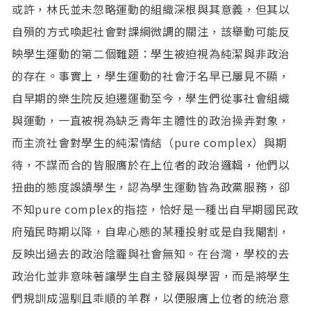
或許，林氏並未忽略運動的組織深根與其意義，但其以
自殞的方式喚起社會對課綱微調的關注，該舉動可能反
映學生運動的第二個難題：學生被迫視為純潔與非政治
的存在。事實上，學生運動的社會汙名早已屢見不顯，
自早期的樂生院反迫遷運動至今，學生們從事社會組織
與運動，一直被視為缺乏青年主體性的政治操弄對象，
而主流社會對學生的純潔情結（pure complex）與期
待，不謀而合的皆服膺於在上位者的政治邏輯，他們以
扭曲的態度誤讀學生，認為學生運動皆為政黨服務，卻
不知pure complex的指控，恰好是一種出自早期國民政
府殖民時期以降，自卑心態的某種投射或是自我閹割，
反映出過去的政治陰霾與社會無知。在台灣，學校的去
政治化並非意味著讓學生自主發展與學習，而是將學生
們規訓成溫馴且乖順的羊群，以便服膺上位者的統治意