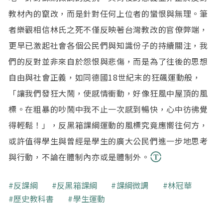
教材內的竄改，而是針對任何上位者的蠻恨與無理。筆
者樂觀相信林氏之死不僅反映著台灣教改的官僚弊端，
更早已激起社會各個公民們與知識份子的持續關注，我
們的反對並非來自於怨恨與悲傷，而是為了往後的思想
自由與社會正義，如同德國18世紀末的狂飆運動般，
「讓我們發狂大鬧，使感情衝動，好像狂風中屋頂的風
標。在粗暴的吵鬧中我不止一次感到暢快，心中彷彿覺
得輕鬆！」，反黑箱課綱運動的風標究竟應嚮往何方，
或許值得學生與曾經是學生的廣大公民們進一步地思考
與行動，不論在體制內亦或是體制外。
關鍵字
反課綱
反黑箱課綱
課綱微調
林冠華
歷史教科書
學生運動