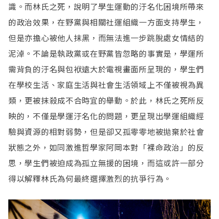
識。而林氏之死，說明了學生運動的汙名化困境所帶來
的政治效果，在野黨與相關社運組織一方面支持學生，
但是亦擔心被他人抹黑，而無法進一步跳脫處女情結的
泥淖。不論是執政黨或在野黨皆忽略的事實是，學運所
需背負的汙名與包袱遠大於電視畫面所呈現的，學生們
在學校生活、家庭生活與社會生活領域上不僅被視為異
類，更被抹殺成不合時宜的舉動。於此，林氏之死所反
映的，不僅是學運汙名化的問題，更呈現出學運組織經
驗與資源的相對弱勢，但是卻又孤零零地被拋棄於社會
狀態之外，如同激進哲學家阿岡本對「裸命政治」的反
思，學生們被迫成為孤立無援的困境，而這或許一部分
得以解釋林氏為何最終選擇激烈的抗爭行為。