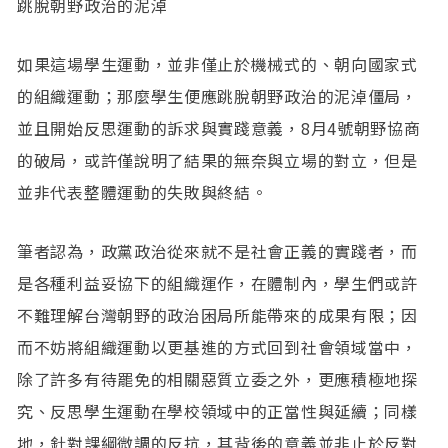
跳脫朝野政治的泥淖
如果這場學生運動，並非僅止於機械式的、朝向國家式
的組織運動；那麼學生便應跳脫朝野政治的泥淖僵局，
並且開始反思運動的訴求與實踐意義，8月4號朝野協商
的破局，或許僅說明了結果的無奈與立場的對立，但是
並非代表整體運動的失敗與終結。
筆者認為，政黨政治從來就不是社會正義的實踐者，而
是各種利益妥協下的組織運作，在體制內，學生們或許
不難理解台灣朝野的政治困局所能帶來的成果有限；因
而不妨將組織運動以更基進的方式回到社會領域當中，
除了許多有待罷免的相關惡質立委之外，更應積極地探
究、反思學生運動在學校領域中的正當性與延續；同樣
地，針對課綱微調的反抗，其背後的意義並非止於反對