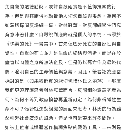
免自殺的道德勸說，或許自殺確實是不值得推崇的行
為，但是與其庸俗地勸告他人切勿自殺與弔念，為何不
妨深切探問反課綱一事，對林冠華、對反課綱學生們究
竟意味著什麼？自殺說到底終就是個人的事情，卡謬於
《快樂的死》一書當中，首先便區分死亡的自然性與自
覺性，自覺的死亡並非是生命的終結與消逝，而是在於
儘管以肉體之身所無法企及，但是仍以死亡作為最終代
價，澄明自己的生命價值與意義，因此，筆者認為應當
探討的是（如果我們真的深切惋惜林氏之殞落），那麼
我們更須理應思考對林冠華而言，反課綱的意義究竟為
何？為何不等到政黨輪替再重新訂定？為何非得犧牲生
命不可？儘管就運動組織的層面來思考，林氏的行為雖
然引起社會廣泛的幫助，但是也可能帶來許多問題，一
如被上位者或媒體當作模糊焦點的戰略工具，二來則是