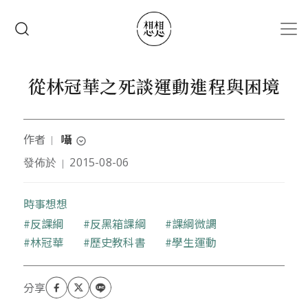
移至主內容
搜尋
從林冠華之死談運動進程與困境
作者
囁
｜
expand_circle_down
發佈於
2015-08-06
｜
作者為文字記者
時事想想
關鍵字
反課綱
反黑箱課綱
課綱微調
林冠華
歷史教科書
學生運動