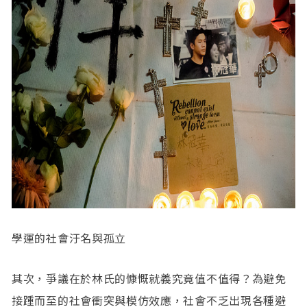
學運的社會汙名與孤立
其次，爭議在於林氏的慷慨就義究竟值不值得？為避免
接踵而至的社會衝突與模仿效應，社會不乏出現各種避