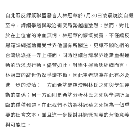
自北區反課綱聯盟發言人林冠華於7月30日凌晨燒炭自殺
至今，課綱爭議與政治衝突局勢越趨激烈：然而，對比
於在上位者的冷血無情，林冠華的慷慨就義，不僅讓反
黑箱課綱運動備受世界他國有所關注，更讓不顧吃相的
台灣統派逐一浮上檯面，同時也讓台灣學界逐漸重視運
動的訴求與行動。儘管如此，對學生運動與組織而言，
林冠華的辭世仍然爭議不斷，因此筆者認為在此有必要
進一步的澄清：一方面希望能夠澄明林氏之死與學生運
動的關係；另一方面則是希望分析林氏之死與學運所面
臨的種種難題。在此我們不妨將林冠華之死視為一個重
要的社會文本，並且進一步探討其慷慨就義的背後意義
與可能性。