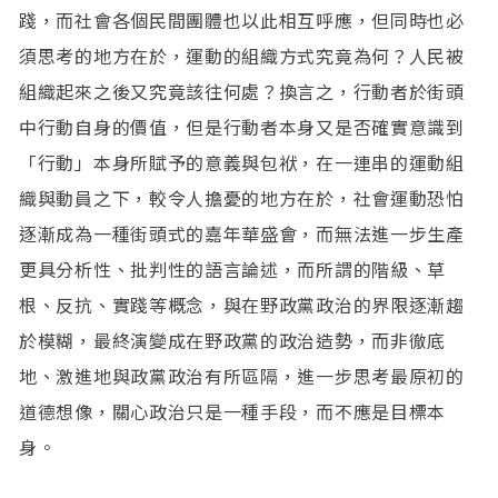
踐，而社會各個民間團體也以此相互呼應，但同時也必
須思考的地方在於，運動的組織方式究竟為何？人民被
組織起來之後又究竟該往何處？換言之，行動者於街頭
中行動自身的價值，但是行動者本身又是否確實意識到
「行動」本身所賦予的意義與包袱，在一連串的運動組
織與動員之下，較令人擔憂的地方在於，社會運動恐怕
逐漸成為一種街頭式的嘉年華盛會，而無法進一步生產
更具分析性、批判性的語言論述，而所謂的階級、草
根、反抗、實踐等概念，與在野政黨政治的界限逐漸趨
於模糊，最終演變成在野政黨的政治造勢，而非徹底
地、激進地與政黨政治有所區隔，進一步思考最原初的
道德想像，關心政治只是一種手段，而不應是目標本
身。