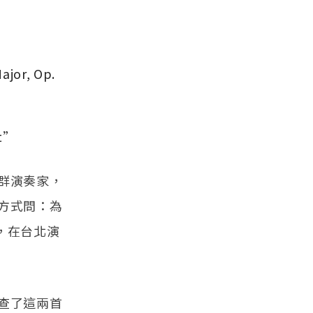
ajor, Op.
at”
群演奏家，
方式問：為
時，在台北演
查了這兩首