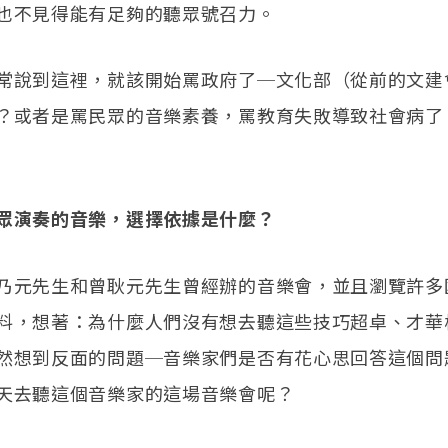
也不見得能有足夠的聽眾號召力。
常說到這裡，就該開始罵政府了─文化部（從前的文建
？或者是罵民眾的音樂素養，罵教育失敗導致社會病了
眾演奏的音樂，選擇依據是什麼？
乃元先生和曾耿元先生曾經辦的音樂會，並且瀏覽許多
料，想著：為什麼人們沒有想去聽這些技巧超卓、才華
然想到反面的問題─音樂家們是否有花心思回答這個問
天去聽這個音樂家的這場音樂會呢？