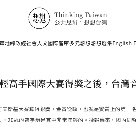
搜尋
策
地緣政經
社會人文
國際智庫
多元想想
想想選集
English 
年輕高手國際大賽得獎之後，台灣
可夫斯基大賽奪得銀獎，金賞從缺，也就是實質上的第一
人，20歲的曾宇謙是其中非常年輕的。捷報傳來，國內同