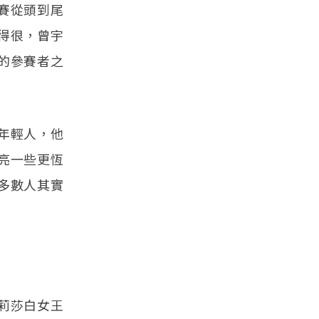
賽從頭到尾
得很，曾宇
的參賽者之
年輕人，他
亮一些更恆
多數人其實
莉莎白女王