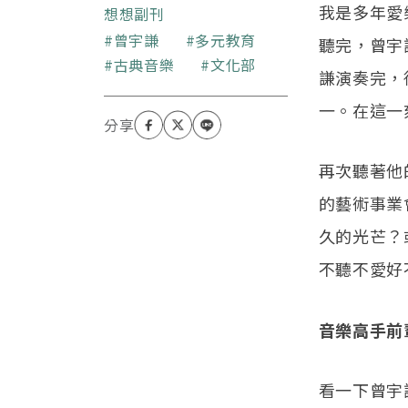
我是多年愛
決定深入研究教育。教育
想想副刊
決定了個人生活的樣貌，
關鍵字
曾宇謙
多元教育
聽完，曾宇
也決定了國家、社會、產
古典音樂
文化部
業的整體樣貌。但什麼該
謙演奏完，
決定教育的樣貌？在這個
一。在這一
變動的世界中，教育該面
向未來，該面向個人生
涯，該面向科技、產業、
再次聽著他
社會變遷。教育不必是關
在四面牆中為了學歷填
的藝術事業
塞，教育該是一場學與業
的壯遊。
久的光芒？
不聽不愛好
音樂高手前
看一下曾宇