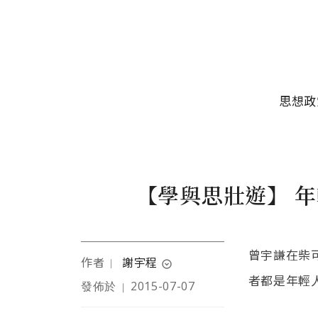
移至主內容
主選單
思想政
【學與思壯遊】 
曾宇謙在柴
作者
謝宇程
｜
expand_circle_down
者都是年輕
發佈於
2015-07-07
｜
謝宇程學習背景包括自然
科學、商管、政策，最後