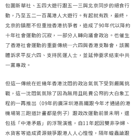
包圍新華社、五四大遊行跟五一三與北京同步的絕食行
動，乃至五二一百萬港人大遊行。有起就有跌，最終，
北京的鎮壓不但重挫香港抗爭者，造成了90年代以降約
十年社會運動的沉寂，一部分人轉向議會政治。也催生
了香港社會運動的重要傳統─六四與香港支聯會，該團
體訴求平反六四、支持民運人士，並延伸要求結束中共
一黨專政。
但這一傳統在近幾年香港沈悶的政治氣氛下受到嚴厲挑
戰，這一沈悶氣氛除了因為無用且耗費公帑的大白象工
程的一再推出（09年的廣深圳港高鐵跟今年才通過的港
機場第三跑道計畫都是例子）跟政改運動前景未明，還
包括「中港矛盾」的浮現演進，自11年起因雙非孕婦、
水貨客等造成資源競爭跟港人人心惶惶，隔年蝗蟲論跟