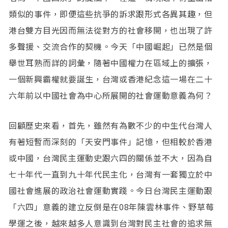
類似的事件，即便這些抗爭的訴求跟形式各異其趣，但
港台雙方目光因而無法從對方的社會移開，也出現了許
多聲援、交流合作的契機。今天「中國崛起」已然是個
舉世耳熟而詳的詞彙，隨著中國權力在區域上的擴張，
一個新興霸權就要誕生，台灣或香港紀念這一場在二十
六年前以中國社會為中心所展開的社會運動意義為何？
回顧歷史來看，首先，雖然有為數不少的中生代台灣人
有著短暫而深刻的「天安門事件」記憶，但相較於香港
或中國，台灣民主運動史跟六四的關係並不大，因為自
七十年代一直到九十年代民主化，台灣有一套獨立於中
國社會進展的政治社會運動實踐。今日台灣民主運動跟
「六四」意義的建立反倒是在08年陳雲林事件、野草莓
學運之後，越來越多人意識到台灣對民主社會的追求無