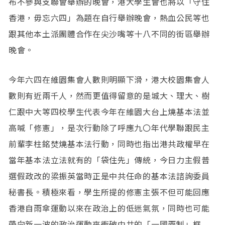
布不參與支聯會舉辦的晚會，港大學生會也將以「守住
香港，毋忘六四」為題在自行舉辦晚會，熱血公民等也
跟其他本土派團體合作在尖沙嘴等十八不同的街區舉辦
晚會。
今年六四在維園集會人數則明顯下滑，港大校園集會人
數則有近兩千人，然而更值得留意的是城大、理大、樹
仁跟中大等四校學生代表今年在維園大台上燒基本法並
高喊「修憲」，是次行動除了呼應九〇年代學聯跟民主
前輩李柱銘焚燒基本法行動，同時也指出港共政權早在
當年基本法立法就有的「袋住先」傳統，今日力主假普
選假政改的梁振英當時正是中共任命的基本法諮詢委員
秘書長。積極來看，學生所提的修憲主張不但可能回應
香港自雨傘運動以來在政治上的低迷氣氛，同時也可能
帶向新一波的政治運動來衝破中共的「一國兩制」框