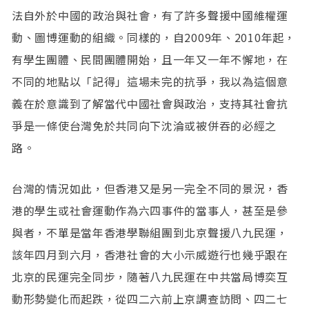
法自外於中國的政治與社會，有了許多聲援中國維權運
動、圖博運動的組織。同樣的，自2009年、2010年起，
有學生團體、民間團體開始，且一年又一年不懈地，在
不同的地點以「記得」這場未完的抗爭，我以為這個意
義在於意識到了解當代中國社會與政治，支持其社會抗
爭是一條使台灣免於共同向下沈淪或被併吞的必經之
路。
台灣的情況如此，但香港又是另一完全不同的景況，香
港的學生或社會運動作為六四事件的當事人，甚至是參
與者，不單是當年香港學聯組團到北京聲援八九民運，
該年四月到六月，香港社會的大小示威遊行也幾乎跟在
北京的民運完全同步，隨著八九民運在中共當局博奕互
動形勢變化而起跌，從四二六前上京調查訪問、四二七