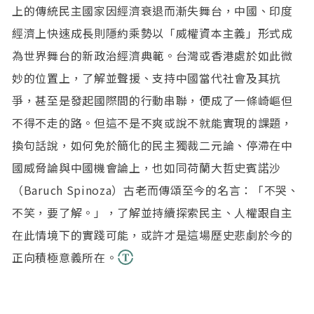
上的傳統民主國家因經濟衰退而漸失舞台，中國、印度
經濟上快速成長則隱約乘勢以「威權資本主義」形式成
為世界舞台的新政治經濟典範。台灣或香港處於如此微
妙的位置上，了解並聲援、支持中國當代社會及其抗
爭，甚至是發起國際間的行動串聯，便成了一條崎嶇但
不得不走的路。但這不是不爽或說不就能實現的課題，
換句話說，如何免於簡化的民主獨裁二元論、停滯在中
國威脅論與中國機會論上，也如同荷蘭大哲史賓諾沙
（Baruch Spinoza）古老而傳頌至今的名言：「不哭、
不笑，要了解。」，了解並持續探索民主、人權跟自主
在此情境下的實踐可能，或許才是這場歷史悲劇於今的
正向積極意義所在。