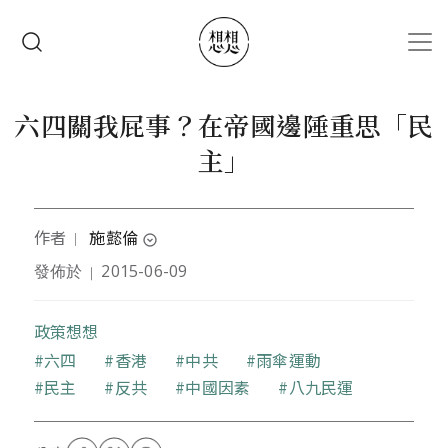
移至主內容
搜尋
六四關我屁事？在帝國邊陲重思「民
主」
作者
施懿倫
｜
expand_circle_down
發佈於
2015-06-09
｜
作者是不及格的哲學學徒。來自台灣，心繫香
港。最近的興趣是思索到東南亞諸國走訪的好
政策想想
理由。
關鍵字
六四
香港
中共
雨傘運動
民主
反共
中國因素
八九民運