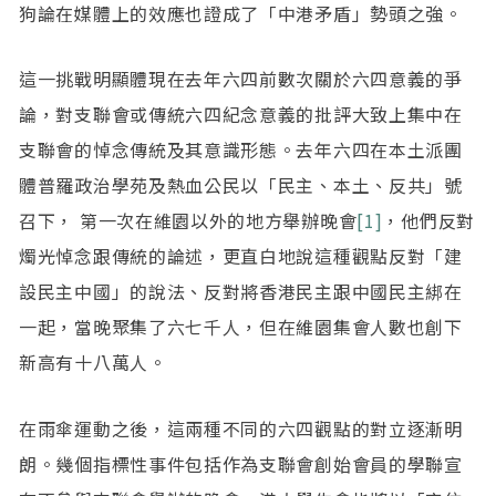
狗論在媒體上的效應也證成了「中港矛盾」勢頭之強。
這一挑戰明顯體現在去年六四前數次關於六四意義的爭
論，對支聯會或傳統六四紀念意義的批評大致上集中在
支聯會的悼念傳統及其意識形態。去年六四在本土派團
體普羅政治學苑及熱血公民以「民主、本土、反共」號
召下， 第一次在維園以外的地方舉辦晚會
[1]
，他們反對
燭光悼念跟傳統的論述，更直白地說這種觀點反對「建
設民主中國」的說法、反對將香港民主跟中國民主綁在
一起，當晚聚集了六七千人，但在維園集會人數也創下
新高有十八萬人。
在雨傘運動之後，這兩種不同的六四觀點的對立逐漸明
朗。幾個指標性事件包括作為支聯會創始會員的學聯宣