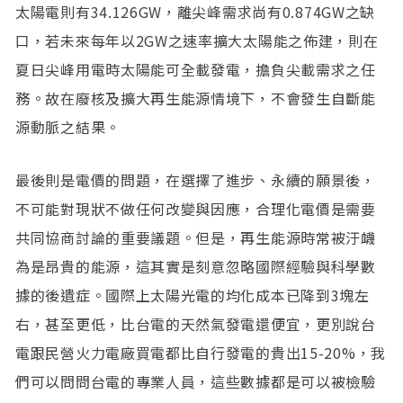
太陽電則有34.126GW，離尖峰需求尚有0.874GW之缺
口，若未來每年以2GW之速率擴大太陽能之佈建，則在
夏日尖峰用電時太陽能可全載發電，擔負尖載需求之任
務。故在廢核及擴大再生能源情境下，不會發生自斷能
源動脈之結果。
最後則是電價的問題，在選擇了進步、永續的願景後，
不可能對現狀不做任何改變與因應，合理化電價是需要
共同協商討論的重要議題。但是，再生能源時常被汙衊
為是昂貴的能源，這其實是刻意忽略國際經驗與科學數
據的後遺症。國際上太陽光電的均化成本已降到3塊左
右，甚至更低，比台電的天然氣發電還便宜，更別說台
電跟民營火力電廠買電都比自行發電的貴出15-20%，我
們可以問問台電的專業人員，這些數據都是可以被檢驗