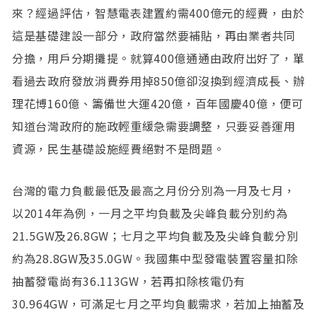
來？經過評估，智慧電表建置約需400億元的經費，由於
這是基礎建設一部分，政府當然要補貼，再由業者共同
分擔，用戶分期攤提。就算400億通通由政府出好了，單
看過去政府發放消費券用掉850億卻沒換到經濟成長、辦
理花博160億、籌備世大運420億，百年國慶40億，便可
知道台灣政府的施政輕重緩急需要調整，只要妥善運用
資源，民生基礎設施經費絕對不是問題。
台灣的電力負載最低及最高之月份分別為一月及七月，
以2014年為例，一月之平均負載及尖峰負載分別約為
21.5GW及26.8GW；七月之平均負載及及尖峰負載分別
約為28.8GW及35.0GW。我國集中型發電裝置容量扣除
抽蓄發電尚有36.113GW，若再扣除核電仍有
30.964GW，可滿足七月之平均負載需求，若加上抽蓄及