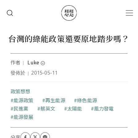
移至主內容
搜尋
台灣的綠能政策還要原地踏步嗎？
作者
Luke
｜
expand_circle_down
發佈於
2015-05-11
｜
作者畢業於大學經濟系，現為文字工作者
政策想想
關鍵字
能源政策
再生能源
綠色能源
民進黨
蔡英文
太陽能
風力發電
能源發展