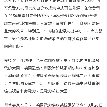
10年後。比較歐洲的目標，是使輸配電系統在2020年前
可承受35%電力來自分散或集中式再生能源，並使發電
在2050年達到完全除碳化。易受全球暖化影響的台灣，
應本來就該加快腳步。當然，電業自由化、廠網分離是
重大的改革，特別是一年2兆的能源支出中有50%拿去發
電，這也是為什麼新能源政策會遇到許多產官學利益集
團的阻礙。
在這次工作坊裡，也有德國經驗分享。作為再生能源發
電的大國，德國雖然也與歐陸跨域電網併聯，但從跨歐
電網的數據來看，德國並非透過跨域電網進口電力來補
足再生能源發電之不足，相反的，德國是藉由跨域電網
輸出販售多餘電力，是電力輸出大國。
與會專家也分享，德國電力供應系統通過了今年3月20日