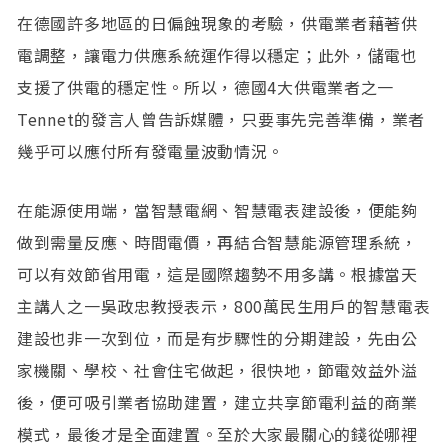
在德國許多地區的日偏蝕現象的考驗，供電業者藉著供
電調整，讓電力供應系統運作得以穩定；此外，儲電也
支援了供電的穩定性。所以，德國4大供電業者之一
Tennet的發言人曾告訴媒體，只要事先完善準備，業者
幾乎可以應付所有發電量波動情況。
在能源使用端，當智慧電網、智慧電表建設後，便能夠
做到需量反應、時間電價，再結合智慧能源管理系統，
可以有效節省用電，這是國際趨勢不用多講。根據當天
主講人之一吳政忠教授表示，800萬民生用戶的智慧電表
建設也非一次到位，而是有步驟性的分期建設，先由公
家機關、學校、社會住宅做起，很快地，節電效益外溢
後，便可吸引業者協助建置，建立共享節電利益的商業
模式，最後才是全面建置。至於大家最關心的錢從哪裡