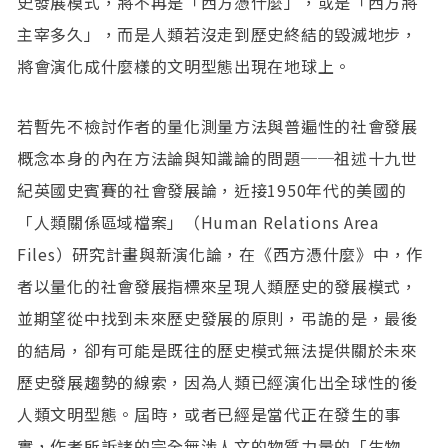
史發展模式，將不再是「西方憑什麼」，或是「西方將
主宰多久」，而是人類若沒走到歷史終結的毀滅地步，
將會演化成什麼樣的文明型態出現在地球上。
若暫先不檢討作者的量化測量方法與普遍性的社會發展
概念本身的內在方法論與知識論的問題──祖述十九世
紀英國史賓賽的社會發展論，近接1950年代的美國的
「人類關係區域檔案」（Human Relations Area
Files）研究計畫與新演化論，在《西方憑什麼》中，作
者以量化的社會發展指標來呈現人類歷史的發展模式，
並期望從中找到未來歷史發展的原則，弔詭的是，最後
的結局，卻有可能是既往的歷史模式無法提供關於未來
歷史發展趨勢的線索，因為人類已經演化出全球性的後
人類文明型態。屆時，或者已經是當代正在發生的事
實，作者所訴諸的完全無涉人文的物質力量的「生物