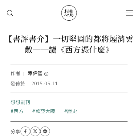
移至主內容
搜尋
【書評書介】一切堅固的都將煙消雲
散──讀《西方憑什麼》
作者
陳偉智
｜
expand_circle_down
發佈於
2015-05-11
｜
作者為臺大歷史系畢,美國紐約大學歷史學博士候選
人。專攻臺灣近代史、歷史與社會理論、歷史人類學,
著有《伊能嘉矩:臺灣歷史民族誌的展開》等。
想想副刊
關鍵字
西方
歐亞大陸
歷史