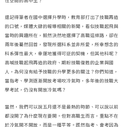
性空間的高中生？
還記得筆者在國中選擇升學時，教育部打出了技職再造
的口號，媒體大肆的報導相關的新聞，看似技職起飛與
當時的興趣所在，毅然決然地選擇了高職這條路，卻在
兩年後驀然回首，發現所選科系並非所愛，所幸想念的
科系彈性最大，幸運地獲得可逆的契機，但其他科呢？
高喊技職起飛再造的政府、期盼技職復甦的企業與國
人，為何沒有給予技職的升學更多的關注？你們知道，
當指考、學測逐漸開放考場吹冷氣時，多年後的技職大
學考試，仍沒有開放冷氣嗎？
當然，我們可以說五月還不是最熱的時節、可以說以前
都沒開了為什麼現在要開。但對高職生而言，重點不在
於冷氣開不開放，而是一種平等。既然指考、會考因為