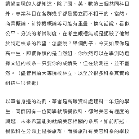
讀過高職的人都知道，除了國、英、數這三個共同科目
外，專業科目在各群幾乎都是獨立而不相干的，當然，
商業概論、計算機概論等可能有重疊。換句話說，看似
公平、分流的考試制度，在考生眼裡無疑是扼殺了他對
於特定校系的希望。怎麼說？舉個例子，今天如果你是
高中生，即便你讀的是自然組，你依然可以在學測時選
擇文組的校系－只要你的成績夠。但在統測裡，並不盡
然。（儘管目前大專院校林立，以至於很多科系其實跨
組招生很普遍）
以筆者身邊的為例，筆者是高職資料處理科二年級的學
生，同儕間有一位同學就讀餐飲科，卻對美容有極度的
興趣，未來希望能夠就讀美容相關的系所。如前所述，
餐飲科在分類上是餐旅群，而餐旅群有美容科系的學校