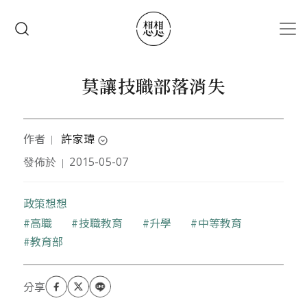
移至主內容
搜尋
莫讓技職部落消失
作者
許家瑋
｜
expand_circle_down
發佈於
2015-05-07
｜
嘉南藥理大學社工系學生，
曾在私校學生自治上走過一
輪，
以成為一個善良而勇敢的台灣人為目標努力。
政策想想
關鍵字
高職
技職教育
升學
中等教育
教育部