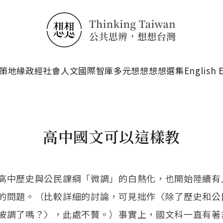
搜尋
策
地緣政經
社會人文
國際智庫
多元想想
想想選集
English 
高中國文可以這樣教
高中歷史與公民課綱「微調」的白熱化，也開始陸續有
的問題。（比較詳細的討論，可見拙作〈除了歷史和公
被調了嗎？〉，此處不贅。）事實上，國文科一直有著