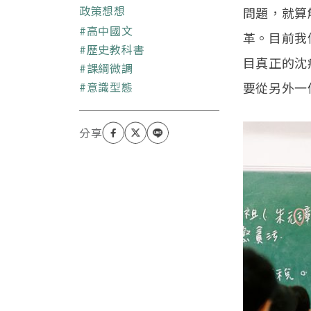
文學書評刊物《秘密讀
政策想想
問題，就算
者》編輯委員，並與太太
關鍵字
高中國文
革。目前我
開設「日行甜點文學工作
歷史教科書
室」。嗜好讀小說、寫小
目真正的沈
課綱微調
說，並且努力用小說的邏
輯解釋世界上發生的所有
意識型態
要從另外一
事情。已出版個人小說集
《暗影》、《誤遞》、
《堊觀》，評論散文集
《學校不敢教的小說》，
並與黃崇凱共同主編《台
灣七年級小說金典》。