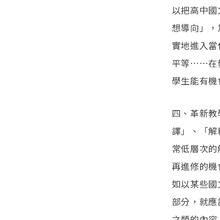
以把高中國
想導向」，
實地進入當
平等⋯⋯在
學生能有機
四、革新教
譯」、「解
常低層次的
再進修的機
如以某些國
部分，就應
之類的內容