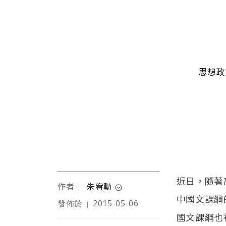
移至主內容
主選單
思想政
近日，隨著
作者
朱宥勳
｜
expand_circle_down
中國文課綱
發佈於
2015-05-06
｜
1988年生，畢業於清華大
國文課綱也
學台灣文學研究所，現為