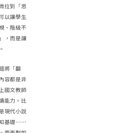
微拉到「思
可以讓學生
視、階級不
」，而是讓
。
錯將「翻
內容都是非
上國文教師
讀能力。比
是現代小說
知基礎⋯⋯
。而面對如