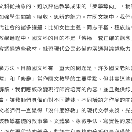
文科從抽象的、難以評估教學成果的「美學導向」，稍
加強學生閱讀、吸收、思辨的能力。在國文課中，我們
代社會的諸多議題：比如女性主義、同志平權、種族歧
教學過程中，國文科的目的不是「傳播一套正確的觀念
會透過這些教材，練習現代公民必備的溝通與論述能力
學方法。目前國文科有一重大的問題是，許多國文老師
釋」和「修辭」當作國文教學的主要重點。但其實這些
解讀，我們應該改變現行師資培育的內容，並且提供線
會，讓教師們具備面對不同體裁、不同議題之作品的閱
文老師們一直覺得「沒什麼好教」的現代文學來說，光
該教導基礎的敘事學、文體學、象徵手法、寫實性的感
；而在現代詩的部分，對語言和風格的分析也是必備的