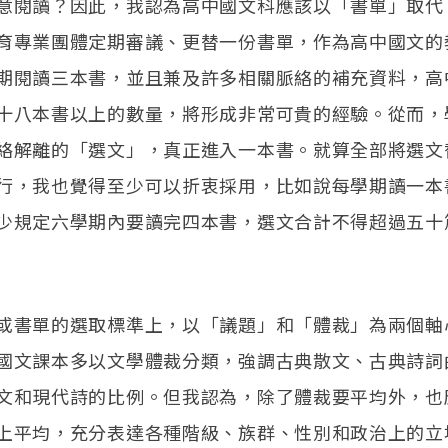
意閱讀？因此，我認為高中國文科應該以「書單」取代
育專業團體定期審議、更替一份書單，作為高中國文的
期閱讀三本書，並且兼及許多相關脈絡的補充資料，高
十八本書以上的數量，將形成非常可貴的經驗。從而，
絡解離的「選文」，真正進入一本書。就算全部將選文
行，我也覺得至少可以折衷採用，比如說每學期讀一本
少規定六學期內要讀完四本書，選文合計不得超過五十
或書單的選取標準上，以「議題」和「體裁」為兩個軸
國文課本多以文學體裁分類，強調古典散文、古典詩詞
文和現代詩的比例。但我認為，除了體裁要平均外，也
上平均，充分表達各種階級、族群、性別和政治上的立