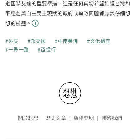
定國際友誼的重要舉措，這是任何真切希望維護台灣和
平穩定與自由民主現狀的政府或執政團體都應該仔細想
想的議題。
關鍵字
外交
邦交國
中南美洲
文化遺產
一帶一路
亞投行
頁尾選單
關於想想
歷史文章
版權聲明
聯絡我們