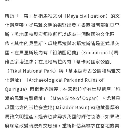
所謂「一帶」是指馬雅文明（Maya civilization）的文
化遺產帶。從馬雅文明的視野出發，墨西哥南部到貝里
斯、瓜地馬拉與宏都拉斯可以成為一個跨國的文化區
帶。其中的貝里斯、瓜地馬拉與宏都拉斯皆是正式邦交
國。在貝里斯境內有「祖納圖尼曲」(Xunantunich)馬
雅金字塔遺跡；在瓜地馬拉內有「蒂卡爾國家公園」
（Tikal National Park）與「基里瓜考古公園和馬雅文
化遺址」（Archaeological Park and Ruins of
Quirigua）兩個世界遺產；在宏都拉斯有世界遺產「科
潘的馬雅古蹟遺址」（Maya Site of Copan）。尤其是
瓜國北方的米拉多盆地( Mirador Basin) 就蘊藏豐厚的
馬雅文明遺產，過去也曾尋求我國的評估協助。如果政
府願意改變傳統外交思維，重新評估與尋求在當地的美