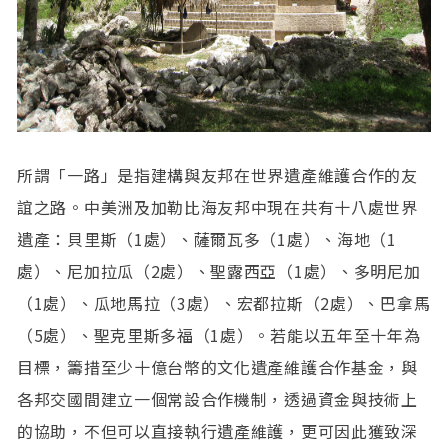
所謂「一路」是指建構與友邦在世界遺產維護合作的友
誼之路。中美洲及加勒比海友邦中現在共有十八處世界
遺產：貝里斯（1處）、薩爾瓦多（1處）、海地（1
處）、尼加拉瓜（2處）、聖露西亞（1處）、多明尼加
（1處）、瓜地馬拉（3處）、宏都拉斯（2處）、巴拿馬
（5處）、聖克里斯多福（1處）。若能以五年至十年為
目標，籌措至少十億台幣的文化遺產維護合作基金，與
各邦交國間建立一個常設合作機制，透過資金與技術上
的協助，不但可以直接執行遺產維護，更可因此獲致深