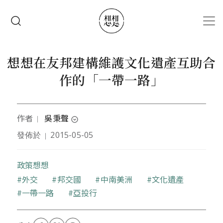
移至主內容
搜尋
想想在友邦建構維護文化遺產互助合
作的「一帶一路」
作者
吳秉聲
｜
expand_circle_down
發佈於
2015-05-05
｜
作者為國立成功大學建築學系副教授，曾參與世界遺
產瓜地馬拉「安地瓜古城文化遺產維護計畫」（2007-
2009）
政策想想
關鍵字
外交
邦交國
中南美洲
文化遺產
一帶一路
亞投行