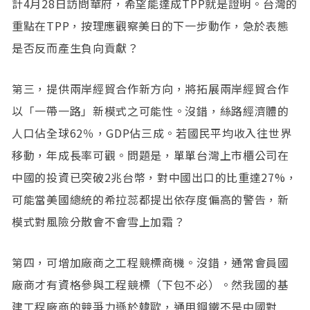
計4月28日訪問華府，希望能達成TPP就是證明。台灣的
重點在TPP，按理應觀察美日的下一步動作，急於表態
是否反而產生負向貢獻？
第三，提供兩岸經貿合作新方向，將拓展兩岸經貿合作
以「一帶一路」新模式之可能性。沒錯，絲路經濟體的
人口佔全球62％，GDP佔三成。若國民平均收入往世界
移動，年成長率可觀。問題是，單單台灣上市櫃公司在
中國的投資已突破2兆台幣，對中國出口的比重達27%，
可能當美國總統的希拉蕊都提出依存度偏高的警告，新
模式對風險分散會不會雪上加霜？
第四，可增加廠商之工程競標商機。沒錯，通常會員國
廠商才有資格參與工程競標（下包不必）。然我國的基
建工程廠商的競爭力遜於韓歐，通用鋼鐵不是中國對