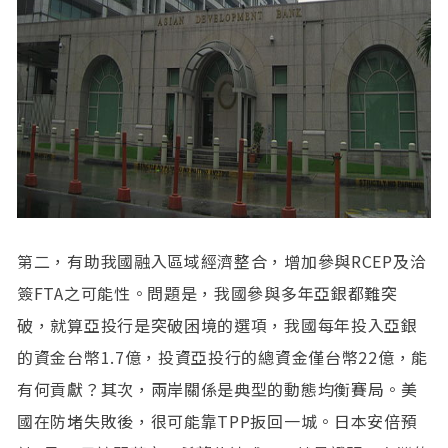
第二，有助我國融入區域經濟整合，增加參與RCEP及洽
簽FTA之可能性。問題是，我國參與多年亞銀都難突
破，就算亞投行是突破困境的選項，我國每年投入亞銀
的資金台幣1.7億，投資亞投行的總資金僅台幣22億，能
有何貢獻？其次，兩岸關係是典型的動態均衡賽局。美
國在防堵失敗後，很可能靠TPP扳回一城。日本安倍預