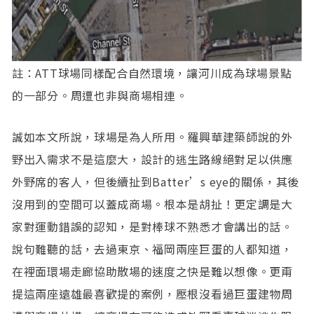
註：ATT球場同樣配合自然環境，讓河川成為球場景點
的一部分。周遭也非與商場相連。
誠如本文所說，球場是為人所用。羅興華建築師說的外
野出入需求不是這麼大，設計的逃生路線絕對足以供應
外野席的客人，但後續扯到Batter’s eye的關係，其後
沒用到的空間可以蓋成商場。根本是胡扯！更定調是大
家對運動錯誤的認知，是對棒球不熟悉才會講出的話。
說句難聽的話，去過東京、福岡兩座巨蛋的人都知道，
在裡面環場走廊協助散場的速度之快是難以想像。更甭
提這兩座遠雄最喜歡提的案例，壓根沒看過巨蛋建物周