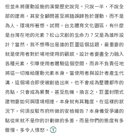
但並未將運動設施的演變歷史說完。只說一半，不說全
部的建商，其安全顧問甚至將錯誤歸咎於運動，而不是
為人、環境所著想。試問，台北體育文化園區，有什麼
是台灣在地的元素？松山文創的生命力？又是為誰所設
計？當然，我不想帶出是誰的巨蛋這個話題，最重要的
就是使用者對於場地使用的觀感。設計者要盡全力融入
各種元素，引導使用者體驗這個空間，而非不負責任地
將這一切推給運動元素本身。當使用者與設計者產生代
溝，這個場合即使被創造出來，也不會成為整體都市的
亮點，只會成為累贅，甚至危機。換言之，巨蛋封閉式
建物要如何與環境相連，本身就有其難度。在這樣的狀
況下，何須反駁市府所做的安檢報告？本身備受爭議的
點從來就不是你的計劃做的多差，而是你們的態度有多
傲慢，多令人憤怒。