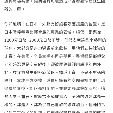
遭與商場共構，讓商場有可能造成外野看臺球迷逃生阻
礙的一環。
你知道嗎！在日本，外野有留設客隊應援席的位置，是
日本職棒每場比賽會最先賣完的區域。縱使一張票從
1200元日幣~2000元日幣不等，但代表著這些來參與的
球迷，大部分是舟車勞頓前來欣賞一場他們支持球隊的
比賽；在美國，全員主場不再是夢想，整場都是鄉親父
老的盛況更是空前絕後。卻被羅建築師用膚淺的內外
野、攻守方發生的區域帶過。棒球比賽，不是不對稱的
設計。當攻守方交換，球員所擁有的空間是相同的；球
迷有的喜悅、期盼是相同的。並非如羅建築師所說，這
些人就不重要，就應當不須被擔心。全場的球迷都是一
樣的，都是人，都為了自己喜歡的球隊加油，但他們卻
受到二等公民的對待。在無法保證其安全、舒適的前提