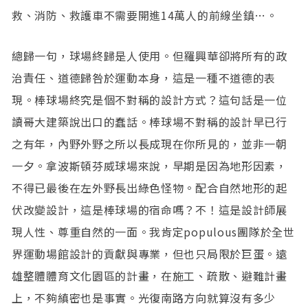
救、消防、救護車不需要開進14萬人的前線坐鎮…。
總歸一句，球場終歸是人使用。但羅興華卻將所有的政
治責任、道德歸咎於運動本身，這是一種不道德的表
現。棒球場終究是個不對稱的設計方式？這句話是一位
讀哥大建築說出口的蠢話。棒球場不對稱的設計早已行
之有年，內野外野之所以長成現在你所見的，並非一朝
一夕。拿波斯頓芬威球場來說，早期是因為地形因素，
不得已最後在左外野長出綠色怪物。配合自然地形的起
伏改變設計，這是棒球場的宿命嗎？不！這是設計師展
現人性、尊重自然的一面。我肯定populous團隊於全世
界運動場館設計的貢獻與專業，但也只局限於巨蛋。遠
雄整體體育文化園區的計畫，在施工、疏散、避難計畫
上，不夠縝密也是事實。光復南路方向就算沒有多少