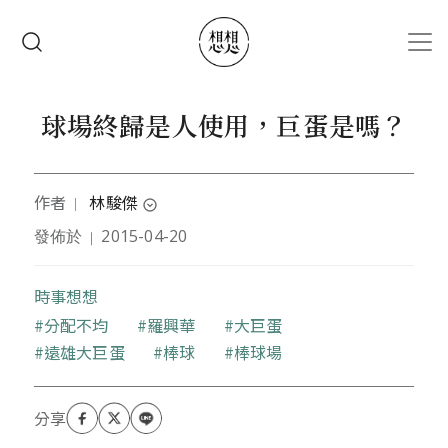
移至主內容
搜尋
球場終歸是人使用，巨蛋是嗎？
作者
林駿傑
｜
expand_circle_down
發佈於
2015-04-20
｜
台灣大學建築與城鄉研究所碩士生。長期關注運動與
都市的議題。因喜愛棒球多次旅行他國，被同儕戲稱
為「生命的棒球旅人」。
時事想想
關鍵字
分配不均
羅興華
大巨蛋
遠雄大巨蛋
棒球
棒球場