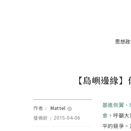
移至主內容
主選單
思想政
【島嶼邊緣】
基進側翼、
作者
Mattel
｜
expand_circle_down
會
，呼籲大
發佈於
2015-04-06
｜
留學澳洲的歷史與政治學
平的競爭。
博士。做過不少莫名其妙