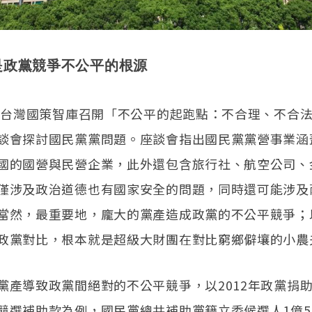
是政黨競爭不公平的根源
，新台灣國策智庫召開「不公平的起跑點：不合理、不合
談會探討國民黨黨問題。座談會指出國民黨黨營事業涵
國的國營與民營企業，此外還包含旅行社、航空公司、
僅涉及政治道德也有國家安全的問題，同時還可能涉及
當然，最重要地，龐大的黨產造成政黨的不公平競爭；
政黨對比，根本就是超級大財團在對比窮鄉僻壤的小農
黨產導致政黨間絕對的不公平競爭，以2012年政黨捐
競選補助款為例，國民黨總共補助黨籍立委候選人1億56