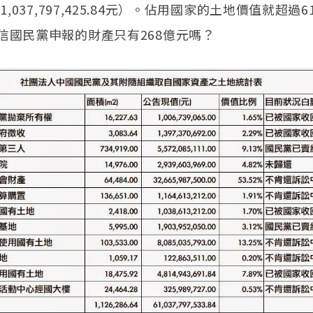
61,037,797,425.84元）。佔用國家的土地價值就超過
信國民黨申報的財產只有268億元嗎？