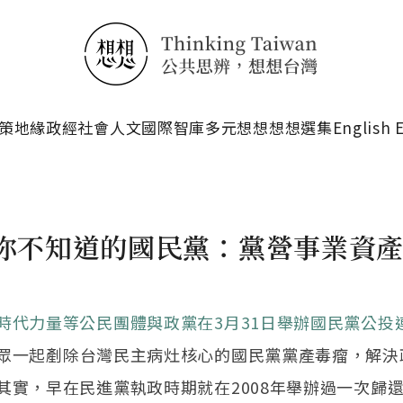
搜尋
策
地緣政經
社會人文
國際智庫
多元想想
想想選集
English 
你不知道的國民黨：黨營事業資產高
時代力量等公民團體與政黨在3月31日舉辦國民黨公投
眾一起剷除台灣民主病灶核心的國民黨黨產毒瘤，解決
其實，早在民進黨執政時期就在2008年舉辦過一次歸