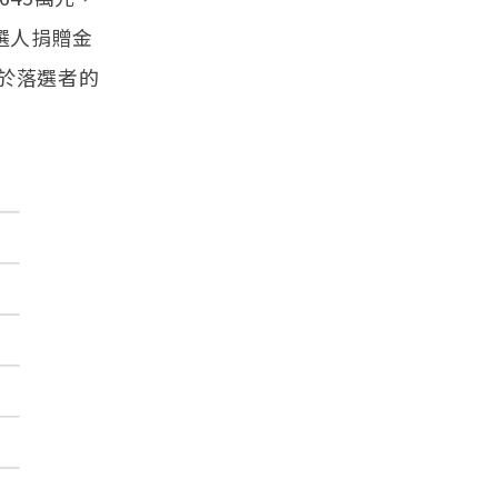
選人捐贈金
於落選者的