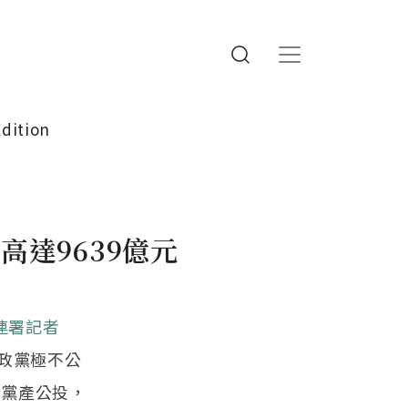
Edition
達9639億元
連署記者
政黨極不公
還黨產公投，