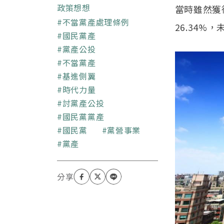
的工作，體驗過一些不可
政策想想
當時雖然獲得
思議的事件，經歷過很多
關鍵字
不當黨產處理條例
26.34%
科學經驗不會承認的故
國民黨產
事；因為這些都太神奇
黨產公投
了，反正列出來大家也不
會相信。
不當黨產
基進側翼
時代力量
討黨產公投
國民黨黨產
國民黨
黨營事業
黨產