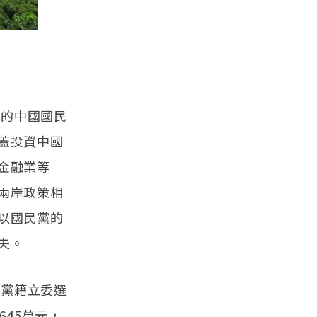
法的中國國民
蓋投資中國
金融業等
兩岸政策相
以國民黨的
夫。
助黨籍立委選
45萬元，