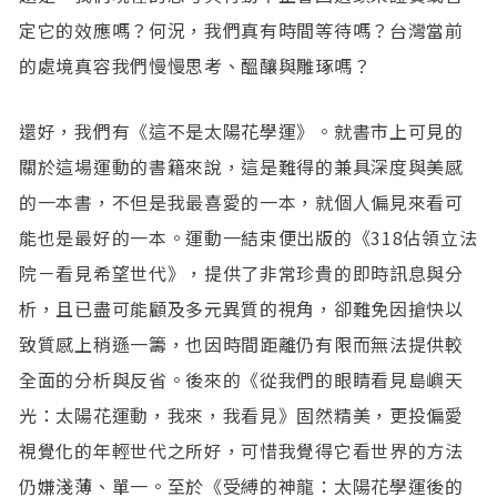
定它的效應嗎？何況，我們真有時間等待嗎？台灣當前
的處境真容我們慢慢思考、醞釀與雕琢嗎？
還好，我們有《這不是太陽花學運》。就書市上可見的
關於這場運動的書籍來說，這是難得的兼具深度與美感
的一本書，不但是我最喜愛的一本，就個人偏見來看可
能也是最好的一本。運動一結束便出版的《318佔領立法
院－看見希望世代》，提供了非常珍貴的即時訊息與分
析，且已盡可能顧及多元異質的視角，卻難免因搶快以
致質感上稍遜一籌，也因時間距離仍有限而無法提供較
全面的分析與反省。後來的《從我們的眼睛看見島嶼天
光：太陽花運動，我來，我看見》固然精美，更投偏愛
視覺化的年輕世代之所好，可惜我覺得它看世界的方法
仍嫌淺薄、單一。至於《受縛的神龍：太陽花學運後的