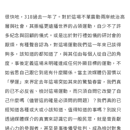
很快地，318過去一年了。對於這場不單震動兩岸統治高
層與社會，其振幅更遠播世界的占領運動，自少不了許
多紀念與回顧的儀式。或是出於對行禮如儀的研討會的
厭煩，有種聲音認為，對這場運動我們這一年來已談得
夠多，該知道的都知道了，與其任由每個人從自己的角
度，事後定義這場未明確達成任何外顯目標的運動，不
如省思自己跟它到底有什麼關係。當主流媒體仍習慣以
「學運」來界定去年這場突如其來的驚蟄春雷，我們真
的已不必反省、檢討這場運動，而只須自問它改變了自
己什麼嗎（儘管這的確是必須問的問題）？我們真的已
經知道各種或大或小該知道、值得知道的事嗎？別說只
透過媒體媒介的真實來認識它的一般民眾，就是曾貢獻
過心力的參與者，甚至是事後備受批判、成為檢討對象