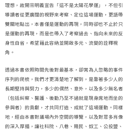
理想，故開宗明義宣告「這不是太陽花學運」，不但引
導讀者從更廣闊的視野來考察、定位這場運動，更語帶
雙關地點出，本書僅是運動的再現，同時卻也不止於只
是運動的再現，而是也帶入了考察過去、指向未來的反
身性自省，希望藉此容納並開啟多元、流變的詮釋視
角。
透過本書依照時間先後對最基本，卻常為人忽略的事件
序列的爬梳，我們才更清楚地了解到，是靠著多少人的
長期堅持與努力，多少的偶然、意外，以及多少無名者
（包括糾察、醫護、後勤乃至不過就是現身席地而坐的
參與者）的貢獻，才共同打造、成就了這場運動。同樣
地，經由本書對議場內外空間的導覽，以及對眾多肖像
的深入厚描，讓社科院、八巷、賤民、奴工、公投盟、