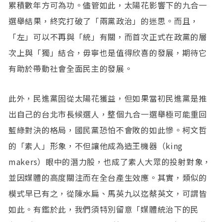
累積數年方可為功。儘管如此，太陽花影響下的九合一
選舉結果，終究打破了「兩黨政治」的迷思。而且，
「左」可以不再與「統」有關，而首次正式在政黨的層
次上與「獨」結合，毋寧也是值得欣喜的發展，期待它
有助於帶動社會全面民主的發展。
此外，民進黨固從太陽花獲益，但如果當初民進黨是推
出自己的台北市長候選人，整個九合一選舉極可能重回
藍綠對決的格局，國民黨恐怕不會敗的如此慘。柯文哲
的「素人」形象，不但讓他成為造王機器（king
makers）眼中的潛力股，也成了素人大眾的投射對象，
並因媒體的高度關注而在全台產生效應。其實，類似的
模式早已有之，從陳水扁、馬英九以迄蔡英文，可謂皆
如此。有鑑於此，我們須特別留意「媒體統治下的民