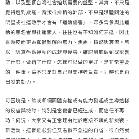
動，以及整個台灣社會迫切需要的盤整。其實，不只是
覺得遭到欺瞞、背叛或排擠的幹部，不只是媒體關注的
明星或社運熟手才會有「運動傷害」，眾多曾參與此運
動的無名者與社運素人，往往也有不知如何表達，因此
有時反而更為抑鬱難解的無力、焦慮、憤怒與哀傷。所
以，認真盤點運動的成就與後果，確認到底做到或影響
了什麼，做錯了什麼，怎樣可以做的更好，是非常重要
的一件事。這不只是對自己與支持者負責，同時也是再
出發的動力。
可困境是，誰或哪個團體有權或有能力發起或主導這樣
的反省與檢討，特別是當傷害已經造成，而信任不再
時？何況，大家又有正當理由忙於應接不暇的新挑戰、
新活動，這個雖必要但又看似不急迫的自省，很自然就