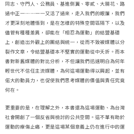
同志、守門人、公務員、基進側翼、零貳、大腸花、路
過中正一……一一又活了過來，走入我們的眼簾，我們
才更深刻地體悟到，是在怎樣的特殊空間區隔下，以及
儘管有種種差異，卻能在「相忍為運動」的結盟基礎
上，創造出外觀上的團結與統一，從而不致被媒體以分
裂作文章，令結盟基礎本不堅實的運動從中夭折。而本
書對新舊媒體的對比分析，不但讓我們迅速明白為何年
輕世代不信任主流媒體，為何這場運動得以興起，並有
偌大的動員力，也促使我們思考媒體的價值與責任究竟
何在。
更重要的是，在理解之外，本書還為這場運動、為台灣
社會開創了一個反省與檢討的公共空間。這不單有助於
運動的療傷止痛，更是這場某個意義上仍在進行中的運