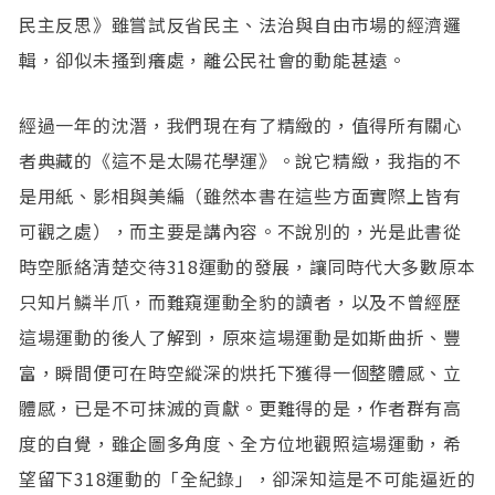
民主反思》雖嘗試反省民主、法治與自由市場的經濟邏
輯，卻似未搔到癢處，離公民社會的動能甚遠。
經過一年的沈潛，我們現在有了精緻的，值得所有關心
者典藏的《這不是太陽花學運》。說它精緻，我指的不
是用紙、影相與美編（雖然本書在這些方面實際上皆有
可觀之處），而主要是講內容。不說別的，光是此書從
時空脈絡清楚交待318運動的發展，讓同時代大多數原本
只知片鱗半爪，而難窺運動全豹的讀者，以及不曾經歷
這場運動的後人了解到，原來這場運動是如斯曲折、豐
富，瞬間便可在時空縱深的烘托下獲得一個整體感、立
體感，已是不可抹滅的貢獻。更難得的是，作者群有高
度的自覺，雖企圖多角度、全方位地觀照這場運動，希
望留下318運動的「全紀錄」，卻深知這是不可能逼近的