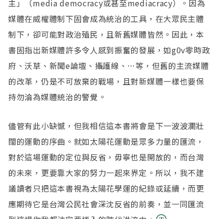
主」（media democracy或甚至mediacracy）。因為
媒體在威權體制下固會成為統治的工具，在大眾民主體
制下，卻可能對政治殖民，且新舊媒體皆然。因此，本
書固指出新媒體許多令人感到振奮的發展，如g0v零時政
府、沃草、新聞e論壇、攝護線、…等，但舊的主流媒體
的改革，仍是不可放棄的戰場，且對新媒體一樣也要保
持勿淪為媒體統治的警覺。
儘管有此小缺憾，但我相信這本書將會是下一波波瀾壯
闊的運動的序曲。就如太陽花運動是眾多力量的匯流，
對於這場運動的定位與反省，毋寧也是開放的，而台灣
的未來，更要靠大家的努力一起來界定。所以，我不建
議讀者只把這本書視為太陽花學運的紀錄或延續，而更
應期待它是台灣公民社會深沈反省的前奏，並一同匯流