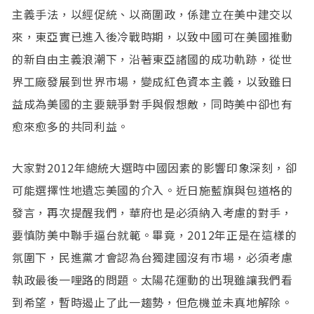
主義手法，以經促統、以商圍政，係建立在美中建交以
來，東亞實已進入後冷戰時期，以致中國可在美國推動
的新自由主義浪潮下，沿著東亞諸國的成功軌跡，從世
界工廠發展到世界市場，變成紅色資本主義，以致雖日
益成為美國的主要競爭對手與假想敵，同時美中卻也有
愈來愈多的共同利益。
大家對2012年總統大選時中國因素的影響印象深刻，卻
可能選擇性地遺忘美國的介入。近日施藍旗與包道格的
發言，再次提醒我們，華府也是必須納入考慮的對手，
要慎防美中聯手逼台就範。畢竟，2012年正是在這樣的
氛圍下，民進黨才會認為台獨建國沒有市場，必須考慮
執政最後一哩路的問題。太陽花運動的出現雖讓我們看
到希望，暫時遏止了此一趨勢，但危機並未真地解除。