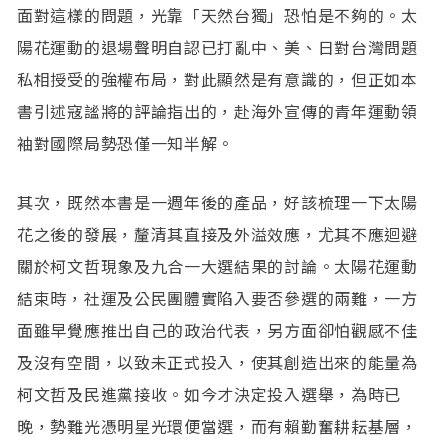
面對這樣的問題，光靠「天然台獨」恐怕是不夠的。太
陽花運動的退場聲明自認已打亂中、美、日對台灣問題
私相授受的強權布局，對此顯然是有意識的，但正如本
書引述寇謐將的評論指出的，赴海外宣傳的青年運動領
袖對國際局勢恐僅一知半解。
其次，既然本書是一週年後的產品，好該梳理一下太陽
花之後的發展，釐清其直接及外溢效應，尤其不應迴避
關於柯文哲現象及九合一大選結果的討論。太陽花運動
結束時，社運及公民團體實陷入要否參選的兩難，一方
面雖早覺應推出自己的政治代表，另方面卻怕觀感不佳
及沒有空間，以致未正式投入，使其創造出來的能量為
柯文哲及民進黨接收。如今才決定投入選舉，為時已
晚，勢難光憑明星光環便當選，而有賴勤奮耕耘基層，