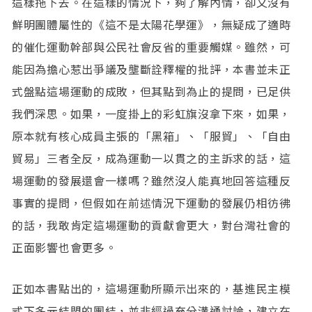
這樣拖下去。在這樣的情況下，夠了解內情，卻又沒有
鮮明團體屬性的《這不是太陽花學運》，無疑成了適時
的催化運動幹部與公民社會反省的重要觸媒。雖然，可
能因為擔心惹出爭議及壟斷詮釋權的批評，本書並未正
式盤點這場運動的成敗，但其點到為止的提問，已足供
我們深思。如果，一度掛上的彩虹旗沒拿下來，如果，
原本就有核心成員主張的「黑箱」、「服貿」、「自由
貿易」三者全反，成為運動一以貫之的主訴求的話，這
場運動的發展還會一樣嗎？雖然沒人能真地回答這種反
事實的提問，但假如在前述情況下運動的發展仍相彷彿
的話，我敢肯定這場運動的貢獻會更大，對台灣社會的
正面影響也會更多。
正如本書點出的，這場運動所顯示出來的，基進民主模
式下多元結盟的團結，並非經過充分溝通討論，建立在