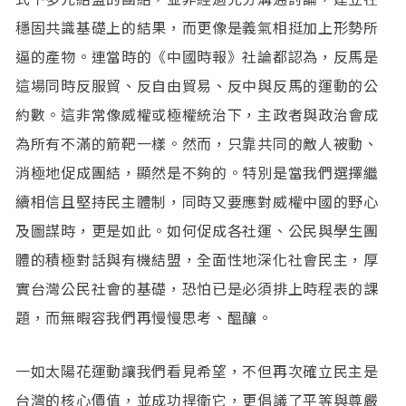
穩固共識基礎上的結果，而更像是義氣相挺加上形勢所
逼的產物。連當時的《中國時報》社論都認為，反馬是
這場同時反服貿、反自由貿易、反中與反馬的運動的公
約數。這非常像威權或極權統治下，主政者與政治會成
為所有不滿的箭靶一樣。然而，只靠共同的敵人被動、
消極地促成團結，顯然是不夠的。特別是當我們選擇繼
續相信且堅持民主體制，同時又要應對威權中國的野心
及圖謀時，更是如此。如何促成各社運、公民與學生團
體的積極對話與有機結盟，全面性地深化社會民主，厚
實台灣公民社會的基礎，恐怕已是必須排上時程表的課
題，而無暇容我們再慢慢思考、醞釀。
一如太陽花運動讓我們看見希望，不但再次確立民主是
台灣的核心價值，並成功捍衛它，更倡議了平等與尊嚴