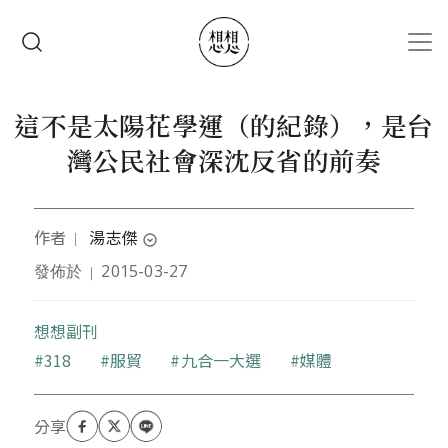
移至主內容
搜尋
這不是太陽花學運（的紀錄），是台
灣公民社會深沈反省的前奏
作者
湯志傑
｜
expand_circle_down
發佈於
2015-03-27
｜
中央研究院社會所副研究員
想想副刊
關鍵字
318
服貿
九合一大選
媒體