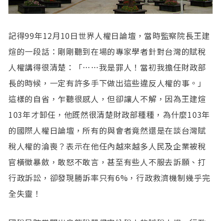
記得99年12月10日世界人權日論壇，當時監察院長王建
煊的一段話：剛剛聽到在場的專家學者針對台灣的賦稅
人權講得很清楚：「……我是罪人！當初我擔任財政部
長的時候，一定有許多手下做出這些違反人權的事。」
這樣的自省，乍聽很感人，但卻讓人不解，因為王建煊
103年才卸任，他既然很清楚財政部種種，為什麼103年
的國際人權日論壇，所有的與會者竟然還是在談台灣賦
稅人權的淪喪？表示在他任內越來越多人民及企業被稅
官橫徵暴斂，敢怒不敢言，甚至有些人不服去訴願、打
行政訴訟，卻發現勝訴率只有6%，行政救濟機制幾乎完
全失靈！