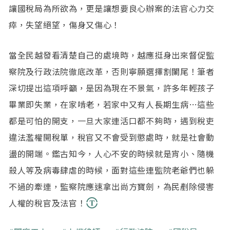
讓國稅局為所欲為，更是讓想要良心辦案的法官心力交
瘁，失望絕望，傷身又傷心！
當全民越發看清楚自己的處境時，越應挺身出來督促監
察院及行政法院徹底改革，否則寧願選擇割闌尾！筆者
深切提出這項呼籲，是因為現在不景氣，許多年輕孩子
畢業即失業，在家啃老，若家中又有人長期生病…這些
都是可怕的開支，一旦大家連活口都不夠時，遇到稅吏
違法濫權開稅單，稅官又不會受到懲處時，就是社會動
盪的開端。鑑古知今，人心不安的時候就是宵小、隨機
殺人等及病毒肆虐的時候，面對這些連監院老爺們也躲
不過的牽連，監察院應速拿出尚方寶劍，為民剷除侵害
人權的稅官及法官！