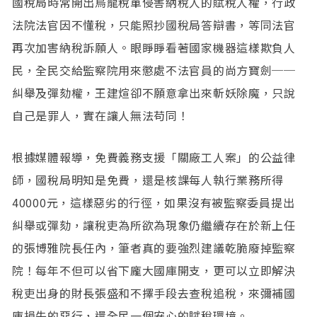
國稅局時常開出烏龍稅單侵害納稅人的賦稅人權，行政
法院法官因不懂稅，只能照抄國稅局答辯書，等同法官
再次加害納稅訴願人。眼睜睜看著國家機器這樣欺負人
民，全民交給監察院用來懲處不法官員的尚方寶劍──
糾舉及彈劾權，王建煊卻不願意拿出來斬妖除魔，只說
自己是罪人，實在讓人無法苟同！
根據媒體報導，免費義務支援「關廠工人案」的公益律
師，國稅局明知是免費，還是核課每人執行業務所得
40000元，這樣惡劣的行徑，如果沒有被監察委員提出
糾舉或彈劾，讓稅吏為所欲為現象仍繼續存在於新上任
的張博雅院長任內，筆者真的要強烈建議乾脆廢掉監察
院！每年不但可以省下龐大國庫開支，更可以立即解決
稅吏出身的財長張盛和不擇手段去查稅追稅，來彌補國
庫損失的惡行，還全民一個安心的賦稅環境。