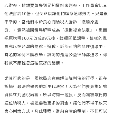
心辦案，雖然要蒐集到足夠資料來判案，工作量會比其
他法官高10倍，但使命感讓他們願意這樣努力。只是很
不幸的，當他們本於良心判納稅人勝訴「撤銷原處
分」，竟然被國稅局解釋成為「撤銷複查決定」，進而
把原稅額100元改成99元後，繼續開單課稅，這樣的亂
象充斥在台灣的納稅、追稅、訴訟可怕的惡性循環中，
有名的案例不勝枚舉，諷刺的是連公益律師都遭殃，你
我就不應輕忽這種荒謬的結構。
尤其可悲的是，國稅局恣意曲解法院判決的行徑，正在
折損行政法院優秀的新生代法官！因為他們要蒐集足夠
資料來判國稅局輸，所以時間一拉長，反而讓被欺負的
這位納稅人，被迫要繳更多的罰金，讓他們不得不放棄
良心判案方式。凡此種種，當前台灣的稅制，不但可以