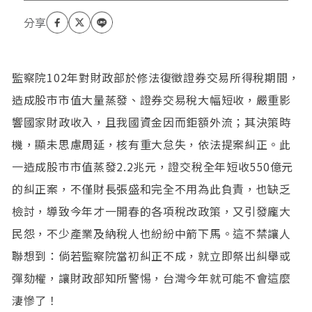
監察院102年對財政部於修法復徵證券交易所得稅期間，
造成股市市值大量蒸發、證券交易稅大幅短收，嚴重影
響國家財政收入，且我國資金因而鉅額外流；其決策時
機，顯未思慮周延，核有重大怠失，依法提案糾正。此
一造成股市市值蒸發2.2兆元，證交稅全年短收550億元
的糾正案，不僅財長張盛和完全不用為此負責，也缺乏
檢討，導致今年才一開春的各項稅改政策，又引發龐大
民怨，不少產業及納稅人也紛紛中箭下馬。這不禁讓人
聯想到：倘若監察院當初糾正不成，就立即祭出糾舉或
彈劾權，讓財政部知所警惕，台灣今年就可能不會這麼
淒慘了！