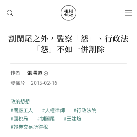
移至主內容
搜尋
割闌尾之外，監察「怨」、行政法
「怨」不如一併割除
作者
張濡道
｜
expand_circle_down
發佈於
2015-02-16
｜
作者為前經建會研究員
政策想想
關鍵字
關廠工人
人權律師
行政法院
國稅局
割闌尾
王建煊
證券交易所得稅