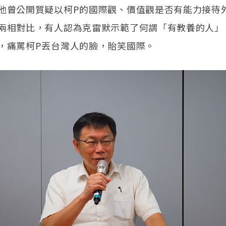
他曾公開質疑以柯P的國際觀、價值觀是否有能力接待
兩相對比，有人認為克雷默示範了何謂「有教養的人」
，痛罵柯P丟台灣人的臉，貽笑國際。