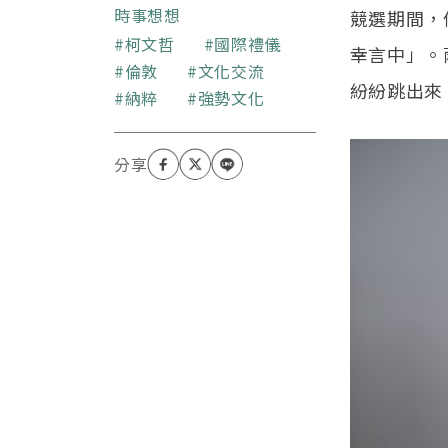
時事想想
競選期間，
關鍵字
柯文哲
國際禮儀
幸言中」。
倫敦
文化交流
紛紛跳出來
納粹
強勢文化