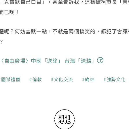
「克雷默自己白目」，甚至告訴我，這樣被柯市長「羞
而已啊！
體呢？何妨幽默一點，不就是兩個搞笑的，都犯了會讓
？
〈自由廣場〉中國「送終」 台灣「送精」
國際禮儀
倫敦
文化交流
納粹
強勢文化