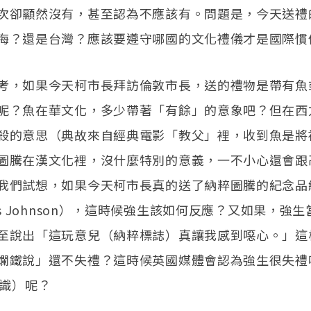
次卻顯然沒有，甚至認為不應該有。問題是，今天送禮
海？還是台灣？應該要遵守哪國的文化禮儀才是國際慣
考，如果今天柯市長拜訪倫敦市長，送的禮物是帶有魚
呢？魚在華文化，多少帶著「有餘」的意象吧？但在西
殺的意思（典故來自經典電影「教父」裡，收到魚是將
圖騰在漢文化裡，沒什麼特別的意義，一不小心還會跟
我們試想，如果今天柯市長真的送了納粹圖騰的紀念品
is Johnson），這時候強生該如何反應？又如果，強
至說出「這玩意兒（納粹標誌）真讓我感到噁心。」這
爛鐵說」還不失禮？這時候英國媒體會認為強生很失禮
膽識）呢？