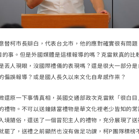
意替柯市長辯白，代表台北市，他的應對確實很有問題
目的事。但是外國媒體是這樣報導的嗎？克雷默真的比
是丟人現眼，沒國際禮儀的表現嗎？還是很大一部分是
的偏誤報導？或是國人長久以來文化自卑感作祟？
微還原一下事情真相，英國交通部政次克雷默「很白目
的禮物。不可以送鐘錶當禮物是華文化裡老少皆知的常
入境隨俗，還送了一個冒犯主人的禮物，充分展現了送
就罷了，送禮之前顯然也沒有做足功課，柯P團隊標榜