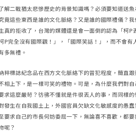
了解二戰猶太悲慘歷史的背景知識嗎？必須要知道送魚
究竟這些東西是誰的文化脈絡？又是誰的國際禮儀？我
生真的拒收了，台灣的媒體還是會一面倒的認為「柯P
柯P完全沒有國際觀！」，「國際笑話！」，而不會有
有多無禮。
納粹標誌紀念品在西方文化脈絡下的冒犯程度，簡直跟
不相上下，是一樣可笑的禮物。可是，為什麼我們對自
要求這麼嚴苛？彷彿不懂就是件很丟人的事，而同樣的
對發生在自我國土上，外國官員欠缺文化敏感度的愚蠢
至要求自己的市長何妨委屈一下，無論喜不喜歡，都要
物呢？