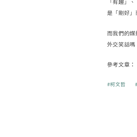
「有趣」、
是「剛好」
而我們的媒
外交笑話嗎
參考文章：
關鍵字
柯文哲