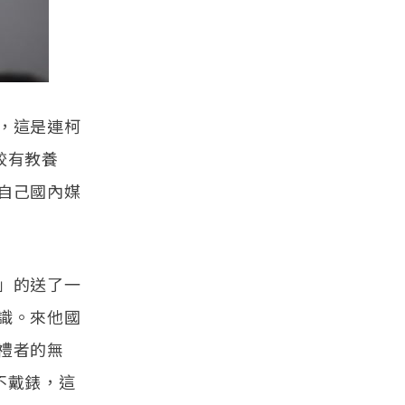
，這是連柯
較有教養
自己國內媒
」的送了一
識。來他國
禮者的無
不戴錶，這