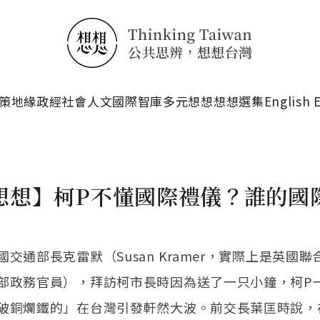
搜尋
策
地緣政經
社會人文
國際智庫
多元想想
想想選集
English 
想想】柯P不懂國際禮儀？誰的國
交通部長克雷默（Susan Kramer，實際上是英國
部政務官員），拜訪柯市長時因為送了一只小鐘，柯P
破銅爛鐵的」在台灣引發軒然大波。前交長葉匡時說，