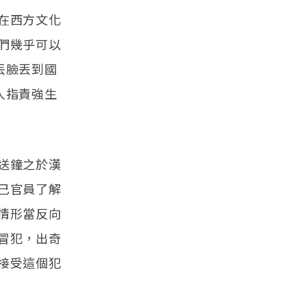
在西方文化
們幾乎可以
丟臉丟到國
人指責強生
送鐘之於漢
己官員了解
情形當反向
冒犯，出奇
接受這個犯