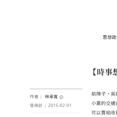
移至主內容
主選單
思想政
【時事
前陣子，英國
作者
林承寬
｜
expand_circle_down
小黨的交通
發佈於
2015-02-01
｜
醫師、哈佛大學博士候選
可以賣給收
人