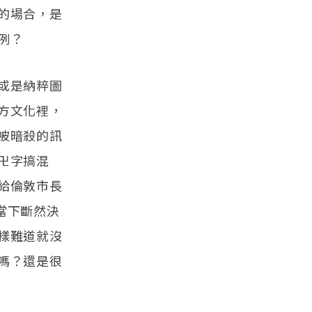
的場合，是
例？
或是納粹圖
方文化裡，
被暗殺的訊
卍字搞混
給倫敦市長
生當下斷然決
樣難道就沒
嗎？還是很