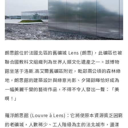
朗思館位於法國北區的舊礦城 Lens (朗思)，此礦區也被
聯合國教科文組織列為世界人類文化遺產之一。該博物
館坐落于洛斯.高艾爾舊礦區附近，毗鄰兩公頃的森林綠
地，朗思館的建築設計與綠意光影、夕陽餘暉恰好成為
一幅美麗千變的藝術作品，不得不令人發出一聲：「美
啊！」
羅浮朗思館 (Louvre à Lens)：它將使原本資源貧乏困窮
的老礦城，人數稀少、工人階級為主的法北城市，盪漾