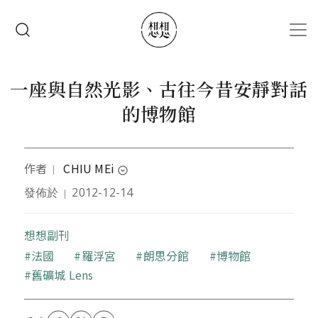
移至主內容
搜尋
一座與自然光影、古往今昔安靜對話
的博物館
作者
CHIU MEi
｜
expand_circle_down
發佈於
2012-12-14
｜
旅居法國，思念台灣，靈魂遊走的異鄉人。
曾任文教基金會的文宣秘書、策展人、也做過廣播電
想想副刊
台主持人、電影翻譯、文字記者。
關鍵字
法國
羅浮宮
朗思分館
博物館
舊礦城 Lens
熱愛攝影旅行，一不小心做了空服員幾年。
目前居住波堤葉，擔任法國教育部專案師資，商管大