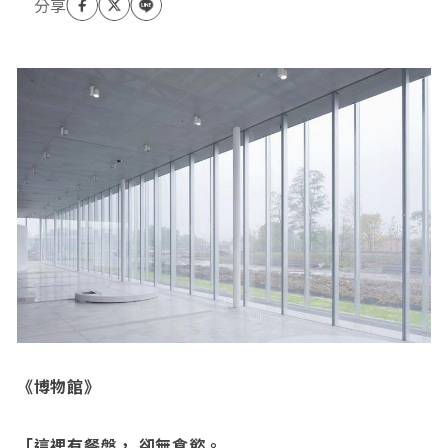
學研究所的講師數年；
嗜小說，嗑電影，鍾愛寫作、甜點製作。
想望有一日，在異鄉回故鄉，開一家手作的甜點店，
繼續寫作，素樸過日子。
《博物館》
「這裡有餐盤， 卻無食慾。