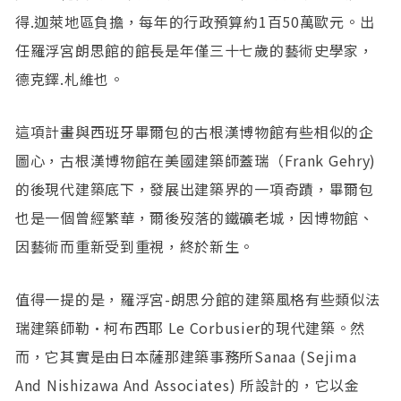
得.迦萊地區負擔，每年的行政預算約1百50萬歐元。出
任羅浮宮朗思館的館長是年僅三十七歲的藝術史學家，
德克鐸.札維也。
這項計畫與西班牙畢爾包的古根漢博物館有些相似的企
圖心，古根漢博物館在美國建築師蓋瑞（Frank Gehry)
的後現代建築底下，發展出建築界的一項奇蹟，畢爾包
也是一個曾經繁華，爾後歿落的鐵礦老城，因博物館、
因藝術而重新受到重視，終於新生。
值得一提的是，羅浮宮-朗思分館的建築風格有些類似法
瑞建築師勒·柯布西耶 Le Corbusier的現代建築。然
而，它其實是由日本薩那建築事務所Sanaa (Sejima
And Nishizawa And Associates) 所設計的，它以金