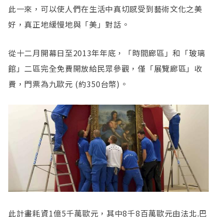
此一來，可以使人們在生活中真切感受到藝術文化之美
好，真正地緩慢地與「美」對話。
從十二月開幕日至2013年年底，「時間廊區」和「玻璃
館」二區完全免費開放給民眾參觀，僅「展覽廊區」收
費，門票為九歐元 (約350台幣)。
此計畫耗資1億5千萬歐元，其中8千8百萬歐元由法北.巴