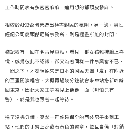
工作時間表有多密密麻麻，連用想的都頭皮發麻。
相較於AKB企圖營造出極盡親民的氛圍，另一邊，男性
經紀公司龍頭傑尼斯事務所，則是極盡所能的封閉。
猶記我有一回在名古屋車站，看見一群女孩難掩臉上喜
悅，感覺彼此不認識，卻又為著同樣一件事興奮不已，
一問之下，才發現原來是日本的國民天團「嵐」在附近
的巨蛋開演唱會，大概再過幾分鐘就會來車站搭新幹線
回東京，因此大家正等著見上偶像一面（哪怕只有一
瞥），於是我也跟著一起等待。
過了沒幾分鐘，突然一群像是保全的西裝男子來到車
站，他們的手臂上都戴著黃色的臂章，並且自備「封鎖