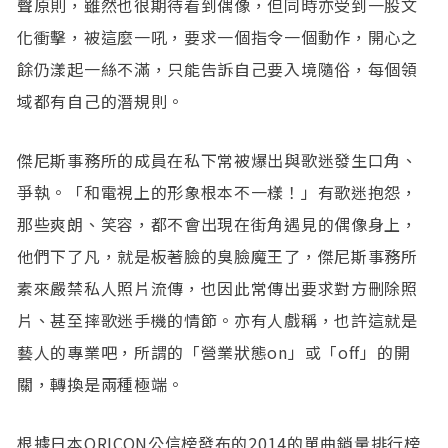
聲原則，雖然也很期待看到偶像，但同時亦受到一股文
化衝擊，被這麼一吼，要求一個指令一個動作，開心之
餘仍漾起一絲不滿，只能告訴自己要入境隨俗，每個領
域都有自己的潛規則。
傑尼斯事務所的成員在私下常被爆出與歌迷發生口角、
爭執。「和電視上的形象根本不一樣！」有歌迷抱怨，
那些爽朗、笑容，都不會出現在街角遇見的偶像身上，
他們下了凡，就是板著臉的臭臉魔王了，傑尼斯事務所
素來嚴禁私人照片流傳，也因此常傳出要求對方刪除照
片、甚至摔歌迷手機的情節。亦有人戲稱，也許這就是
藝人的專業吧，所謂的「營業狀態on」或「off」的開
關，轉換是兩種極端。
根據日本ORICON公信榜發布的2014的單曲銷量排行榜