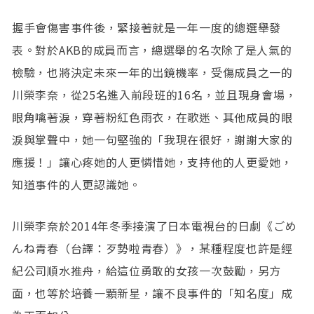
握手會傷害事件後，緊接著就是一年一度的總選舉發
表。對於AKB的成員而言，總選舉的名次除了是人氣的
檢驗，也將決定未來一年的出鏡機率，受傷成員之一的
川榮李奈，從25名進入前段班的16名，並且現身會場，
眼角噙著淚，穿著粉紅色雨衣，在歌迷、其他成員的眼
淚與掌聲中，她一句堅強的「我現在很好，謝謝大家的
應援！」讓心疼她的人更憐惜她，支持他的人更愛她，
知道事件的人更認識她。
川榮李奈於2014年冬季接演了日本電視台的日劇《ごめ
んね青春（台譯：歹勢啦青春）》，某種程度也許是經
紀公司順水推舟，給這位勇敢的女孩一次鼓勵，另方
面，也等於培養一顆新星，讓不良事件的「知名度」成