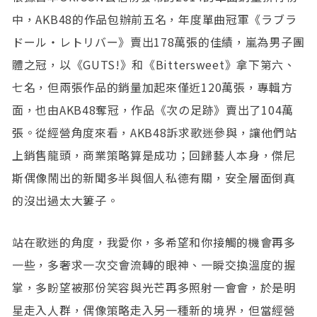
中，AKB48的作品包辦前五名，年度單曲冠軍《ラブラ
ドール・レトリバー》賣出178萬張的佳績，嵐為男子團
體之冠，以《GUTS!》和《Bittersweet》拿下第六、
七名，但兩張作品的銷量加起來僅近120萬張，專輯方
面，也由AKB48奪冠，作品《次の足跡》賣出了104萬
張。從經營角度來看，AKB48訴求歌迷參與，讓他們站
上銷售龍頭，商業策略算是成功；回歸藝人本身，傑尼
斯偶像鬧出的新聞多半與個人私德有關，安全層面倒真
的沒出過太大簍子。
站在歌迷的角度，我愛你，多希望和你接觸的機會再多
一些，多奢求一次交會流轉的眼神、一瞬交換溫度的握
掌，多盼望被那份笑容與光芒再多照射一會會，於是明
星走入人群，偶像策略走入另一種新的境界，但當經營