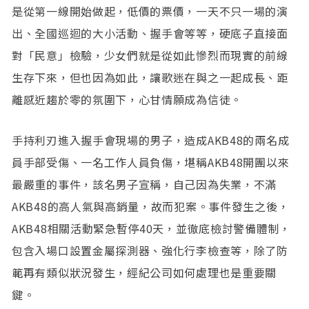
是從第一線開始做起，低價的票價，一天不只一場的演
出、全國巡迴的大小活動、握手會等等，硬底子直接面
對「民意」檢驗，少女們就是從如此慘烈而現實的前線
生存下來，但也因為如此，讓歌迷在與之一起成長、距
離感近趨於零的氛圍下，心甘情願成為信徒。
手持利刃進入握手會現場的男子，造成AKB48的兩名成
員手部受傷、一名工作人員負傷，堪稱AKB48開團以來
最嚴重的事件，該名男子宣稱，自己因為失業，不滿
AKB48的高人氣與高銷量，故而犯案。事件發生之後，
AKB48相關活動緊急暫停40天，並徹底檢討警備體制，
包含入場口設置金屬探測器、強化行李檢查等，除了防
範再有類似狀況發生，經紀公司如何處理也是重要關
鍵。