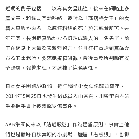
近期的例子包括──以寫真女星出道，後來在網路上多
產文章、和網友互動熱絡，被封為「部落格女王」的女
藝人真鍋かおる，為瘋狂粉絲的死亡預告威脅所苦。去
年年底，長期把真鍋かおる幻想成戀人的一名男子，除
了在網路上大量發表激烈留言，並且狂打電話到真鍋か
おる的事務所，要求她道歉謝罪，最後事務所判斷有安
全疑慮，報警處理，才逮捕了這名男性。
日本女子團體AKB48，近年穩坐少女偶像龍頭寶座，
2014年5月25日也發生過成員入山杏奈、川榮李奈在岩
手縣握手會上被襲擊受傷事件。
AKB集團向來以「貼近歌迷」作為經營原則，事實上他
們也是發跡自秋葉原的小劇場，歷屆「看板娘」，也都