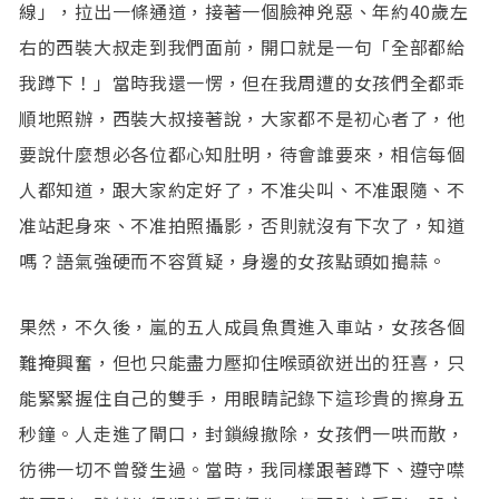
線」，拉出一條通道，接著一個臉神兇惡、年約40歲左
右的西裝大叔走到我們面前，開口就是一句「全部都給
我蹲下！」當時我還一愣，但在我周遭的女孩們全都乖
順地照辦，西裝大叔接著說，大家都不是初心者了，他
要說什麼想必各位都心知肚明，待會誰要來，相信每個
人都知道，跟大家約定好了，不准尖叫、不准跟隨、不
准站起身來、不准拍照攝影，否則就沒有下次了，知道
嗎？語氣強硬而不容質疑，身邊的女孩點頭如搗蒜。
果然，不久後，嵐的五人成員魚貫進入車站，女孩各個
難掩興奮，但也只能盡力壓抑住喉頭欲迸出的狂喜，只
能緊緊握住自己的雙手，用眼睛記錄下這珍貴的擦身五
秒鐘。人走進了閘口，封鎖線撤除，女孩們一哄而散，
彷彿一切不曾發生過。當時，我同樣跟著蹲下、遵守噤