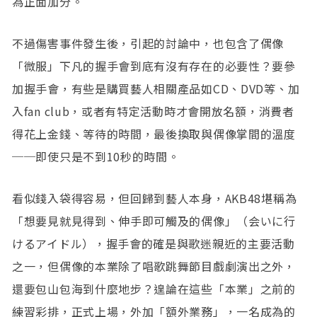
為正面加分。
不過傷害事件發生後，引起的討論中，也包含了偶像
「微服」下凡的握手會到底有沒有存在的必要性？要參
加握手會，有些是購買藝人相關產品如CD、DVD等、加
入fan club，或者有特定活動時才會開放名額，消費者
得花上金錢、等待的時間，最後換取與偶像掌間的溫度
──即使只是不到10秒的時間。
看似錢入袋得容易，但回歸到藝人本身，AKB48堪稱為
「想要見就見得到、伸手即可觸及的偶像」（会いに行
けるアイドル），握手會的確是與歌迷親近的主要活動
之一，但偶像的本業除了唱歌跳舞節目戲劇演出之外，
還要包山包海到什麼地步？遑論在這些「本業」之前的
練習彩排，正式上場，外加「額外業務」，一名成為的