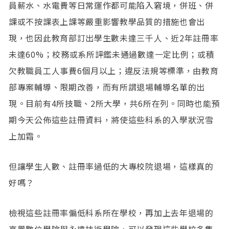
員薪水、水電費等日常運作都可能陷入窘境，併班、併
課或不按課表上課等嚴重影響教學品質的措施也會出
現，也因此教育部訂出學生數未達三千人、近2年註冊率
未達60%；校務或系所評鑑未通過數達一定比例；或積
欠教職員工人事費6個月以上；違反法規等標準，由教育
部專案輔導、限期改善，而有所謂退場輔導名單的出
現。目前有4所技職、2所大學，共6所在列。同時也能預
期今天公佈這些註冊資料，將使這些科系的入學狀況雪
上加霜。
但讓學生人數、註冊率過低的大專校院退場，這樣真的
好嗎？
檢視這些註冊率偏低科系所在學校，再加上去年退場的
高鳳數位學院與永達技術學院，可以發現這些學校多集