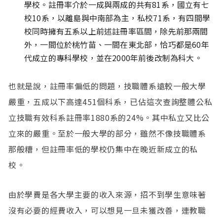
學校。註冊率介於一成與兩成的共有81系，國立有七
校10系，以離島與中南部為主，私校71系，有四間學
校同時擁有五系以上前述註冊率區間，除先前那兩間
外，一間位於桃竹苗、一間在東北部，恰巧都是60年
代成立的專科學校，並在2000年前後改制為科大。
也就是說，註冊率偏低的問題，技職體系遠較一般大學
嚴重，五成以下高達451個科系，已佔這次查詢整體公私
立技職有效科系註冊率1880系的24%。其中私立又比公
立來的嚴重。至於一般大學的部分，雖然不像技職體系
那般糟，但註冊率低的學校仍集中在晚近新成立的私
校。
由於學費是各大學主要的收入來源，招不到學生意味著
沒有必要的經費收入，可以想見一旦未獲改善，連教職