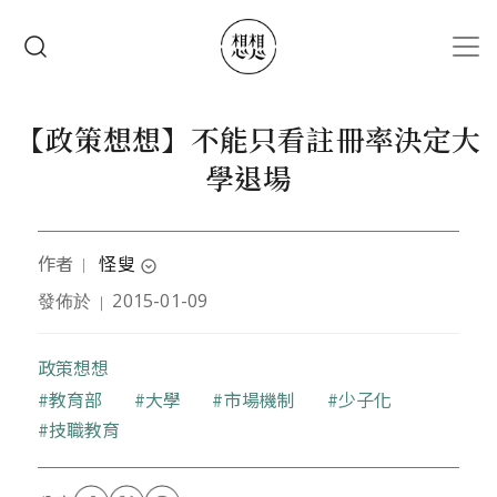
移至主內容
搜尋
【政策想想】不能只看註冊率決定大
學退場
作者
怪叟
｜
expand_circle_down
發佈於
2015-01-09
｜
文字工作者，曾任職於大專校院，對不合理的事有超
乎異常的興趣。
政策想想
關鍵字
教育部
大學
市場機制
少子化
技職教育