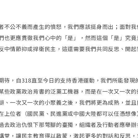
者不公不義而產生的憤怒，我們應該挺身而出；面對我
們也更應貫徹我們心中的「是」，然而這個「是」究竟
反中情節抑或捍衛民主，這還需要我們共同反思、開起
期待，自318直至今日的支持香港運動，我們所能發現
某些政黨政治背書的泛黨工機器，而是在一次又一次的
辯、一次又一次的小聚義之後，我們將更為成熟，並且
在上位者（國民黨、民進黨或中國大陸都可以任憑想像
過去政治仇恨下那彆腳的臺獨，組織者及行動者應舉辦
講堂，讓民主教育得以啟蒙，激起更多的對話和反思，