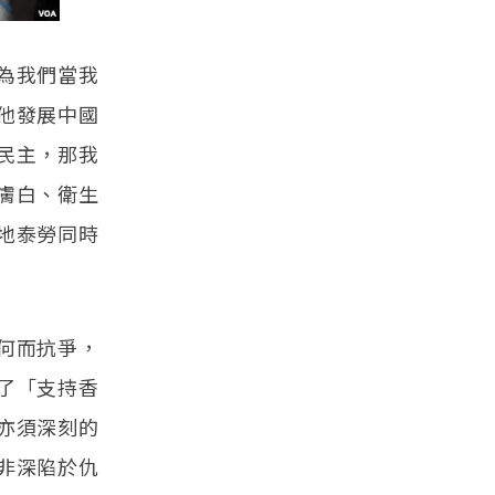
為我們當我
他發展中國
民主，那我
膚白、衛生
地泰勞同時
何而抗爭，
了「支持香
亦須深刻的
非深陷於仇