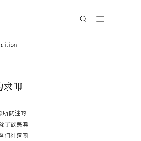
Edition
的求叩
際所關注的
除了歐美澳
各個社運團