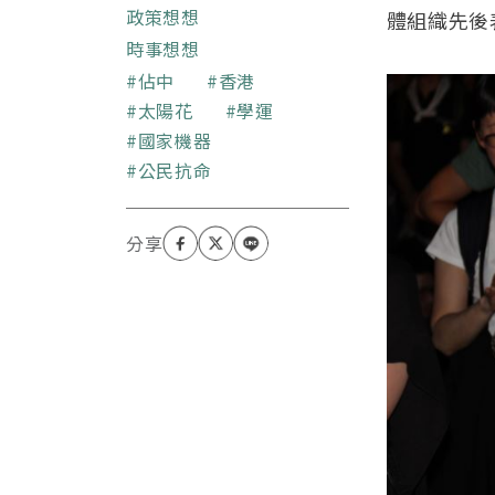
政策想想
體組織先後
時事想想
關鍵字
佔中
香港
太陽花
學運
國家機器
公民抗命