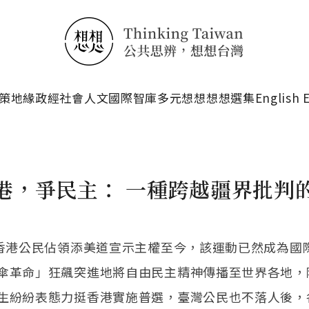
搜尋
策
地緣政經
社會人文
國際智庫
多元想想
想想選集
English 
港，爭民主： 一種跨越疆界批判
日香港公民佔領添美道宣示主權至今，該運動已然成為國
傘革命」狂飆突進地將自由民主精神傳播至世界各地，
生紛紛表態力挺香港實施普選，臺灣公民也不落人後，