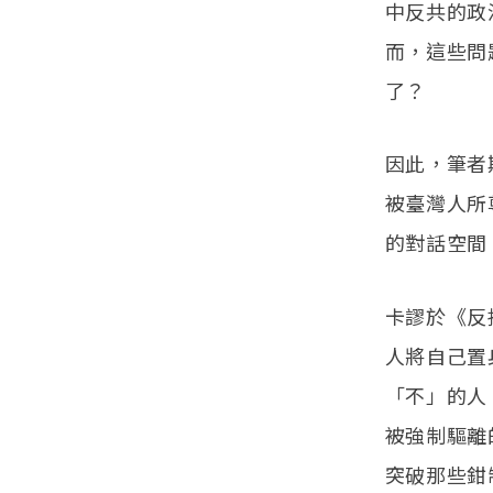
中反共的政
而，這些問
了？
因此，筆者
被臺灣人所
的對話空間
卡謬於《反
人將自己置
「不」的人
被強制驅離
突破那些鉗