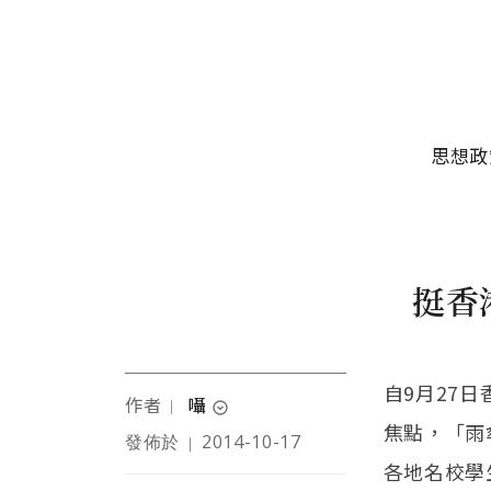
移至主內容
主選單
思想政
挺香
自9月27
作者
囁
｜
expand_circle_down
焦點，「雨
發佈於
2014-10-17
｜
作者為文字記者
各地名校學