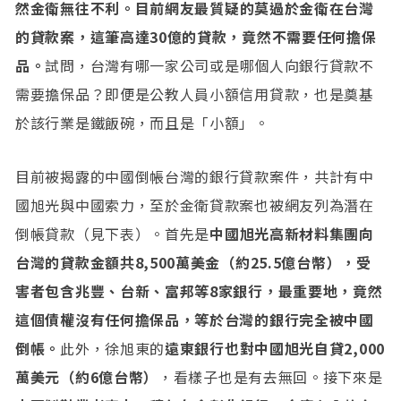
然金衛無往不利。
目前網友最質疑的莫過於金衛在台灣
的貸款案，這筆高達30億的貸款，竟然不需要任何擔保
品。
試問，台灣有哪一家公司或是哪個人向銀行貸款不
需要擔保品？即便是公教人員小額信用貸款，也是奠基
於該行業是鐵飯碗，而且是「小額」。
目前被揭露的中國倒帳台灣的銀行貸款案件，共計有中
國旭光與中國索力，至於金衛貸款案也被網友列為潛在
倒帳貸款（見下表）。首先是
中國旭光高新材料集團向
台灣的貸款金額共8,500萬美金（約25.5億台幣），受
害者包含兆豐、台新、富邦等8家銀行，最重要地，竟然
這個債權沒有任何擔保品，等於台灣的銀行完全被中國
倒帳。
此外，徐旭東的
遠東銀行也對中國旭光自貸2,000
萬美元（約6億台幣）
，看樣子也是有去無回。接下來是