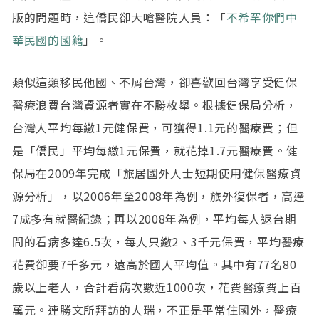
版的問題時，這僑民卻大嗆醫院人員：「
不希罕你們中
華民國的國籍
」。
類似這類移民他國、不屑台灣，卻喜歡回台灣享受健保
醫療浪費台灣資源者實在不勝枚舉。根據健保局分析，
台灣人平均每繳1元健保費，可獲得1.1元的醫療費；但
是「僑民」平均每繳1元保費，就花掉1.7元醫療費。健
保局在2009年完成「旅居國外人士短期使用健保醫療資
源分析」，以2006年至2008年為例，旅外復保者，高達
7成多有就醫紀錄；再以2008年為例，平均每人返台期
間的看病多達6.5次，每人只繳2、3千元保費，平均醫療
花費卻要7千多元，遠高於國人平均值。其中有77名80
歲以上老人，合計看病次數近1000次，花費醫療費上百
萬元。連勝文所拜訪的人瑞，不正是平常住國外，醫療