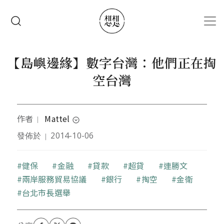
移至主內容
搜尋
【島嶼邊緣】數字台灣：他們正在掏
空台灣
作者
Mattel
｜
expand_circle_down
發佈於
2014-10-06
｜
留學澳洲的歷史與政治學博士。做過不少莫名其妙的
工作，體驗過一些不可思議的事件，經歷過很多科學
經驗不會承認的故事；因為這些都太神奇了，反正列
關鍵字
健保
金融
貸款
超貸
連勝文
出來大家也不會相信。
兩岸服務貿易協議
銀行
掏空
金衛
台北市長選舉