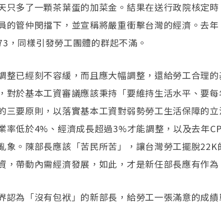
天只多了一顆茶葉蛋的加菜金。結果在送行政院核定時
員的管仲閔擋下，並宣稱將嚴重衝擊台灣的經濟。去年
,273，同樣引發勞工團體的群起不滿。
調整已經刻不容緩，而且應大幅調整，還給勞工合理的
，對於基本工資審議應該秉持「要維持生活水平、要每
的三要原則，以落實基本工資對弱勢勞工生活保障的立
業率低於4%、經濟成長超過3%才能調整，以及去年CP
亂象。陳部長應該「苦民所苦」，讓台灣勞工擺脫22K
資，帶動內需經濟發展，如此，才是新任部長應有作為
界認為「沒有包袱」的新部長，給勞工一張滿意的成績