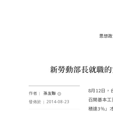
移至主內容
主選單
思想政
新勞動部長就職的
8月12日
作者
孫友聯
｜
expand_circle_down
召開基本工
發佈於
2014-08-23
｜
孫友聯，臺大社會系社工
積達3％」
組、陽明大學衛生福利研