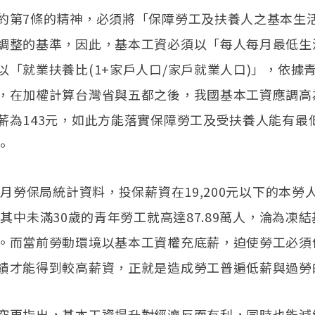
約第7條的精神，必須將「保障勞工及扶養人之基本生
調整的基準，因此，基本工資必須以「每人每月最低生
以「就業扶養比(1+家戶人口/家戶就業人口)」，依據
，在加權計算台灣省與五都之後，我國基本工資應調高為2
薪為143元，如此方能落實保障勞工及受扶養人能有最
。
5月勞保局統計資料，投保薪資在19,200元以下的本勞人
，其中未滿30歲的青年勞工就高達87.89萬人，淪為凍
。而當前勞動環境以基本工資權充底薪，迫使勞工必須
績才能得到較高薪資，正就是造成勞工普遍低薪與過勞
究更指出，基本工資提升對經濟反而有利，同時也能減