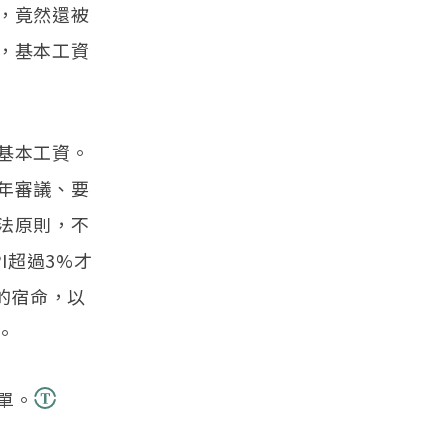
，竟然還被
，基本工資
基本工資。
年審議、要
法原則，不
I超過3%才
的宿命，以
。
單。