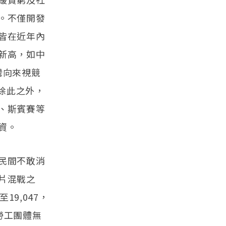
。不僅開發
皆在近年內
新高，如中
灣向來視競
。除此之外，
茲、斯賓賽等
資。
民間不敢消
片混戰之
9,047，
勞工團體無