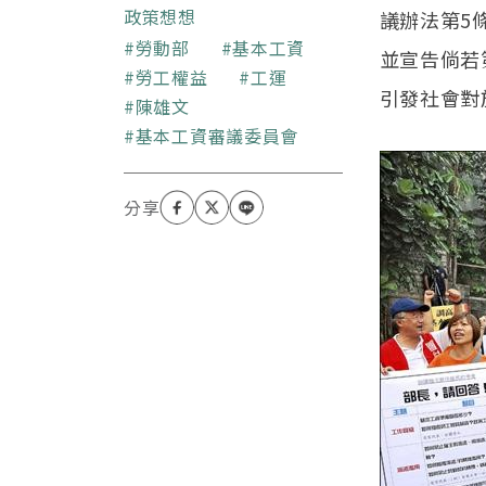
究所碩士。1995年到目前
政策想想
議辦法第5
工作的單位「台灣勞工陣
關鍵字
勞動部
基本工資
並宣告倘若
線」實習，開啟了反抗人
勞工權益
工運
生，目前擔任勞陣秘書長
引發社會對
陳雄文
一職。嗜好就是反抗、持
續反抗。
基本工資審議委員會