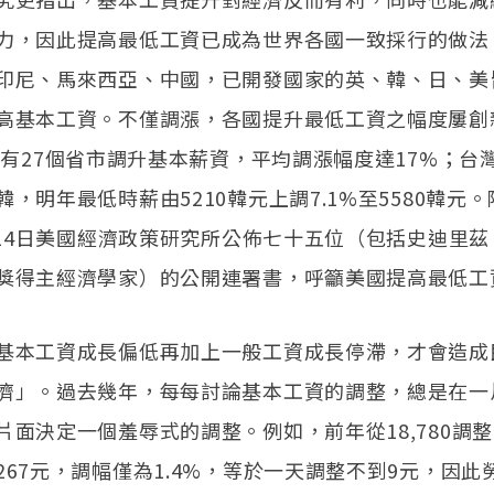
力，因此提高最低工資已成為世界各國一致採行的做法
印尼、馬來西亞、中國，已開發國家的英、韓、日、美
高基本工資。不僅調漲，各國提升最低工資之幅度屢創
年已有27個省市調升基本薪資，平均調漲幅度達17%；台
，明年最低時薪由5210韓元上調7.1%至5580韓元
1月14日美國經濟政策研究所公佈七十五位（包括史迪里
獎得主經濟學家）的公開連署書，呼籲美國提高最低工
基本工資成長偏低再加上一般工資成長停滯，才會造成
濟」。過去幾年，每每討論基本工資的調整，總是在一
面決定一個羞辱式的調整。例如，前年從18,780調整至1
267元，調幅僅為1.4%，等於一天調整不到9元，因此