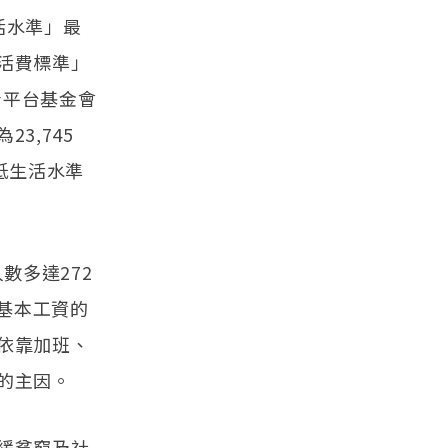
活水準」最
活費標準」
青平台基金會
3,745
低生活水準
數多達272
結基本工資的
依靠加班、
的主因。
緩貧窮及社