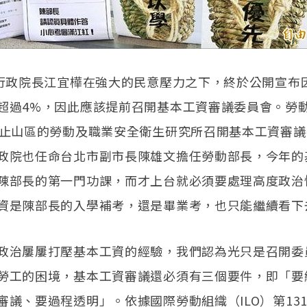
，行政院長江宜樺在強大的民意壓力之下，終於公開宣布
超過4%，因此應該提前召開基本工資審議委員會。勞
汐止山區的勞動及職業安全衛生研究所召開基本工資審
政院也任命台北市副市長陳雄文擔任勞動部長，今年的
陳部長的第一門功課，而才上台就必須要處理高度政治
資是陳部長的入學補考，還是畢業考，也只能繼續看下
政治屢屢打壓基本工資的經驗，我們認為光只是召開委
勞工的困境，基本工資審議還必須有三個要件，即「要
審議、要過程透明」。依據國際勞動組織（ILO）第13