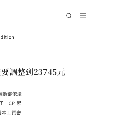
Edition
調整到23745元
勞動部依法
「CPI累
基本工資審