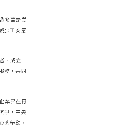
創造多贏是業
減少工安意
學者，成立
服務，共同
，企業界在符
抗爭，中央
心的舉動，