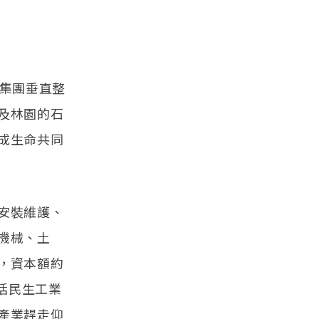
塑集團垂直整
及林園的石
成生命共同
安裝維護、
機械、土
人，資本額約
包括民生工業
產業趕走仰