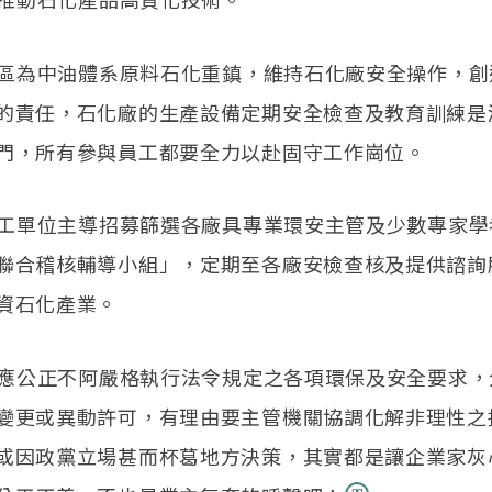
雄地區為中油體系原料石化重鎮，維持石化廠安全操作，
的責任，石化廠的生產設備定期安全檢查及教育訓練是
門，所有參與員工都要全力以赴固守工作崗位。
由勞工單位主導招募篩選各廠具專業環安主管及少數專家
聯合稽核輔導小組」，定期至各廠安檢查核及提供諮詢
資石化產業。
機關應公正不阿嚴格執行法令規定之各項環保及安全要求
變更或異動許可，有理由要主管機關協調化解非理性之
或因政黨立場甚而杯葛地方決策，其實都是讓企業家灰