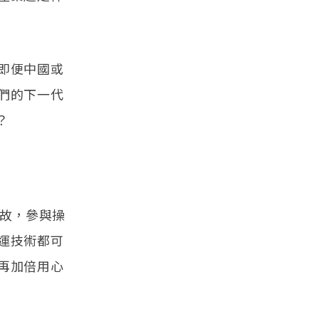
即便中國或
們的下一代
？
事故，參與操
運技術都可
再加倍用心