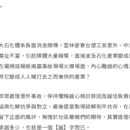
。
大石化體系負面消息頻傳，雲林麥寮台塑工安意外、中
選址不當，引起媒體大量報導，直接波及石化產業變成
在電視或報紙揭露事故現場火爆場面，內心難過的心情
時它變成人人喊打去之而後快的產業？
群眾處理意外事故，保持懺悔誠心檢討原因及誠信負責
協商化解抗爭與對立，最後還是取得諒解和平共存，在
留下正面的風評，無愧於社區鄉親們的期待，其實道理
承諾多少，也就是一個【誠】字而已。