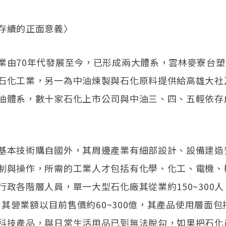
存續的正面意義〉
業由70年代發展至今，已形成兩大體系，雲林麥寮台
石化工業，另一為中油煉製與石化原料提供給高雄大社
油體系，數十家石化上市公司與中油三、四、五輕依存
基本技術購自國外，其周邊產業有細部設計、設備建造
制與操作，所需的工業人才包括有化學、化工、電機、
行政各階層人員，單一大型石化廠其從業約150~300
億，其營業額以目前售價約60~300億，其產品使用層面
科技產品，與日常生活用品已到無法脫勾，如果把石化