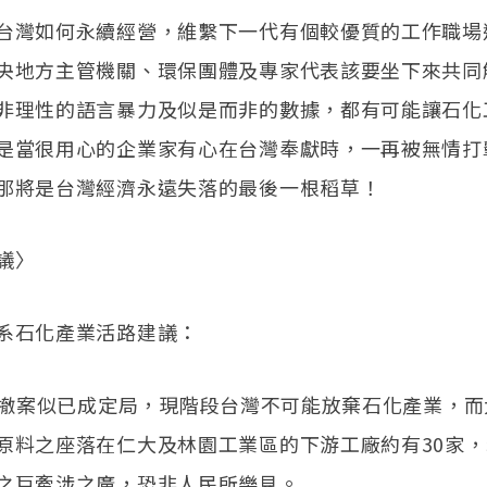
台灣如何永續經營，維繫下一代有個較優質的工作職場
央地方主管機關、環保團體及專家代表該要坐下來共同
非理性的語言暴力及似是而非的數據，都有可能讓石化
是當很用心的企業家有心在台灣奉獻時，一再被無情打
那將是台灣經濟永遠失落的最後一根稻草！
議〉
系石化產業活路建議：
石化撤案似已成定局，現階段台灣不可能放棄石化產業，
原料之座落在仁大及林園工業區的下游工廠約有30家
之巨牽涉之廣，恐非人民所樂見。