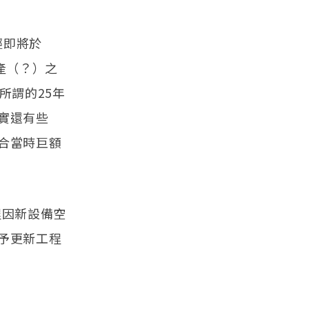
輕即將於
停產（？）之
所謂的25年
其實還有些
符合當時巨額
程因新設備空
予更新工程