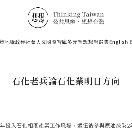
搜尋
策
地緣政經
社會人文
國際智庫
多元想想
想想選集
English 
石化老兵論石化業明日方向
74年投入石化相關產業工作職場，退伍後參與原油煉製2