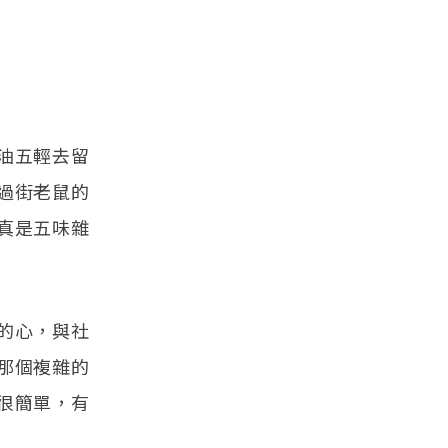
油五輕去留
過街老鼠的
真是五味雜
的心，與社
那個複雜的
很簡單，有