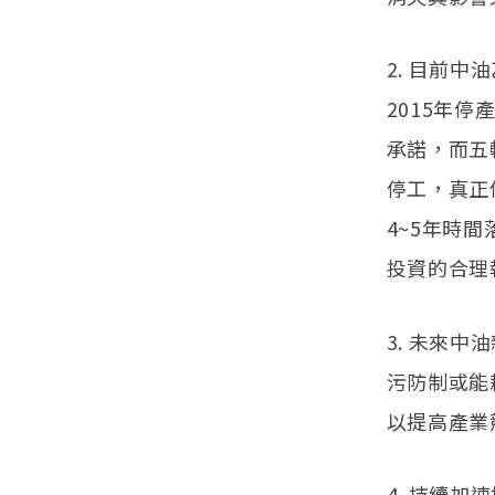
2. 目前中
2015年
承諾，而五
停工，真正
4~5年時
投資的合理
3. 未來
污防制或能
以提高產業
4. 持續