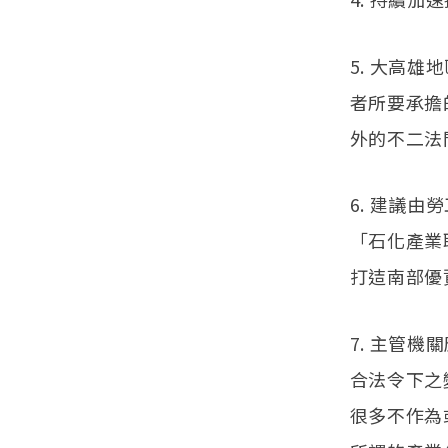
5. 大高
者所要承擔
外的不二法
6. 建議
「石化產業
打迼南部優
7. 主管
合法令下之
很多不作為