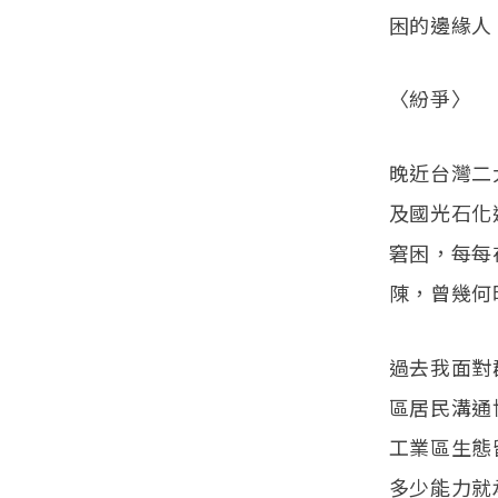
困的邊緣人
〈紛爭〉
晚近台灣二
及國光石化
窘困，每每
陳，曾幾何
過去我面對
區居民溝通
工業區生態
多少能力就