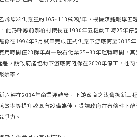
油乙烯原料供應量約105~110萬噸/年，根據媒體報導五
停產，此乃呼應前郝柏村院長在1990年五輕動工時25年
輕係在1994年3月試車完成正式供應下游廠商至2015年
使用時間僅20餘年與一般石化業25~30年運轉時間，
間落差，請政府能協助下游廠商確保在2020年停工，也
報酬率。
中油新六輕在2014年商業運轉後，下游廠商之汰舊換新工
耗效率等提升較既有設備為佳，提請政府在有條件下給
競爭力。
加速推動石化產品高質化技術。