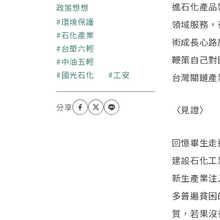
進石化產品
政策想想
關鍵字
環境保護
領域服務，
石化產業
術成長心路
台塑六輕
鞭策自己對
中油五輕
國光石化
工安
台灣關鏈產
〈見證〉
回憶畢生走
建設石化工
新生產業注
多普遍貧困
質，若果沒