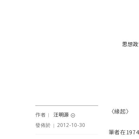
移至主內容
主選單
思想政
〈緣起〉
作者
汪明源
｜
expand_circle_down
發佈於
2012-10-30
｜
本文作者從事石化業約38
筆者在19
年