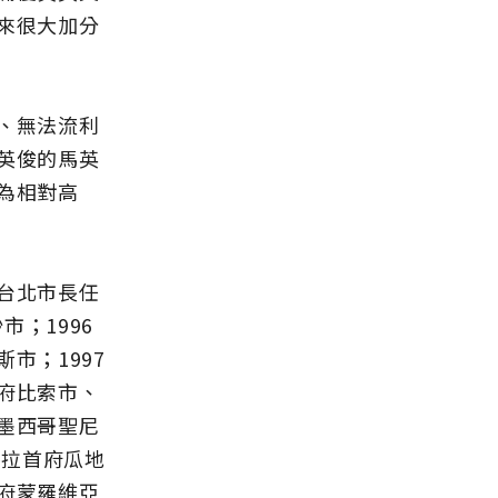
來很大加分
、無法流利
英俊的馬英
為相對高
台北市長任
市；1996
市；1997
府比索市、
墨西哥聖尼
馬拉首府瓜地
府蒙羅維亞