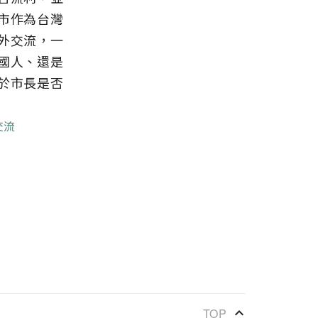
市作為台灣
外交流，一
國人、還是
於市長是否
交流
keyboard_arrow_up
TOP