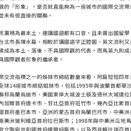
觀的「形象」，是否就真能夠為一座城市的國際交流帶
並未有很直接的關聯。
民黨視為最本土、連講國語都有口音，且未曾出國留學
台北市長陳水扁，相較於講國語字正腔圓、英文流利又
彿成為本土、落後、不具國際觀的代表，而馬英九則成
具國際觀者形象的繼承者。
際交流指標之一的姊妹市締結數量來看，阿扁短短四年
全球14座城市締結姐妹市，包括1995年與波蘭首都華沙
聯邦烏蘭烏迪市、美國東岸大城波士頓及德州大城達拉斯
內加爾首府達卡市、甘比亞首府班竹市、幾內亞比索首
國首府墨巴本市、亞洲的蒙古首府烏蘭巴托市、中美洲
南美洲玻利維亞首府拉巴斯市；1998年與中美洲瓜地
歐立陶宛共和國首府維爾紐斯市，以及西非賴比瑞亞首