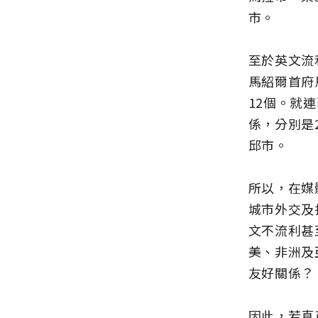
市。
至於英文流
馬紹爾首府
12個。就
係，分別是
邱市。
所以，在媒
城市外交及
文不流利甚
美、非洲及
友好關係？
因此，若真