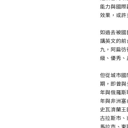
能力與國際
效果，或許
如過去被國
講英文的前
九，阿扁彷
級、優秀、
但從城市國
期，即曾與
年與俄羅斯
年與非洲塞
史瓦濟蘭王
古拉斯市、
馬拉市、東