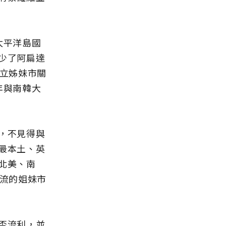
太平洋島國
少了阿扁達
建立姊妹市關
年與南韓大
，不見得與
最本土、英
北美、南
交流的姐妹市
否流利，並