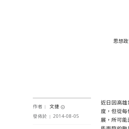
移至主內容
主選單
思想政
近日因高雄
作者
文捷
｜
expand_circle_down
度，但從每
發佈於
2014-08-05
｜
展，所可能
國際政經研究編輯、文字
工作者。
能面臨的颱