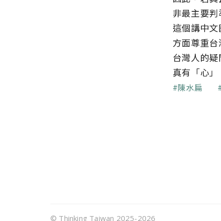
非最主要判
這個講中文
方面尊重台
台灣人的疑
真有「心」
關鍵字
陳水扁
頁尾選單
© Thinking Taiwan 2025-2026