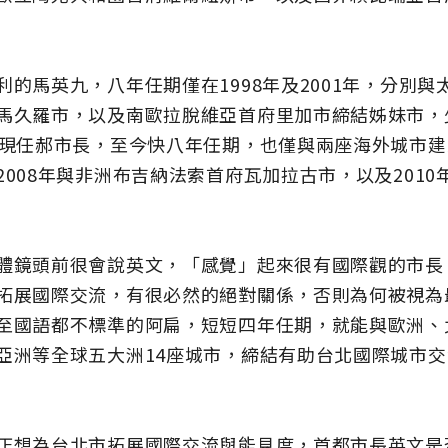
利的馬英九，八年任期僅在1998年及2001年，分別與
馬久羅市，以及南歐拉脫維亞首府里加市締結姊妹市，
連現任郝市長，至今快八年任期，也僅與兩座海外城市
2008年與非洲布吉納法索首府瓦加拉古市，以及2010
體鏡頭前很會說英文，「感覺」起來很有國際觀的市長
拓展國際交流，有很必然的絕對關係，否則為何被視為
至國語都不標準的阿扁，短短四年任期，就能與歐洲、
亞洲等全球五大洲14座城市，締結有助台北國際城市
正想為台北市拓展國際交流與能見度，首都市長英文是