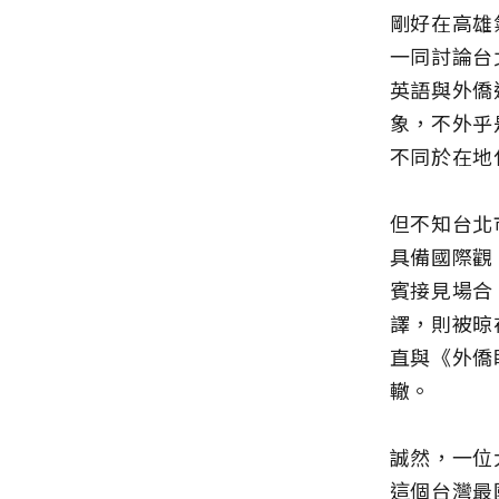
剛好在高雄
一同討論台
英語與外僑
象，不外乎
不同於在地
但不知台北
具備國際觀
賓接見場合
譯，則被晾
直與《外僑
轍。
誠然，一位
這個台灣最