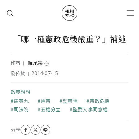
移至主內容
搜尋
「哪一種憲政危機嚴重？」補述
作者
羅承宗
｜
expand_circle_down
發佈於
2014-07-15
｜
本文作者1973 年生，台北士林人，現居新北三重埔，
工作於台南永康。投身法律教育業，業餘之暇除參與
NGO 活動外，亦為 GUNPLA 與相關電玩卡漫的愛好
政策想想
者。部落格：查爾斯的論壇
關鍵字
馬英九
違憲
監察院
憲政危機
（
http://cb34.blogspot.tw/
）
司法院
五權分立
監委人事同意權