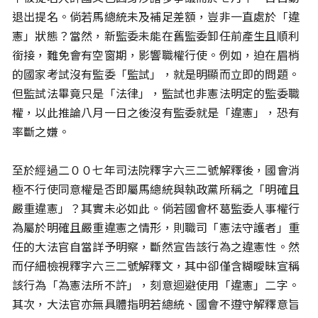
退出提名。倘若馬總統未及補足差額，豈非一直處於「違
憲」狀態？當然，新監委未能在舊監委卸任前產生且順利
銜接，難免會有空窗期，影響職權行使。例如，迫在眉梢
的國家考試沒有監委「監試」，就是明顯而立即的問題。
但監試法畢竟只是「法律」，監試也非憲法明定的監委職
權，以此推論八月一日之後沒有監委就是「違憲」，恐有
率斷之嫌。
至於經過二００七年司法院釋字六三二號解釋後，國會消
極不行使同意權是否即屬馬總統與執政黨所稱之「明確且
嚴重違憲」？其實未必如此。倘若國會杯葛監委人事權行
為屬於明確且嚴重違憲之情形，則職司「憲法守護者」重
任的大法官自當詳予明察，斷然宣告該行為之違憲性。然
而仔細檢視釋字六三二號解釋文，其中卻僅含糊曖昧宣稱
該行為「為憲法所不許」，刻意迴避使用「違憲」二字。
其次，大法官亦無具體指明若總統、國會不遵守解釋意旨