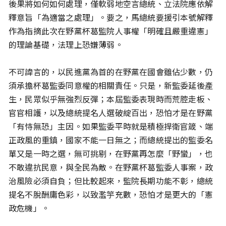
後果將如何如何處理，僅軟弱地空言總統、立法院應依解
釋意旨「為適當之處理」。要之，馬總統要援引本號解釋
作為指摘此次在野黨杯葛監院人事權「明確且嚴重違憲」
的理論基礎，法理上恐嫌薄弱。
不可諱言的，以民進黨為首的在野黨在國會雖佔少數，仍
須承擔杯葛監委同意權的相關責任。只是，新監委延後產
生，民眾似乎無強烈反彈；本屆監委表現時而荒腔走板、
官官相護，以及總統提名人選破綻百出，恐怕才是在野黨
「有恃無恐」主因。如果監委平時就是積極捍衛官箴、端
正政風的重鎮，國家不能一日無之；而總統提出的監委名
單又是一時之選，無可挑剔，在野黨再怎麼「野蠻」，也
不敢違抗民意，與全民為敵。在野黨杯葛監委人事案，政
治風險必須自負；但比較起來，監院長期功能不彰，總統
提名不脫酬庸色彩，以致濫竽充數，恐怕才是更大的「憲
政危機」。