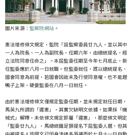
圖片來源：
監察院網站
。
憲法增修條文規定，監院「設監察委員廿九人，並以其中
一人為院長、一人為副院長，任期六年，由總統提名，經
立法院同意任命之」。本屆監委任期至今年七月底止，新
任監委應於八月一日就職。但監委就任，既以總統提名、
國會同意為前提，若國會因故未及行使同意權，也不能趕
鴨子上架，硬要監委在八月一日就任。
由於憲法增修條文僅規定監委任期，並未規定就任日期，
馬英九所謂的「違憲」，其實欠缺明文依據。如果採「機
械式」解釋，未依條文規定即屬「違憲」，那麼條文明定
「監委廿九人」，馬總統雖足額提名下屆監委人選，但其
中被提名人許國文已因身涉諸多爭議而於七月十一日自動