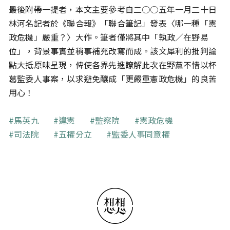
最後附帶一提者，本文主要參考自二○○五年一月二十日
林河名記者於《聯合報》「聯合筆記」發表〈哪一種「憲
政危機」嚴重？〉大作。筆者僅將其中「執政／在野易
位」，背景事實並稍事補充改寫而成。該文犀利的批判論
點大抵原味呈現，俾使各界先進瞭解此次在野黨不惜以杯
葛監委人事案，以求避免釀成「更嚴重憲政危機」的良苦
用心！
關鍵字
馬英九
違憲
監察院
憲政危機
司法院
五權分立
監委人事同意權