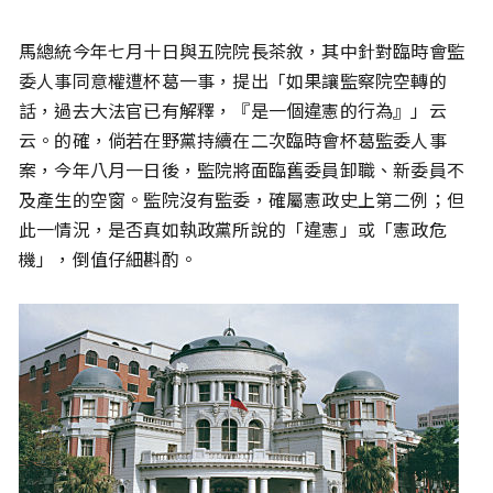
馬總統今年七月十日與五院院長茶敘，其中針對臨時會監
委人事同意權遭杯葛一事，提出「如果讓監察院空轉的
話，過去大法官已有解釋，『是一個違憲的行為』」云
云。的確，倘若在野黨持續在二次臨時會杯葛監委人事
案，今年八月一日後，監院將面臨舊委員卸職、新委員不
及產生的空窗。監院沒有監委，確屬憲政史上第二例；但
此一情況，是否真如執政黨所說的「違憲」或「憲政危
機」，倒值仔細斟酌。