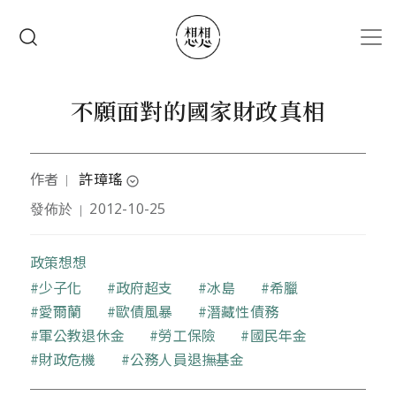
移至主內容
搜尋
不願面對的國家財政真相
作者
許璋瑤
｜
expand_circle_down
發佈於
2012-10-25
｜
本文作者為前主計長，財團法人小英基金會監察人
政策想想
關鍵字
少子化
政府超支
冰島
希臘
愛爾蘭
歐債風暴
潛藏性債務
軍公教退休金
勞工保險
國民年金
財政危機
公務人員退撫基金