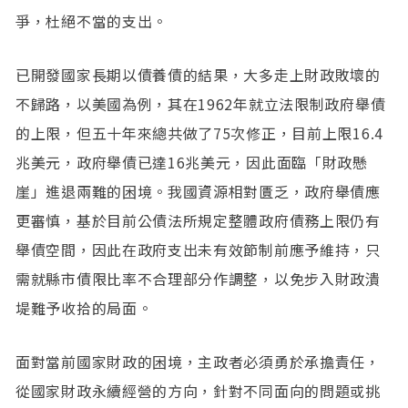
爭，杜絕不當的支出。
已開發國家長期以債養債的結果，大多走上財政敗壞的
不歸路，以美國為例，其在1962年就立法限制政府舉債
的上限，但五十年來總共做了75次修正，目前上限16.4
兆美元，政府舉債已達16兆美元，因此面臨「財政懸
崖」進退兩難的困境。我國資源相對匱乏，政府舉債應
更審慎，基於目前公債法所規定整體政府債務上限仍有
舉債空間，因此在政府支出未有效節制前應予維持，只
需就縣市債限比率不合理部分作調整，以免步入財政潰
堤難予收拾的局面。
面對當前國家財政的困境，主政者必須勇於承擔責任，
從國家財政永續經營的方向，針對不同面向的問題或挑