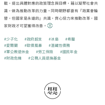
戰，提出具體對應的政策理念與目標，藉以凝聚社會共
識，做為推動改革的力量。同時朝野都要有『政黨會輪
替，但國家是永遠的』共識，齊心協力來推動改革，國
家財政才可望獲得改善。
關鍵字
少子化
政府超支
冰島
希臘
愛爾蘭
歐債風暴
潛藏性債務
軍公教退休金
勞工保險
國民年金
財政危機
公務人員退撫基金