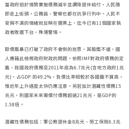
當政府迫於情勢實施債務減半並調降退休給付，人民隨
即走上街頭，公務員、警察也都在抗爭行列中。人民不
安與不滿的情緒就反映在選票上，迄今已有11個國家執
政者敗選下台，殊堪警惕。
歐債風暴已打破了政府不會倒的迷思，其殷鑑不遠，國
人應藉此檢視政府財政的問題。依照IMF對政府債務的定
義，我國政府債務至2011年底為6.7兆元(含地方政府1兆
元)，占GDP 的49.2%，負債比率相較於各國雖不算高，
惟近年上升速度太快仍應注意。另若加計潛藏性債務15
兆元，則國家未來需償付債務超過21兆元，是GDP的
1.58倍。
潛藏性債務包括：軍公教退休金8兆元、勞工保險6.3兆