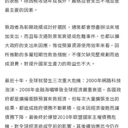
的狀態，除因稅收逐年成長外，嚴格控管支出不增加是
最主要的因素。
執政者為彰顯政績或討好選民，通常都會想盡辦法來增
加支出，而且每次遇到景氣衰退或危難事件，也都以擴
大政府的支出來因應，惟從預算資源使用效率來看，因
所推動的多屬短期性救急措施，不僅欠缺完整規劃而造
成浪費，對提升國家生產力的助益也不大。
最近十年，全球就發生三次重大危機：2000年網路科技
泡沫、2008年金融海嘯導致全球經濟嚴重衰退，各國政
府都是擴編鉅額預算來救經濟，但每次大量擴張支出的
結果，都造成政府債務不斷累積，從未因經濟復甦而讓
債務下降，最後終於爆發2010年歐盟國家主權債務危
機，對全球經濟造成空前的影響，其後續效應迄今仍在