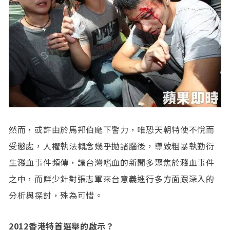
然而，或許由於馬邦伯麾下警力，唯恐天朝特使不悅而
受懲處，人權執法概念幾乎拋諸腦後，導致粗暴執勤衍
生濺血事件頻傳，讓台灣嗜血的新聞多聚焦於濺血事件
之中，而鮮少針對張志軍來台意義進行多方面跟深入的
分析與探討，殊為可惜。
2012香港特首選舉的啟示？