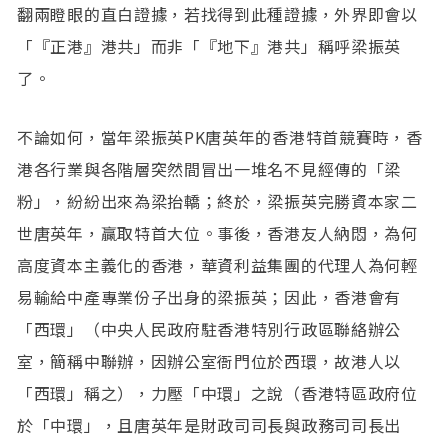
翻兩瞪眼的直白證據，若找得到此種證據，外界即會以
「『正港』港共」而非「『地下』港共」稱呼梁振英
了。
不論如何，當年梁振英PK唐英年的香港特首競賽時，香
港各行業與各階層突然間冒出一堆名不見經傳的「梁
粉」，紛紛出來為梁抬轎；終於，梁振英完勝資本家二
世唐英年，贏取特首大位。事後，香港友人納悶，為何
高度資本主義化的香港，華資利益集團的代理人為何輕
易輸給中產專業份子出身的梁振英；因此，香港會有
「西環」（中央人民政府駐香港特別行政區聯絡辦公
室，簡稱中聯辦，因辦公室衙門位於西環，故港人以
「西環」稱之），力壓「中環」之說（香港特區政府位
於「中環」，且唐英年是財政司司長與政務司司長出