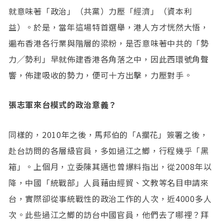
就意味著「政治」（共黨）力壓「經濟」（資本利
益）。於是，當年這場特首選舉，港人方才恍然大悟，
遍布香港各行業與階層的梁粉，是否意味著中共的「勢
力╱勢利」早就佈建香港各角落之中，因此西環號角聲
響，佈建吸收的勢力，便可十方出擊，力壓對手。
張志軍來台模式的政治意義？
同樣的，2010年之後，馬邦伯的「A擱花」簽署之後，
赴台訪問的各層級官員，多如過江之鯽，行程幾乎「黑
箱」。上個月，立委陳其邁也曾爆料指出，從2008年以
降，中國「統戰部」人員藉由經貿、文教等名目申請來
台，實際卻從事統戰性的政治工作的人次，近4000多人
次。此些過江之鯽的訪台中國官員，他們去了哪裡？拜