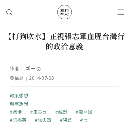
移至主內容
搜尋
【打狗吹水】正視張志軍血腥台灣行
的政治意義
作者
新一
｜
expand_circle_down
發佈於
2014-07-03
｜
目前是教育工作者，曾經幹過記者、教過書、作過研
究，喜歡田野調查。
政策想想
時事想想
關鍵字
香港
馬英九
統戰
國台辦
梁振英
張志軍
特首
七一