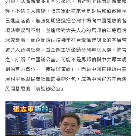
如果，法廣新聞並非空穴來風，則對照上述兩則新聞報
導，不禁令人懷疑，張志軍此次來台是對馬邦伯政權早
已進度落後，無法如期通過把台灣市場向中國開放的各
項法案感到不耐，並連帶對大失人心的馬邦伯年底選情
深感憂慮，而企圖透由這幾年在台灣佈建吸收的基層管
道介入台灣社會，並企圖主導坐鎮台灣年底大選。進言
之，所謂「中國辦公室」可能不是馬邦伯與中共原本規
劃的官方單位—「兩岸辦事處」，而是中國直接透由基
層村里長跟民間社團的委辦外包，成為中國官方在台灣
民間基層的「前進辦公室」。