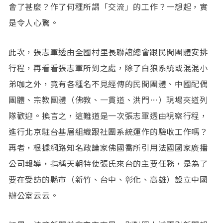
會了甚麼？作了何種所謂「交流」的工作？一想起，實
是令人心驚。
此次，張志軍透由全國村里長聯誼總會跟民間團體安排
行程，再看看張志軍所到之處，除了白狼系統或混混小
弟咖之外，竟有各種名不見經傳的民間團體、中國配偶
團體、宗教團體（佛教、一貫道、洪門…）現場夾道列
隊歡迎。換言之，這難道是一次張志軍透由視察行程，
進行北京駐台基層組織跟社團系統運作的驗收工作嗎？
再者，根據網路知名政論家佛國喬所引用法國國家廣播
公司報導，指稱天朝特使張氏來台的主要任務，是為了
要在受訪的縣市（新竹、台中、彰化、高雄）設立中國
辦公室云云。