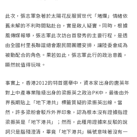
此次，張志軍急著於太陽花反服貿世代「堵爛」情緒依
舊未解的不利時間點赴台，實是啟人疑竇。同時，根據
風傳媒報導，張志軍此次訪台首發秀的主要行程，是透
由全國村里長聯誼總會跟民間團體安排，讓陸委會成為
被動配合的角色。果若如此，張志軍此行的政治意義，
顯然就值得玩味。
事實上，香港2012的特首選舉中，資本家出身的唐英年
對上中產專業階級出身的梁振英之政治PK中，最後由外
界長期貼上「地下港共」標籤質疑的梁振英出線。當
然，許多梁粉會駁斥外界印象，認為根本沒有證據指證
梁振英是「地下港共」；然而，此種用證據來反駁的說
詞只是腦殘澄清，畢竟「地下港共」稱號意味著沒有一