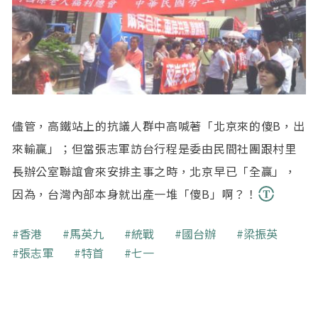
儘管，高鐵站上的抗議人群中高喊著「北京來的傻B，出
來輸贏」；但當張志軍訪台行程是委由民間社團跟村里
長辦公室聯誼會來安排主事之時，北京早已「全贏」，
因為，台灣內部本身就出產一堆「傻B」啊？！
關鍵字
香港
馬英九
統戰
國台辦
梁振英
張志軍
特首
七一