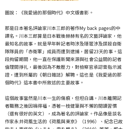
圖說：《我愛過的那個時代》中文版書影。
那是日本著名評論家川本三郎的著作My back pages的中
譯名。川本三郎算是日本戰後赫赫有名的文藝評論家，他
最知名的故事，就是早年幹記者時涉及隱匿涉及謀殺自衛
隊隊員的「赤衛軍」成員而遭到逮捕，居留23天的事。這
段拘留期間，他一直在保護新聞來源與社會公益間的記者
倫理間掙扎，最後因為不敵壓力，對檢察官承認曾指示滅
證，遭到所屬的《朝日雜誌》解聘。這也是《我愛過的那
個時代》這本書中所敘述的主要故事。
這個故事當然是川本一生的傷痕，但坦白講，川本離開記
者職務之後因禍得福，憑著一枝健筆與不懈的閱讀習慣
（還有很好的英文），成為著名的評論家。作品像是談名
作家永井荷風生活的《荷風與東京》（1996）、紀念已故