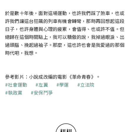
於是數十年後，面對這場運動，也許我們踩了煞車，也或
許我們讓這台狂飆的列車有機會轉彎，那時再回想起這段
日子，也許身體與心理的疲累，會值得、也或許不值。但
總歸在這個時間點上，我可以驕傲的說，我掉過眼淚、出
過頭腦、挽起過袖子。那麼，這也許也會是我愛過的那個
時代吧，我想。
參考影片：小說成改編的電影《革命青春》。
關鍵字
社會運動
左翼
學運
立法院
執政黨
安保鬥爭