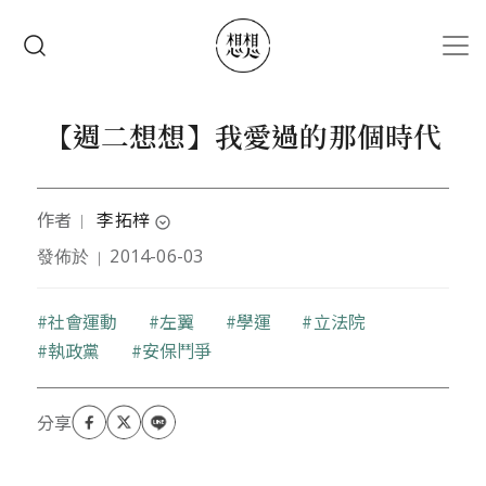
移至主內容
搜尋
【週二想想】我愛過的那個時代
作者
李拓梓
｜
expand_circle_down
發佈於
2014-06-03
｜
本文作者被學術界認為是政治人物，被政治圈說是讀
太多書頭殼壞去，想當作家但是藝文界覺得他沒有才
華，因此只好繼續在學術與政治之間流浪，並嘗試寫
關鍵字
社會運動
左翼
學運
立法院
一些風花雪月文章來野人獻曝。
執政黨
安保鬥爭
部落格：
http://blog.roodo.com/aswing1978