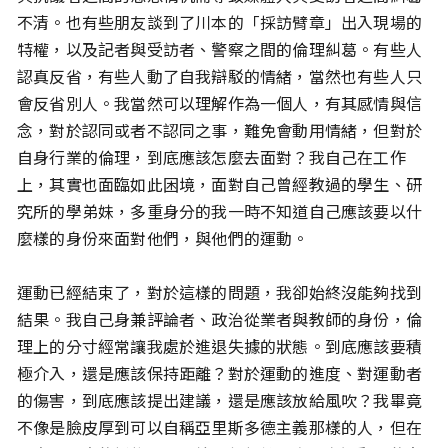
不清。也有些朋友談到了川本的「採訪臂章」出入現場的
特權，以及記者與受訪者、警察之間的倫理糾葛。有些人
認真反省，有些人動了自我辯駁的情緒，當然也有些人只
會反省別人。我當然可以理解作為一個人，有其感情與信
念，對於認同或者不認同之事，難免會動用情緒，但對於
自身行業的倫理，到底應該怎麼去面對？我自己在工作
上，其實也面臨如此困境，面對自己曾經教過的學生、研
究所的學弟妹，多重身分的我一時不知道自己應該要以什
麼樣的身份來面對他們，與他們的運動。
運動已經結束了，對於這樣的問題，我卻始終沒能夠找到
結果。我自己身兼評論者、政治從業者與教師的身份，倫
理上的分寸經常讓我處於進退失據的狀態。到底應該要積
極介入，還是應該保持距離？對於運動的進度、對運動者
的傷害，到底應該提出建議，還是應該放給風吹？我畢竟
不像是臉皮厚到可以自稱亞里斯多德主義那樣的人，但在