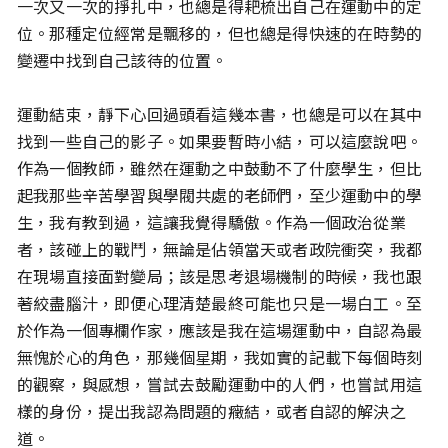
一次又一次的掙扎中，也總是得耙梳出自己在運動中的定
位。那種定位經常是飄移的，但也總是得快速的在時勢的
變遷中找到自己該待的位置。
運動結束，靜下心回過頭看這幾本書，也總是可以在其中
找到一些自己的影子。如果要暫時小結，可以這麼說吧。
作為一個教師，雖然在運動之中鼓動不了什麼學生，但比
起我那些辛苦學習與學閥共處的老師們，至少運動中的學
生，我有教到過，這讓我覺得驕傲。作為一個政治從業
者，該碰上的戰鬥，無論是佔領當天或者政院衝突，我都
在現場直接面對變局；該是思考退場機制的時候，我也跟
著絞盡腦汁，即便心理清楚最終可能也只是一場白工。至
於作為一個專欄作家，應該是我在這場運動中，自認為最
無愧於心的角色，那幾個星期，我如實的記載下每個時刻
的觀察，與感想，嘗試去鼓勵運動中的人們，也嘗試用這
樣的身份，提出我認為問題的癥結，或者自認的解決之
道。