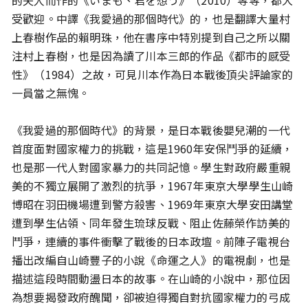
的夫人而作的《いまも、君を想う》（2010）等等，都大
受歡迎。中譯《我愛過的那個時代》的，也是翻譯大量村
上春樹作品的賴明珠，他在書序中特別提到自己之所以關
注村上春樹，也是因為讀了川本三郎的作品《都市的感受
性》（1984）之故，可見川本作為日本戰後頂尖評論家的
一員當之無愧。
《我愛過的那個時代》的背景，是日本戰後嬰兒潮的一代
首度面對國家權力的挑戰，這是1960年安保鬥爭的延續，
也是那一代人對國家暴力的共同記憶。學生對政府嚴重親
美的不獨立展開了激烈的抗爭，1967年東京大學學生山崎
博昭在羽田機場遭到警方殺害、1969年東京大學安田講堂
遭到學生佔領、同年發生琉球反戰、阻止佐藤榮作訪美的
鬥爭，連續的事件衝擊了戰後的日本政壇。前陣子電視台
播出改編自山崎豐子的小說《命運之人》的電視劇，也是
描述這段時間動盪日本的故事。在山崎的小說中，那位因
為想要揭發政府醜聞，卻被迫得獨自對抗國家權力的弓成