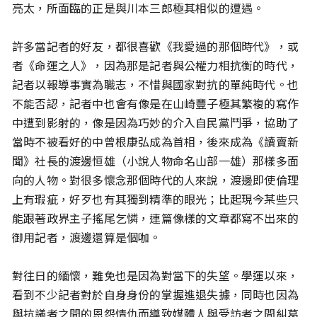
亮太，所面臨的正是與川本三郎極其相似的遭遇。
許多當記者的好友，都很喜歡《我愛過的那個時代》，或
者《命運之人》，因為那是記者與公權力相抗衡的時代，
記者以報導事實為職志，不惜與國家對抗的單純時代。也
不能否認，記者中也會有像是在山崎豐子極其繁複的寫作
中遭到影射的，像是因為巧妙的介入自民黨鬥爭，協助了
當時不被看好的中曾根康弘成為首相，後來成為《讀賣新
聞》社長的渡邊恒雄（小說人物命名山部一雄）那樣多面
向的人物。對很多懷念那個時代的人來說，渡邊即使倫理
上有瑕疵，好歹也有其獨到精準的眼光；比起現今某些只
能跟著政界主子搖尾乞憐，連篇像樣的文章都寫不出來的
御用記者，渡邊還算是個咖。
對往日的緬懷，難免也是因為對當下的失望。學運以來，
看到不少記者對於自身身份的掌握進退失據，同時也因為
與抗議者之間的恩怨情仇而導致媒體人與受訪者之間糾葛