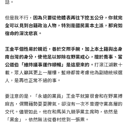
話。
但是我不行，
因為只要從他體表再往下挖五公分，你就完
全可以見到台籍政治人物，特別是國民黨本土派，那宛如
宿命的深沈悲哀。
王金平個性易於親近，善於交際手腕，加上本土籍與出身
南台灣的身分，使他足以卸除在野黨戒心，擅於喬事、當
公道伯「維持議事運作順暢」是這麼來的。
打滾江湖數十
載，眾人籲其更上一層樓，藍綠都曾考慮他為副總統候選
人，是再也正常不過的事。
要注意的是，「永遠的黨員」王金平就算很會和在野黨搏
麻吉，偶爾藉勢耍耍脾氣，卻沒有一次不曾遵守黨高層的
交代。儘管如此，他在和馬英九競爭黨主席時，依然是
「黑金」，依然無法從眷村挖到一張票。