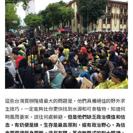
這些台灣買辦階級最大的問題是，他們具備絕佳的野外求
生技巧，一定能夠比你更快找到水源和可食植物，知道何
時風雨要來，該往何處躲避，
但是他們缺乏政治價值和信
念，有奶便是娘，生存是最高原則，縱有政治野心，為信
念而選邊挺身而戰，造反有理、革命無罪式的烈士精神，