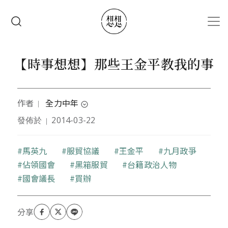
移至主內容
搜尋
【時事想想】那些王金平教我的事
作者
全力中年
｜
expand_circle_down
發佈於
2014-03-22
｜
本文作者深信真男人必須喜歡搖滾、運動和政治，心
智經常停留在17歲的、既溫馴又暴衝的偽台中男孩。
有筆有書很少用，亦狂亦俠頗龜毛。
關鍵字
馬英九
服貿協議
王金平
九月政爭
佔領國會
黑箱服貿
台籍政治人物
國會議長
買辦