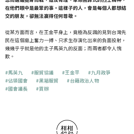
在他們眼中是最笨的事。這樣子的人，會是每個人都想結
交的朋友，卻無法贏得任何尊敬。
從某方面而言，在王金平身上，竟極為反諷的見到台灣先
民在這個島上奮力一搏、只求生存演化出來的負面投射，
幾幾乎乎就是他的主子馬英九的反面；而兩者都令人愧
歎。
關鍵字
馬英九
服貿協議
王金平
九月政爭
佔領國會
黑箱服貿
台籍政治人物
國會議長
買辦