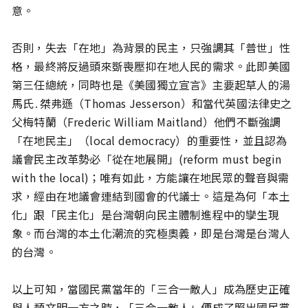
意。
否則，失去「在地」為背景的民主，只強調其「普世」性
格，最終將反過頭來斲喪壓抑在地人民的需求。此即美國
第三任總統，同時也是《美國獨立宣言》主要起草人的湯
馬氏․桀弗遜（Thomas Jesserson）和當代英國法律史之
父梅特蘭（Frederic William Maitland）他們不斷強調
「在地民主」（local democracy）的重要性，並且認為
議會民主改革勢必「從在地展開」(reform must begin
with the local)；唯有如此，方能讓在地民眾的聲音與需
求，經由在地議會連結到國會的代議士。這是為何「本土
化」跟「民主化」是台灣朝向民主體制進程中的孿生現
象。而台灣的本土化潮流的究極奧義，即是台灣是台灣人
的台灣。
以上可知，當國民黨當年的「三合一敵人」成為歷史正確
與人類文明一方之時，「三合一敵人」便成了照出國民黨