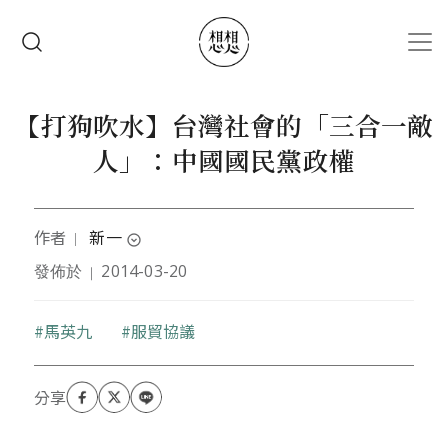
移至主內容
搜尋
【打狗吹水】台灣社會的「三合一敵
人」：中國國民黨政權
作者
新一
｜
expand_circle_down
發佈於
2014-03-20
｜
目前是教育工作者，曾經幹過記者、教過書、作過研
究，喜歡田野調查。
關鍵字
馬英九
服貿協議