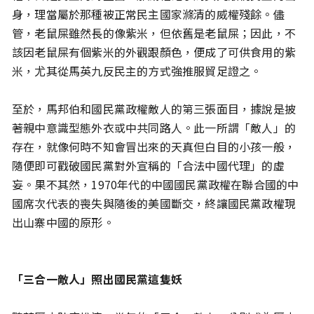
身，理當屬於那種被正常民主國家滌清的威權殘餘。儘
管，老鼠屎雖然長的像紫米，但依舊是老鼠屎；因此，不
該因老鼠屎有個紫米的外觀跟顏色，便成了可供食用的紫
米，尤其從馬英九反民主的方式強推服貿足證之。
至於，馬邦伯和國民黨政權敵人的第三張面目，據說是披
著親中意識型態外衣或中共同路人。此一所謂「敵人」的
存在，就像何時不知會冒出來的天真但白目的小孩一般，
隨便即可戳破國民黨對外宣稱的「合法中國代理」的虛
妄。果不其然，1970年代的中國國民黨政權在聯合國的中
國席次代表的喪失與隨後的美國斷交，終讓國民黨政權現
出山寨中國的原形。
「三合一敵人」照出國民黨這隻妖