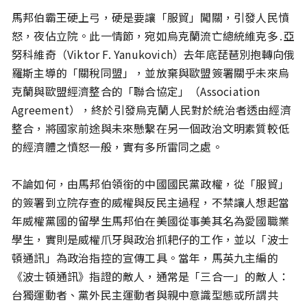
馬邦伯霸王硬上弓，硬是要讓「服貿」闖關，引發人民憤
怒，夜佔立院。此一情節，宛如烏克蘭流亡總統維克多․亞
努科維奇（Viktor F. Yanukovich）去年底琵琶別抱轉向俄
羅斯主導的「關稅同盟」，並放棄與歐盟簽署關乎未來烏
克蘭與歐盟經濟整合的「聯合協定」（Association
Agreement），終於引發烏克蘭人民對於統治者透由經濟
整合，將國家前途與未來懸繫在另一個政治文明素質較低
的經濟體之憤怒一般，實有多所雷同之處。
不論如何，由馬邦伯領銜的中國國民黨政權，從「服貿」
的簽署到立院存查的威權與反民主過程，不禁讓人想起當
年威權黨國的留學生馬邦伯在美國從事美其名為愛國職業
學生，實則是威權爪牙與政治抓耙仔的工作，並以「波士
頓通訊」為政治指控的宣傳工具。當年，馬英九主編的
《波士頓通訊》指證的敵人，通常是「三合一」的敵人：
台獨運動者、黨外民主運動者與親中意識型態或所謂共