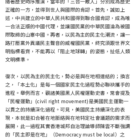
隨著歷史時序推演，當年的「三合一敵人」分別成為歷史
正確的一方，並得到世人與國際的肯認。首先，誠如上
述，中共建立的中華人民共和國得到聯合國肯認，成為唯
一合法正版的中國代理，並讓國民黨的中華民國淪為被國
際取締的山寨中國。再者，以民為主的民主化潮流，讓一
路打壓黨外異議民主聲音的威權國民黨，終究須跟世界文
明指標看齊，不能再以「阻止地球轉」的姿態，扯低人類
文明標準。
復次，以民為主的民主化，勢必是與在地相連結的；換言
之，「本土化」是每一個國家民主化過程勢必聯袂攜手的
進程。舉例而言，觀諸美國黑人民權運動史書，常會提及
「民權運動」(civil right movement)是美國民主運動一
以貫之的持續深化過程。可見，美國民主持續深化的表
現，本就是扣合著在地脈絡與在地特定社會議題的需求而
展開，此一過程其實香港城邦自治理論導師陳雲不斷強調
的「民主即是在地」（Democracy must be local）之