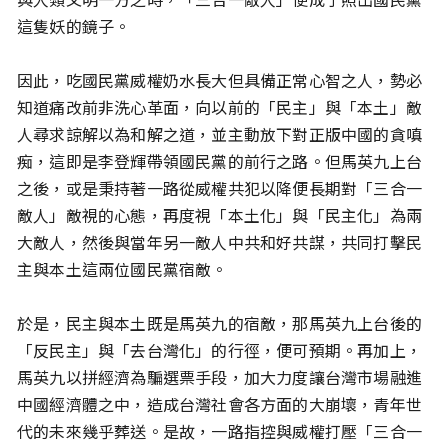
這隻妖的鏡子。
因此，吃國民黨威權奶水長大但具備正常心智之人，勢必
知道痛改前非洗心革面，向以前的「民主」與「本土」敵
人尋求諒解以為和解之道，並主動放下對正版中國的貪嗔
痴，這即是李登輝帶領國民黨的前行之路。但馬英九上台
之後，或是秉持著一路從威權共犯以降便長期對「三合一
敵人」敵視的心態，再度視「本土化」與「民主化」為兩
大敵人，然後與當年另一敵人中共和好共謀，共同打擊民
主與本土這兩位國民黨宿敵。
於是，民主與本土既是馬英九的宿敵，那馬英九上台後的
「反民主」與「去台灣化」的行徑，便可預期。再加上，
馬英九以拼經濟為騙選票手段，加大力度讓台灣市場融進
中國經濟體之中，造成台灣社會各方面的大崩壞，青年世
代的未來幾乎葬送。是故，一路指控與威權打壓「三合一